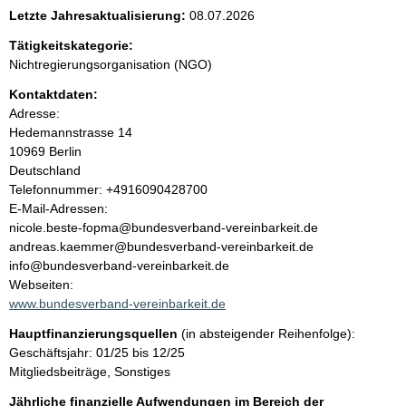
e
Letzte Jahresaktualisierung:
08.07.2026
n
Tätigkeitskategorie:
Nichtregierungsorganisation (NGO)
i
Kontaktdaten:
Adresse:
n
Hedemannstrasse
14
10969
Berlin
h
Deutschland
K
Telefonnummer: +4916090428700
a
o
E-Mail-Adressen:
n
nicole.beste-fopma@bundesverband-vereinbarkeit.de
l
t
andreas.kaemmer@bundesverband-vereinbarkeit.de
a
info@bundesverband-vereinbarkeit.de
t
k
Webseiten:
t
www.bundesverband-vereinbarkeit.de
i
Hauptfinanzierungsquellen
(in absteigender Reihenfolge):
n
Geschäftsjahr: 01/25 bis 12/25
f
Mitgliedsbeiträge, Sonstiges
o
r
Jährliche finanzielle Aufwendungen im Bereich der