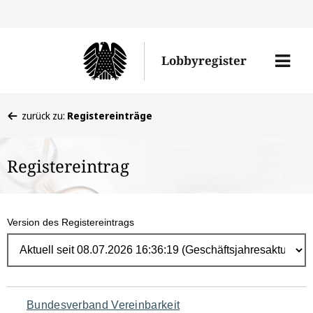
Direk
zum
Men
Lobbyregister
Inhal
öffne
Sie
zurück zu:
Registereinträge
befinden
sich
Registereintrag
hier:
Version des Registereintrags
Navigation
Bundesverband Vereinbarkeit