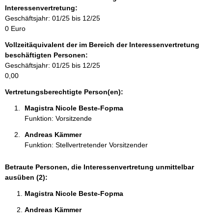
m
Interessenvertretung:
a
Geschäftsjahr: 01/25 bis 12/25
t
0 Euro
i
Vollzeitäquivalent der im Bereich der Interessenvertretung
o
beschäftigten Personen:
n
Geschäftsjahr: 01/25 bis 12/25
e
0,00
n
:
Vertretungsberechtigte Person(en):
Magistra Nicole Beste-Fopma 
Funktion: Vorsitzende
Andreas Kämmer 
Funktion: Stellvertretender Vorsitzender
Betraute Personen, die Interessenvertretung unmittelbar
ausüben (2):
Magistra Nicole Beste-Fopma 
Andreas Kämmer 