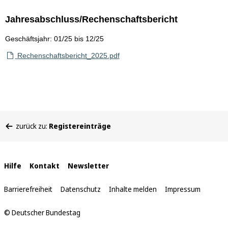
Jahresabschluss/Rechenschaftsbericht
Geschäftsjahr: 01/25 bis 12/25
Rechenschaftsbericht_2025.pdf
Sie
zurück zu:
Registereinträge
befinden
sich
hier:
Interne
Hilfe
Kontakt
Newsletter
Links
Barrierefreiheit
Datenschutz
Inhalte melden
Impressum
© Deutscher Bundestag