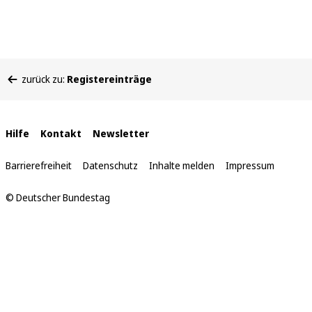
Sie
zurück zu:
Registereinträge
befinden
sich
hier:
Interne
Hilfe
Kontakt
Newsletter
Links
Barrierefreiheit
Datenschutz
Inhalte melden
Impressum
© Deutscher Bundestag