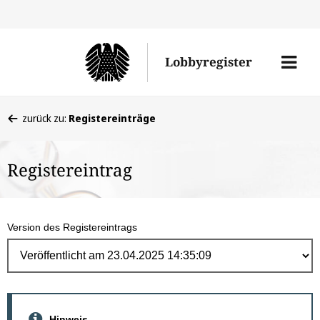
Direk
zum
Men
Lobbyregister
Inhal
öffne
Sie
zurück zu:
Registereinträge
befinden
sich
Registereintrag
hier:
Version des Registereintrags
Hinweis