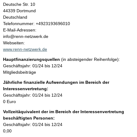
l
Deutsche Str.
10
44339
Dortmund
t
Deutschland
K
Telefonnummer: +4923193696010
o
E-Mail-Adressen:
n
info@renn-netzwerk.de
t
Webseiten:
a
www.renn-netzwerk.de
k
Hauptfinanzierungsquellen
(in absteigender Reihenfolge):
t
Geschäftsjahr: 01/24 bis 12/24
i
Mitgliedsbeiträge
n
f
Jährliche finanzielle Aufwendungen im Bereich der
o
Interessenvertretung:
r
Geschäftsjahr: 01/24 bis 12/24
m
0 Euro
a
Vollzeitäquivalent der im Bereich der Interessenvertretung
t
beschäftigten Personen:
i
Geschäftsjahr: 01/24 bis 12/24
o
0,00
n