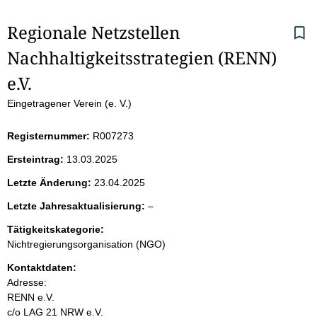
S
Regionale Netzstellen 
Nachhaltigkeitsstrategien (RENN) 
e
e.V.
i
Eingetragener Verein (e. V.)
t
Registernummer:
R007273
e
Ersteintrag:
13.03.2025
n
Letzte Änderung:
23.04.2025
i
l
Letzte Jahresaktualisierung:
–
e
Tätigkeitskategorie:
n
e
Nichtregierungsorganisation (NGO)
r
h
Kontaktdaten:
Adresse:
a
RENN e.V.
c/o LAG 21 NRW e.V.