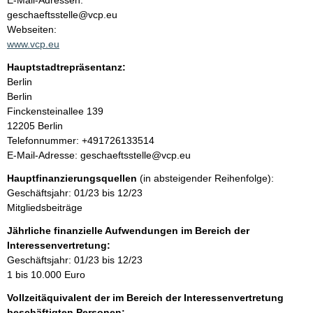
E-Mail-Adressen:
n
geschaeftsstelle@vcp.eu
t
t
Webseiten:
a
www.vcp.eu
k
Hauptstadtrepräsentanz:
t
A
Berlin
i
d
Berlin
n
r
Finckensteinallee
139
f
e
12205
Berlin
o
s
K
Telefonnummer: +491726133514
r
s
o
E-Mail-Adresse: geschaeftsstelle@vcp.eu
m
e
n
a
Hauptfinanzierungsquellen
(in absteigender Reihenfolge):
t
t
Geschäftsjahr: 01/23 bis 12/23
a
i
Mitgliedsbeiträge
k
o
t
Jährliche finanzielle Aufwendungen im Bereich der
n
i
Interessenvertretung:
e
n
Geschäftsjahr: 01/23 bis 12/23
n
f
1 bis 10.000 Euro
:
o
Vollzeitäquivalent der im Bereich der Interessenvertretung
r
beschäftigten Personen: