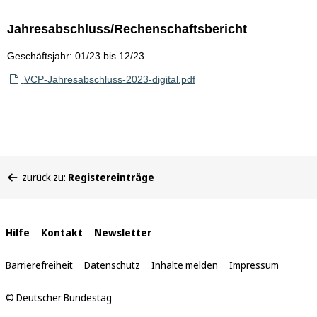
Jahresabschluss/Rechenschaftsbericht
Geschäftsjahr: 01/23 bis 12/23
VCP-Jahresabschluss-2023-digital.pdf
Sie
zurück zu:
Registereinträge
befinden
sich
hier:
Interne
Hilfe
Kontakt
Newsletter
Links
Barrierefreiheit
Datenschutz
Inhalte melden
Impressum
© Deutscher Bundestag