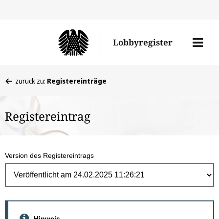
Direk
zum
Men
Lobbyregister
Inhal
öffne
Sie
zurück zu:
Registereinträge
befinden
sich
Registereintrag
hier:
Version des Registereintrags
Hinweis