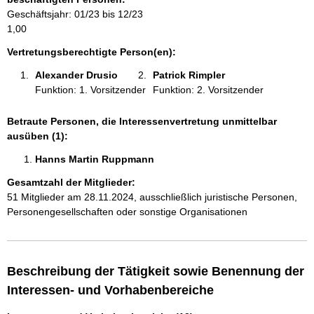
m
Geschäftsjahr: 01/23 bis 12/23
a
1,00
t
i
Vertretungsberechtigte Person(en):
o
Alexander Drusio 
Patrick Rimpler 
n
Funktion: 1. Vorsitzender
Funktion: 2. Vorsitzender
e
n
:
Betraute Personen, die Interessenvertretung unmittelbar
ausüben (1):
Hanns Martin Ruppmann 
Gesamtzahl der Mitglieder:
51 Mitglieder am 28.11.2024, ausschließlich juristische Personen,
Personengesellschaften oder sonstige Organisationen
Beschreibung der Tätigkeit sowie Benennung der
Interessen- und Vorhabenbereiche