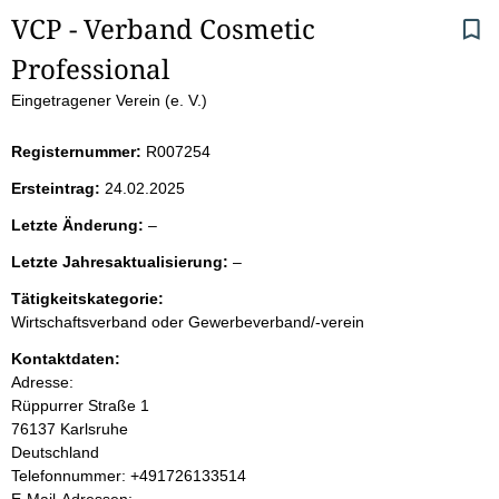
S
VCP - Verband Cosmetic 
Professional
e
Eingetragener Verein (e. V.)
i
Registernummer:
R007254
t
Ersteintrag:
24.02.2025
e
l
Letzte Änderung:
–
e
n
l
Letzte Jahresaktualisierung:
–
e
e
r
i
Tätigkeitskategorie:
e
Wirtschaftsverband oder Gewerbeverband/-verein
r
n
Kontaktdaten:
Adresse:
h
Rüppurrer Straße
1
76137
Karlsruhe
a
Deutschland
K
Telefonnummer: +491726133514
l
o