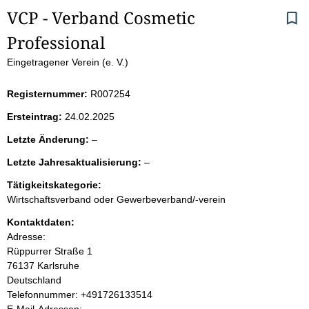
S
VCP - Verband Cosmetic 
Professional
e
Eingetragener Verein (e. V.)
i
Registernummer:
R007254
t
Ersteintrag:
24.02.2025
e
l
Letzte Änderung:
–
e
n
l
Letzte Jahresaktualisierung:
–
e
e
r
i
Tätigkeitskategorie:
e
Wirtschaftsverband oder Gewerbeverband/-verein
r
n
Kontaktdaten:
Adresse:
h
Rüppurrer Straße
1
76137
Karlsruhe
a
Deutschland
K
Telefonnummer: +491726133514
l
o