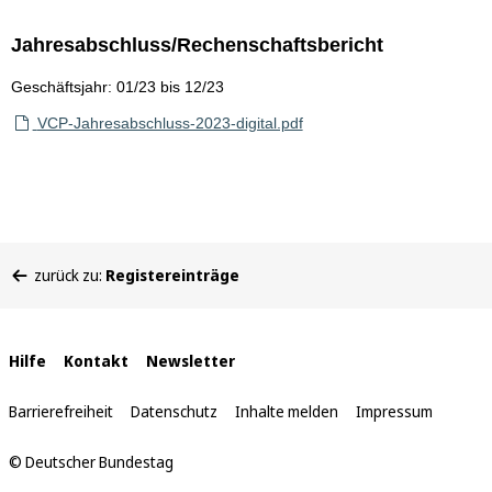
Jahresabschluss/Rechenschaftsbericht
Geschäftsjahr: 01/23 bis 12/23
VCP-Jahresabschluss-2023-digital.pdf
Sie
zurück zu:
Registereinträge
befinden
sich
hier:
Interne
Hilfe
Kontakt
Newsletter
Links
Barrierefreiheit
Datenschutz
Inhalte melden
Impressum
© Deutscher Bundestag