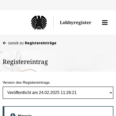
Direk
zum
Men
Lobbyregister
Inhal
öffne
Sie
zurück zu:
Registereinträge
befinden
sich
Registereintrag
hier:
Version des Registereintrags
Hinweis