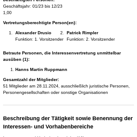
m
Geschäftsjahr: 01/23 bis 12/23
a
1,00
t
i
Vertretungsberechtigte Person(en):
o
Alexander Drusio 
Patrick Rimpler 
n
Funktion: 1. Vorsitzender
Funktion: 2. Vorsitzender
e
n
:
Betraute Personen, die Interessenvertretung unmittelbar
ausüben (1):
Hanns Martin Ruppmann 
Gesamtzahl der Mitglieder:
51 Mitglieder am 28.11.2024, ausschließlich juristische Personen,
Personengesellschaften oder sonstige Organisationen
Beschreibung der Tätigkeit sowie Benennung der
Interessen- und Vorhabenbereiche