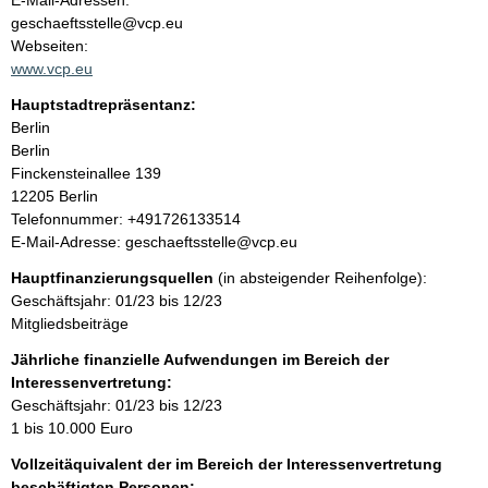
E-Mail-Adressen:
n
geschaeftsstelle@vcp.eu
t
t
Webseiten:
a
www.vcp.eu
k
Hauptstadtrepräsentanz:
t
A
Berlin
i
d
Berlin
n
r
Finckensteinallee
139
f
e
12205
Berlin
o
s
K
Telefonnummer: +491726133514
r
s
o
E-Mail-Adresse: geschaeftsstelle@vcp.eu
m
e
n
a
Hauptfinanzierungsquellen
(in absteigender Reihenfolge):
t
t
Geschäftsjahr: 01/23 bis 12/23
a
i
Mitgliedsbeiträge
k
o
t
Jährliche finanzielle Aufwendungen im Bereich der
n
i
Interessenvertretung:
e
n
Geschäftsjahr: 01/23 bis 12/23
n
f
1 bis 10.000 Euro
:
o
Vollzeitäquivalent der im Bereich der Interessenvertretung
r
beschäftigten Personen: