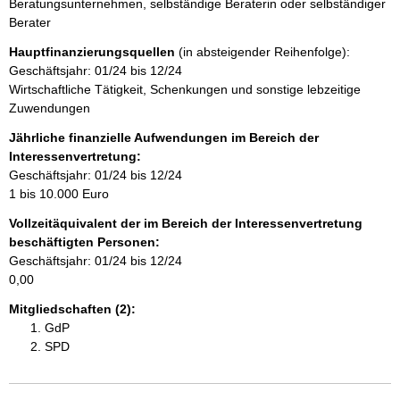
n
Beratungsunternehmen, selbständige Beraterin oder selbständiger
r
w
n
Berater
e
i
Hauptfinanzierungsquellen
(in absteigender Reihenfolge):
h
s
Geschäftsjahr: 01/24 bis 12/24
:
Wirtschaftliche Tätigkeit, Schenkungen und sonstige lebzeitige
a
Zuwendungen
l
Jährliche finanzielle Aufwendungen im Bereich der
Interessenvertretung:
t
Geschäftsjahr: 01/24 bis 12/24
1 bis 10.000 Euro
Vollzeitäquivalent der im Bereich der Interessenvertretung
beschäftigten Personen:
Geschäftsjahr: 01/24 bis 12/24
0,00
Mitgliedschaften (2):
GdP
SPD