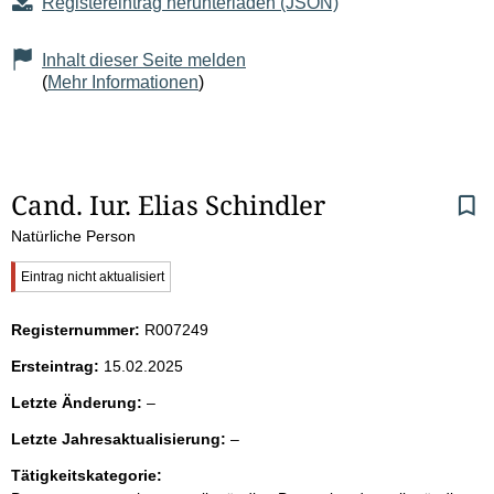
Registereintrag herunterladen (JSON)
Inhalt dieser Seite melden
(
Mehr Informationen
)
S
Cand. Iur. Elias Schindler
Natürliche Person
e
W
Eintrag nicht aktualisiert
i
i
c
Registernummer:
R007249
t
h
t
Ersteintrag:
15.02.2025
i
e
g
l
Letzte Änderung:
–
e
e
n
r
l
Letzte Jahresaktualisierung:
–
e
H
e
r
i
Tätigkeitskategorie:
i
e