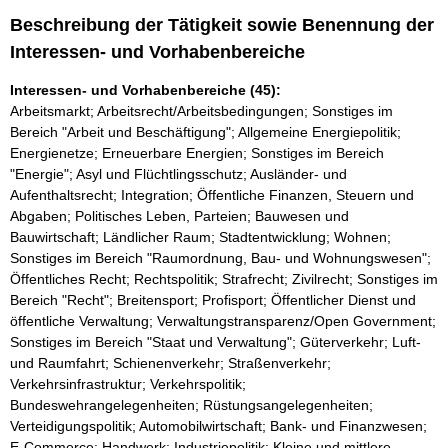
Beschreibung der Tätigkeit sowie Benennung der
Interessen- und Vorhabenbereiche
Interessen- und Vorhabenbereiche (45):
Arbeitsmarkt; Arbeitsrecht/Arbeitsbedingungen; Sonstiges im
Bereich "Arbeit und Beschäftigung"; Allgemeine Energiepolitik;
Energienetze; Erneuerbare Energien; Sonstiges im Bereich
"Energie"; Asyl und Flüchtlingsschutz; Ausländer- und
Aufenthaltsrecht; Integration; Öffentliche Finanzen, Steuern und
Abgaben; Politisches Leben, Parteien; Bauwesen und
Bauwirtschaft; Ländlicher Raum; Stadtentwicklung; Wohnen;
Sonstiges im Bereich "Raumordnung, Bau- und Wohnungswesen";
Öffentliches Recht; Rechtspolitik; Strafrecht; Zivilrecht; Sonstiges im
Bereich "Recht"; Breitensport; Profisport; Öffentlicher Dienst und
öffentliche Verwaltung; Verwaltungstransparenz/Open Government;
Sonstiges im Bereich "Staat und Verwaltung"; Güterverkehr; Luft-
und Raumfahrt; Schienenverkehr; Straßenverkehr;
Verkehrsinfrastruktur; Verkehrspolitik;
Bundeswehrangelegenheiten; Rüstungsangelegenheiten;
Verteidigungspolitik; Automobilwirtschaft; Bank- und Finanzwesen;
E-Commerce; Handwerk; Industriepolitik; Kleine und mittlere