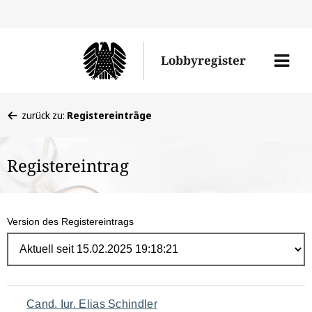
Direk
zum
Men
Lobbyregister
Inhal
öffne
Sie
zurück zu:
Registereinträge
befinden
sich
Registereintrag
hier:
Version des Registereintrags
Navigation
Cand. Iur. Elias Schindler