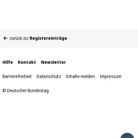
Sie
zurück zu:
Registereinträge
befinden
sich
hier:
Interne
Hilfe
Kontakt
Newsletter
Links
Barrierefreiheit
Datenschutz
Inhalte melden
Impressum
© Deutscher Bundestag