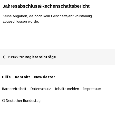
Jahresabschluss/Rechenschaftsbericht
Keine Angaben, da noch kein Geschäftsjahr vollständig
abgeschlossen wurde.
Sie
zurück zu:
Registereinträge
befinden
sich
hier:
Interne
Hilfe
Kontakt
Newsletter
Links
Barrierefreiheit
Datenschutz
Inhalte melden
Impressum
© Deutscher Bundestag