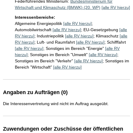
Federführendes Ministerium:
Bundesministerium für
Wirtschaft und Klimaschutz (BMWK) (20. WP)
[alle RV hierzu]
Interessenbereiche:
Allgemeine Energiepolitik
[alle RV hierzu]
;
Automobilwirtschaft
[alle RV hierzu]
;
EU-Gesetzgebung
[alle
RV hierzu]
;
Industriepolitik
[alle RV hierzu]
;
Klimaschutz
[alle
RV hierzu]
;
Luft- und Raumfahrt
[alle RV hierzu]
;
Schifffahrt
[alle RV hierzu]
;
Sonstiges im Bereich "Energie"
[alle RV
hierzu]
;
Sonstiges im Bereich "Umwelt"
[alle RV hierzu]
;
Sonstiges im Bereich "Verkehr"
[alle RV hierzu]
;
Sonstiges im
Bereich "Wirtschaft"
[alle RV hierzu]
Angaben zu Aufträgen (0)
Die Interessenvertretung wird nicht im Auftrag ausgeübt.
Zuwendungen oder Zuschüsse der öffentlichen