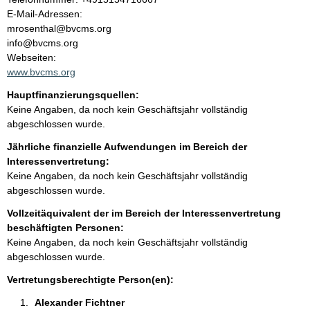
l
o
E-Mail-Adressen:
n
mrosenthal@bvcms.org
t
t
info@bvcms.org
a
Webseiten:
k
www.bvcms.org
t
Hauptfinanzierungsquellen:
i
Keine Angaben, da noch kein Geschäftsjahr vollständig
n
abgeschlossen wurde.
f
o
Jährliche finanzielle Aufwendungen im Bereich der
r
Interessenvertretung:
m
Keine Angaben, da noch kein Geschäftsjahr vollständig
a
abgeschlossen wurde.
t
Vollzeitäquivalent der im Bereich der Interessenvertretung
i
beschäftigten Personen:
o
Keine Angaben, da noch kein Geschäftsjahr vollständig
n
abgeschlossen wurde.
e
n
Vertretungsberechtigte Person(en):
:
Alexander Fichtner 