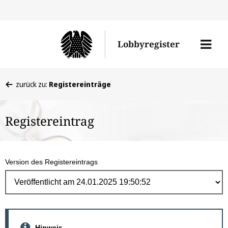
Direk
zum
Men
Lobbyregister
Inhal
öffne
Sie
zurück zu:
Registereinträge
befinden
sich
Registereintrag
hier:
Version des Registereintrags
Hinweis