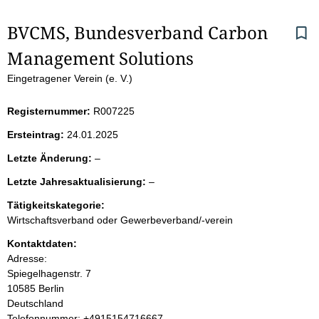
S
BVCMS, Bundesverband Carbon 
Management Solutions 
e
Eingetragener Verein (e. V.)
i
Registernummer:
R007225
t
Ersteintrag:
24.01.2025
e
l
Letzte Änderung:
–
e
n
l
Letzte Jahresaktualisierung:
–
e
e
r
i
Tätigkeitskategorie:
e
Wirtschaftsverband oder Gewerbeverband/-verein
r
n
Kontaktdaten:
Adresse:
h
Spiegelhagenstr.
7
10585
Berlin
a
Deutschland
K
Telefonnummer: +4915154716667