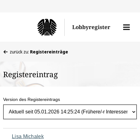
Direk
zum
Men
Lobbyregister
Inhal
öffne
Sie
zurück zu:
Registereinträge
befinden
sich
Registereintrag
hier:
Version des Registereintrags
Navigation
Lisa Michalek