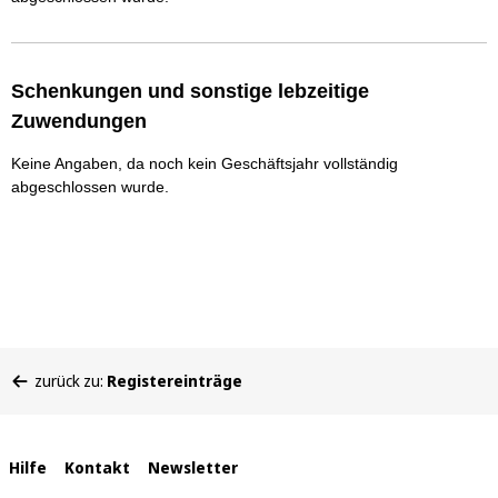
Schenkungen und sonstige lebzeitige
Zuwendungen
Keine Angaben, da noch kein Geschäftsjahr vollständig
abgeschlossen wurde.
Sie
zurück zu:
Registereinträge
befinden
sich
hier:
Interne
Hilfe
Kontakt
Newsletter