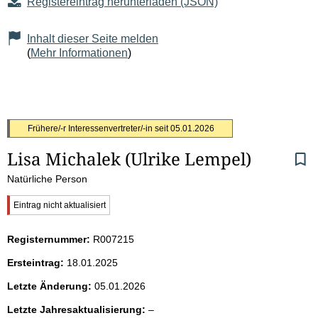
Registereintrag herunterladen (JSON)
Inhalt dieser Seite melden
(
Mehr Informationen
)
S
Frühere/-r Interessenvertreter/-in seit
05.01.2026
Lisa Michalek
(Ulrike Lempel)
e
Natürliche Person
i
W
Eintrag nicht aktualisiert
t
i
c
Registernummer:
R007215
h
e
t
Ersteintrag:
18.01.2025
i
n
g
Letzte Änderung:
05.01.2026
e
i
r
l
Letzte Jahresaktualisierung:
–