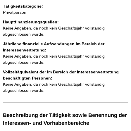
H
e
Tätigkeitskategorie:
i
n
e
n
Privatperson
r
w
h
Hauptfinanzierungsquellen:
e
i
Keine Angaben, da noch kein Geschäftsjahr vollständig
a
s
abgeschlossen wurde.
:
l
Jährliche finanzielle Aufwendungen im Bereich der
Interessenvertretung:
t
Keine Angaben, da noch kein Geschäftsjahr vollständig
abgeschlossen wurde.
Vollzeitäquivalent der im Bereich der Interessenvertretung
beschäftigten Personen:
Keine Angaben, da noch kein Geschäftsjahr vollständig
abgeschlossen wurde.
Beschreibung der Tätigkeit sowie Benennung der
Interessen- und Vorhabenbereiche