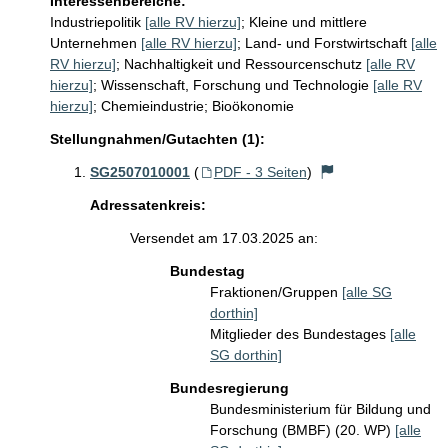
Interessenbereiche:
Industriepolitik
[alle RV hierzu]
;
Kleine und mittlere
Unternehmen
[alle RV hierzu]
;
Land- und Forstwirtschaft
[alle
RV hierzu]
;
Nachhaltigkeit und Ressourcenschutz
[alle RV
hierzu]
;
Wissenschaft, Forschung und Technologie
[alle RV
hierzu]
;
Chemieindustrie; Bioökonomie
Stellungnahmen/Gutachten (1):
SG2507010001
(
PDF - 3 Seiten
)
Adressatenkreis:
Versendet am 17.03.2025 an:
Bundestag
Fraktionen/Gruppen
[alle SG
dorthin]
Mitglieder des Bundestages
[alle
SG dorthin]
Bundesregierung
Bundesministerium für Bildung und
Forschung (BMBF) (20. WP)
[alle