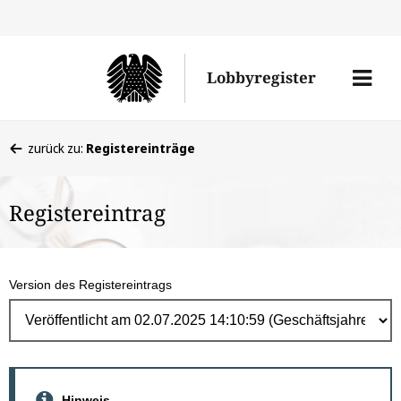
Direk
zum
Men
Lobbyregister
Inhal
öffne
Sie
zurück zu:
Registereinträge
befinden
sich
Registereintrag
hier:
Version des Registereintrags
Hinweis