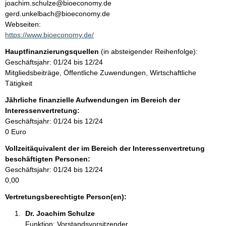
t
joachim.schulze@bioeconomy.de
a
gerd.unkelbach@bioeconomy.de
t
k
Webseiten:
t
https://www.bioeconomy.de/
i
Hauptfinanzierungsquellen
(in absteigender Reihenfolge):
n
Geschäftsjahr: 01/24 bis 12/24
f
Mitgliedsbeiträge, Öffentliche Zuwendungen, Wirtschaftliche
o
Tätigkeit
r
m
Jährliche finanzielle Aufwendungen im Bereich der
a
Interessenvertretung:
t
Geschäftsjahr: 01/24 bis 12/24
i
0 Euro
o
Vollzeitäquivalent der im Bereich der Interessenvertretung
n
beschäftigten Personen:
e
Geschäftsjahr: 01/24 bis 12/24
n
0,00
:
Vertretungsberechtigte Person(en):
Dr. Joachim Schulze 
Funktion: Vorstandsvorsitzender