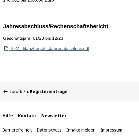
140.001 bis 150.000 Euro
Jahresabschluss/Rechenschaftsbericht
Geschäftsjahr: 01/23 bis 12/23
BEV_Bilanzbericht_Jahresabschluss.pdf
Sie
zurück zu:
Registereinträge
befinden
sich
hier:
Interne
Hilfe
Kontakt
Newsletter
Links
Barrierefreiheit
Datenschutz
Inhalte melden
Impressum