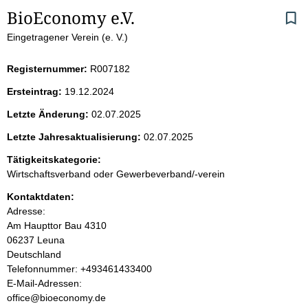
S
BioEconomy e.V.
Eingetragener Verein (e. V.)
e
i
Registernummer:
R007182
Ersteintrag:
19.12.2024
t
Letzte Änderung:
02.07.2025
e
Letzte Jahresaktualisierung:
02.07.2025
n
Tätigkeitskategorie:
Wirtschaftsverband oder Gewerbeverband/-verein
i
Kontaktdaten:
Adresse:
n
Am Haupttor
Bau 4310
06237
Leuna
h
Deutschland
K
Telefonnummer: +493461433400
a
o
E-Mail-Adressen:
n
office@bioeconomy.de
l