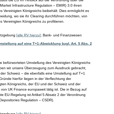
Market Infrastructure Regulation – EMIR) 3.0 ihren 
s Vereinigten Königreichs beibehält. Dies ermöglicht es 
heidung, wo sie ihr Clearing durchführen möchten, von 
s Vereinigten Königreichs zu profitieren.
tzgebung
[alle RV hierzu]
;
Bank- und Finanzwesen
mstellung auf eine T+1-Abwicklung bzgl. Art. 5 Abs. 2
befürworteten Umstellung des Vereinigten Königreichs 
aben wir unsere Überzeugung zum Ausdruck gebracht, 
der Schweiz – die ebenfalls eine Umstellung auf T+1 
ründe hierfür liegen in der Verflechtung der 
gten Königreichs, der EU und der Schweiz und der 
 von UK Finance europaweit tätig ist. Die in Bezug auf 
e EU-Regelung ist Artikel 5 Absatz 2 der Verordnung 
 Depositories Regulation – CSDR).
tzgebung
[alle RV hierzu]