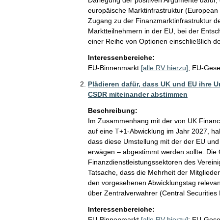
europäische Marktinfrastruktur (European 
Zugang zu der Finanzmarktinfrastruktur de
Marktteilnehmern in der EU, bei der Entsc
einer Reihe von Optionen einschließlich de
Interessenbereiche:
EU-Binnenmarkt
[alle RV hierzu]
;
EU-Gese
Plädieren dafür, dass UK und EU ihre U
CSDR miteinander abstimmen
Beschreibung:
Im Zusammenhang mit der von UK Finance 
auf eine T+1-Abwicklung im Jahr 2027, h
dass diese Umstellung mit der der EU und 
erwägen – abgestimmt werden sollte. Die G
Finanzdienstleistungssektoren des Vereini
Tatsache, dass die Mehrheit der Mitglieder
den vorgesehenen Abwicklungstag relevant
über Zentralverwahrer (Central Securities
Interessenbereiche:
EU-Binnenmarkt
[alle RV hierzu]
;
EU-Gese