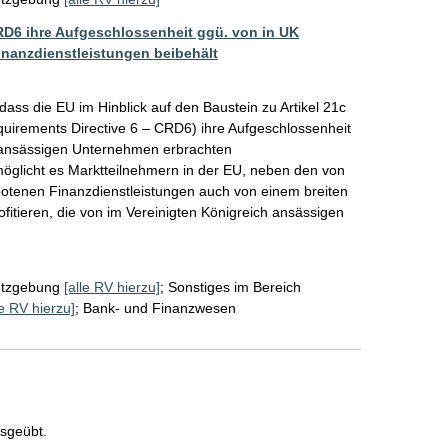
CRD6 ihre Aufgeschlossenheit ggü. von in UK
nanzdienstleistungen beibehält
ass die EU im Hinblick auf den Baustein zu Artikel 21c 
equirements Directive 6 – CRD6) ihre Aufgeschlossenheit 
 ansässigen Unternehmen erbrachten 
möglicht es Marktteilnehmern in der EU, neben den von 
tenen Finanzdienstleistungen auch von einem breiten 
fitieren, die von im Vereinigten Königreich ansässigen 
tzgebung
[alle RV hierzu]
;
Sonstiges im Bereich
le RV hierzu]
;
Bank- und Finanzwesen
usgeübt.