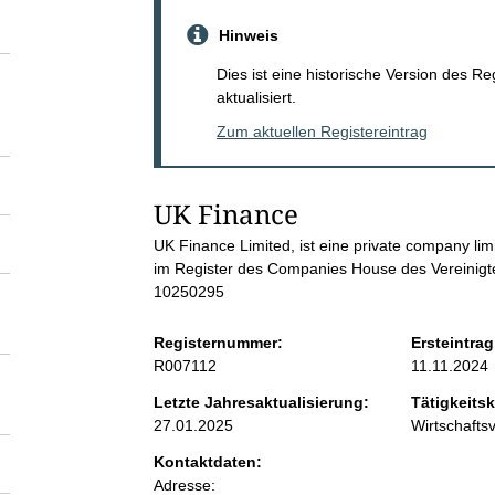
S
Hinweis
e
Dies ist eine historische Version des R
aktualisiert.
i
Zum aktuellen Registereintrag
t
UK Finance
e
UK Finance Limited, ist eine private company li
im Register des Companies House des Vereinigt
n
10250295
i
Registernummer:
Ersteintrag
R007112
11.11.2024
n
Letzte Jahresaktualisierung:
Tätigkeitsk
27.01.2025
Wirtschaft
h
Kontaktdaten:
Adresse: