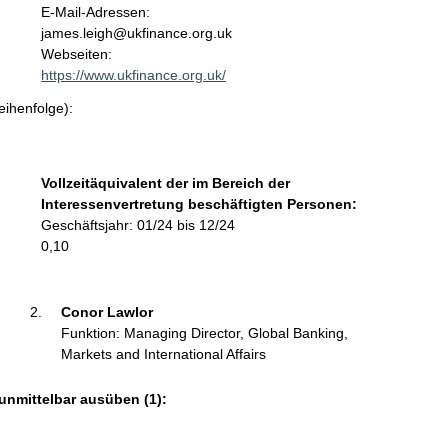
o
E-Mail-Adressen:
n
james.leigh@ukfinance.org.uk
t
Webseiten:
a
https://www.ukfinance.org.uk/
k
eihenfolge):
t
i
n
f
Vollzeitäquivalent der im Bereich der
o
Interessenvertretung beschäftigten Personen:
r
Geschäftsjahr: 01/24 bis 12/24
m
0,10
a
t
i
Conor Lawlor 
o
Funktion: Managing Director, Global Banking,
n
Markets and International Affairs
e
n
unmittelbar ausüben (1):
: