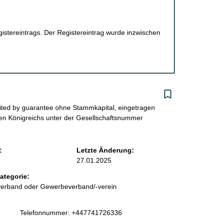
egistereintrags. Der Registereintrag wurde inzwischen
mited by guarantee ohne Stammkapital, eingetragen
en Königreichs unter der Gesellschaftsnummer
:
Letzte Änderung:
27.01.2025
ategorie:
sverband oder Gewerbeverband/-verein
K
Telefonnummer: +447741726336