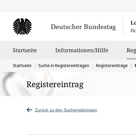
L
fü
Hauptnavigation
Startseite
Informationen/Hilfe
Reg
Sie
Startseite
Suche in Registereinträgen
Registereinträge
befinden
Registereintrag
sich
hier:
Zurück zu den Suchergebnissen