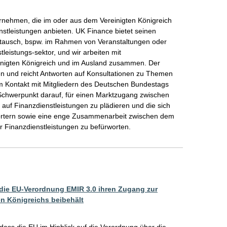
ernehmen, die im oder aus dem Vereinigten Königreich 
stleistungen anbieten. UK Finance bietet seinen 
ustausch, bspw. im Rahmen von Veranstaltungen oder 
eistungs-sektor, und wir arbeiten mit 
nigten Königreich und im Ausland zusammen. Der 
n und reicht Antworten auf Konsultationen zu Themen 
. Im Kontakt mit Mitgliedern des Deutschen Bundestags 
 Schwerpunkt darauf, für einen Marktzugang zwischen 
auf Finanzdienstleistungen zu plädieren und die sich 
rtern sowie eine enge Zusammenarbeit zwischen dem 
r Finanzdienstleistungen zu befürworten.
 die EU-Verordnung EMIR 3.0 ihren Zugang zur
en Königreichs beibehält
dass die EU im Hinblick auf die Verordnung über die 