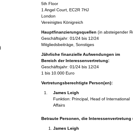
a
5th Floor
1 Angel Court, EC2R 7HJ
London
l
Vereinigtes Königreich
t
Hauptfinanzierungsquellen
(in absteigender R
Geschäftsjahr: 01/24 bis 12/24
Mitgliedsbeiträge, Sonstiges
)
Jährliche finanzielle Aufwendungen im
Bereich der Interessenvertretung:
Geschäftsjahr: 01/24 bis 12/24
1 bis 10.000 Euro
Vertretungsberechtigte Person(en):
James Leigh 
Funktion: Principal, Head of International
Affairs
Betraute Personen, die Interessenvertretung 
James Leigh 