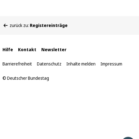
Sie
zurück zu:
Registereinträge
befinden
sich
hier:
Interne
Hilfe
Kontakt
Newsletter
Links
Barrierefreiheit
Datenschutz
Inhalte melden
Impressum
© Deutscher Bundestag