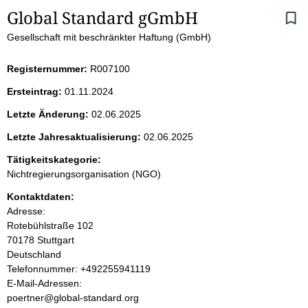
S
Global Standard gGmbH
Gesellschaft mit beschränkter Haftung (GmbH)
e
i
Registernummer:
R007100
Ersteintrag:
01.11.2024
t
Letzte Änderung:
02.06.2025
e
Letzte Jahresaktualisierung:
02.06.2025
n
Tätigkeitskategorie:
Nichtregierungsorganisation (NGO)
i
Kontaktdaten:
Adresse:
n
Rotebühlstraße
102
70178
Stuttgart
h
Deutschland
K
Telefonnummer: +492255941119
a
o
E-Mail-Adressen:
n
poertner@global-standard.org
l