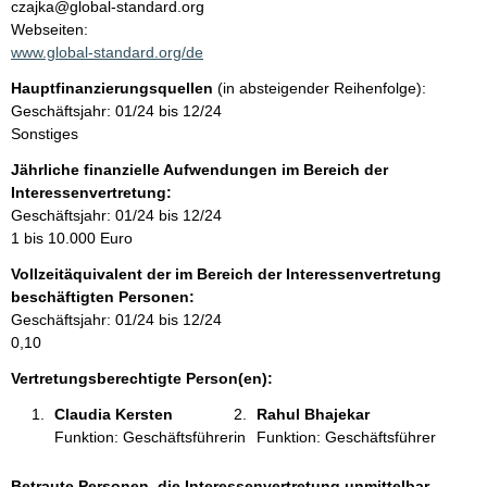
t
czajka@global-standard.org
a
Webseiten:
t
k
www.global-standard.org/de
t
Hauptfinanzierungsquellen
(in absteigender Reihenfolge):
i
Geschäftsjahr: 01/24 bis 12/24
n
Sonstiges
f
o
Jährliche finanzielle Aufwendungen im Bereich der
r
Interessenvertretung:
m
Geschäftsjahr: 01/24 bis 12/24
a
1 bis 10.000 Euro
t
Vollzeitäquivalent der im Bereich der Interessenvertretung
i
beschäftigten Personen:
o
Geschäftsjahr: 01/24 bis 12/24
n
0,10
e
n
Vertretungsberechtigte Person(en):
:
Claudia Kersten 
Rahul Bhajekar 
Funktion: Geschäftsführerin
Funktion: Geschäftsführer
Betraute Personen, die Interessenvertretung unmittelbar