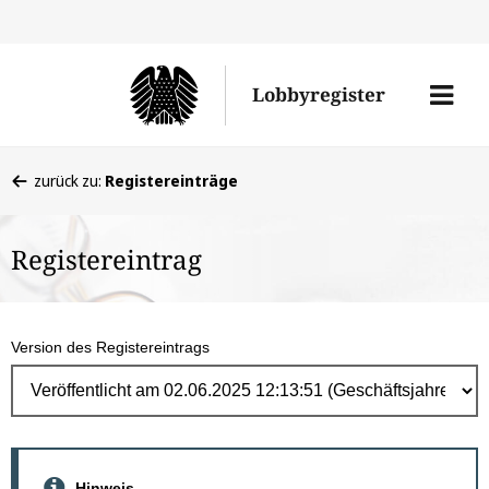
Direk
zum
Men
Lobbyregister
Inhal
öffne
Sie
zurück zu:
Registereinträge
befinden
sich
Registereintrag
hier:
Version des Registereintrags
Hinweis