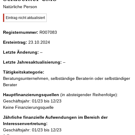
i
Natürliche Person
t
W
Eintrag nicht aktualisiert
i
e
c
Registernummer:
R007083
h
n
t
Ersteintrag:
23.10.2024
i
i
g
l
Letzte Änderung:
–
e
e
r
n
l
Letzte Jahresaktualisierung:
–
e
H
e
r
Tätigkeitskategorie:
i
h
e
n
Beratungsunternehmen, selbständige Beraterin oder selbständiger
r
w
Berater
a
e
i
Hauptfinanzierungsquellen
(in absteigender Reihenfolge):
s
l
Geschäftsjahr: 01/23 bis 12/23
:
Keine Finanzierungsquelle
t
Jährliche finanzielle Aufwendungen im Bereich der
Interessenvertretung:
Geschäftsjahr: 01/23 bis 12/23