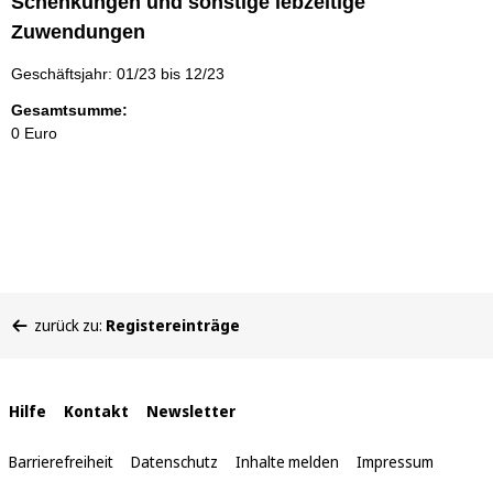
Schenkungen und sonstige lebzeitige
Zuwendungen
Geschäftsjahr: 01/23 bis 12/23
Gesamtsumme:
0 Euro
Sie
zurück zu:
Registereinträge
befinden
sich
hier:
Interne
Hilfe
Kontakt
Newsletter
Links
Barrierefreiheit
Datenschutz
Inhalte melden
Impressum