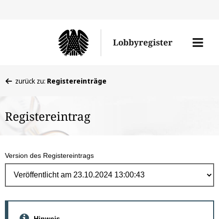
Direk
zum
Men
Lobbyregister
Inhal
öffne
Sie
zurück zu:
Registereinträge
befinden
sich
Registereintrag
hier:
Version des Registereintrags
Hinweis