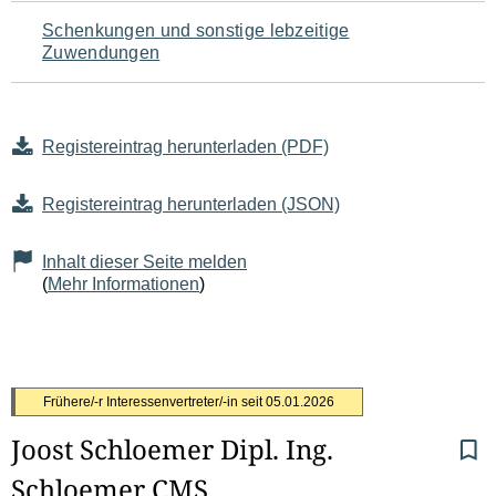
Schenkungen und sonstige lebzeitige
Zuwendungen
Registereintrag herunterladen (PDF)
Registereintrag herunterladen (JSON)
Inhalt dieser Seite melden
(
Mehr Informationen
)
S
Frühere/-r Interessenvertreter/-in seit
05.01.2026
Joost Schloemer Dipl. Ing.
e
Schloemer CMS