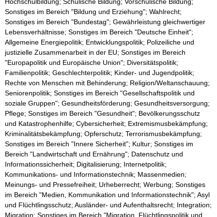
Hochschulbildung; Schulische Bildung; Vorschulische Bildung;
Sonstiges im Bereich "Bildung und Erziehung"; Wahlrecht;
Sonstiges im Bereich "Bundestag"; Gewährleistung gleichwertiger
Lebensverhältnisse; Sonstiges im Bereich "Deutsche Einheit";
Allgemeine Energiepolitik; Entwicklungspolitik; Polizeiliche und
justizielle Zusammenarbeit in der EU; Sonstiges im Bereich
"Europapolitik und Europäische Union"; Diversitätspolitik;
Familienpolitik; Geschlechterpolitik; Kinder- und Jugendpolitik;
Rechte von Menschen mit Behinderung; Religion/Weltanschauung;
Seniorenpolitik; Sonstiges im Bereich "Gesellschaftspolitik und
soziale Gruppen"; Gesundheitsförderung; Gesundheitsversorgung;
Pflege; Sonstiges im Bereich "Gesundheit"; Bevölkerungsschutz
und Katastrophenhilfe; Cybersicherheit; Extremismusbekämpfung;
Kriminalitätsbekämpfung; Opferschutz; Terrorismusbekämpfung;
Sonstiges im Bereich "Innere Sicherheit"; Kultur; Sonstiges im
Bereich "Landwirtschaft und Ernährung"; Datenschutz und
Informationssicherheit; Digitalisierung; Internetpolitik;
Kommunikations- und Informationstechnik; Massenmedien;
Meinungs- und Pressefreiheit; Urheberrecht; Werbung; Sonstiges
im Bereich "Medien, Kommunikation und Informationstechnik"; Asyl
und Flüchtlingsschutz; Ausländer- und Aufenthaltsrecht; Integration;
Migration; Sonstiges im Bereich "Migration, Flüchtlingspolitik und