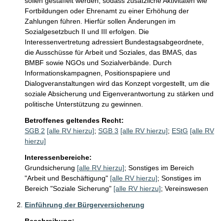
sollen gestaffelt werden, sodass zusätzliche Aktivitäten wie 
Fortbildungen oder Ehrenamt zu einer Erhöhung der 
Zahlungen führen. Hierfür sollen Änderungen im 
Sozialgesetzbuch II und III erfolgen. Die 
Interessenvertretung adressiert Bundestagsabgeordnete, 
die Ausschüsse für Arbeit und Soziales, das BMAS, das 
BMBF sowie NGOs und Sozialverbände. Durch 
Informationskampagnen, Positionspapiere und 
Dialogveranstaltungen wird das Konzept vorgestellt, um die 
soziale Absicherung und Eigenverantwortung zu stärken und 
politische Unterstützung zu gewinnen.
Betroffenes geltendes Recht:
SGB 2
[alle RV hierzu]
;
SGB 3
[alle RV hierzu]
;
EStG
[alle RV
hierzu]
Interessenbereiche:
Grundsicherung
[alle RV hierzu]
;
Sonstiges im Bereich
"Arbeit und Beschäftigung"
[alle RV hierzu]
;
Sonstiges im
Bereich "Soziale Sicherung"
[alle RV hierzu]
;
Vereinswesen
Einführung der Bürgerversicherung