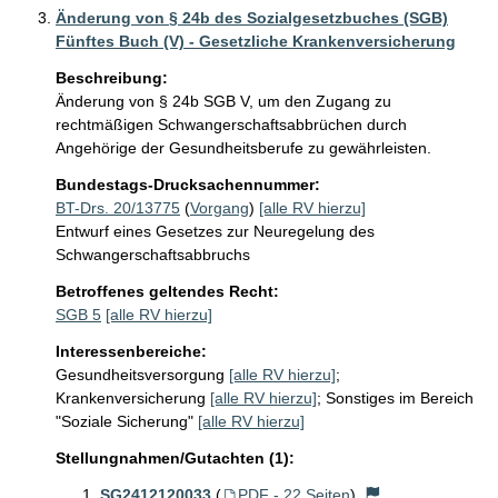
Änderung von § 24b des Sozialgesetzbuches (SGB)
Fünftes Buch (V) - Gesetzliche Krankenversicherung
Beschreibung:
Änderung von § 24b SGB V, um den Zugang zu 
rechtmäßigen Schwangerschaftsabbrüchen durch 
Angehörige der Gesundheitsberufe zu gewährleisten. 
Bundestags-Drucksachennummer:
BT-Drs. 20/13775
(
Vorgang
)
[alle RV hierzu]
Entwurf eines Gesetzes zur Neuregelung des
Schwangerschaftsabbruchs
Betroffenes geltendes Recht:
SGB 5
[alle RV hierzu]
Interessenbereiche:
Gesundheitsversorgung
[alle RV hierzu]
;
Krankenversicherung
[alle RV hierzu]
;
Sonstiges im Bereich
"Soziale Sicherung"
[alle RV hierzu]
Stellungnahmen/Gutachten (1):
SG2412120033
(
PDF - 22 Seiten
)