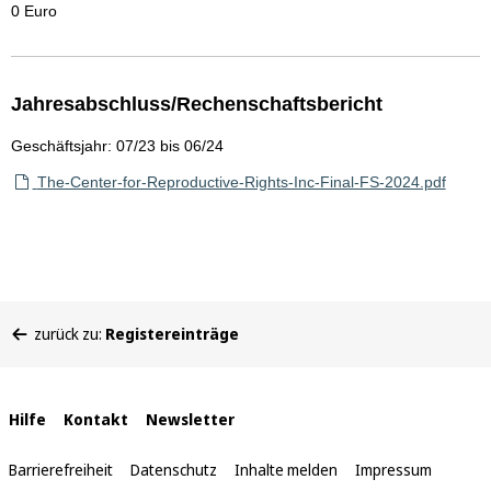
0 Euro
Jahresabschluss/Rechenschaftsbericht
Geschäftsjahr: 07/23 bis 06/24
The-Center-for-Reproductive-Rights-Inc-Final-FS-2024.pdf
Sie
zurück zu:
Registereinträge
befinden
sich
hier:
Interne
Hilfe
Kontakt
Newsletter
Links
Barrierefreiheit
Datenschutz
Inhalte melden
Impressum