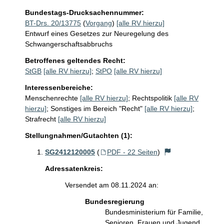
Bundestags-Drucksachennummer:
BT-Drs. 20/13775
(
Vorgang
)
[alle RV hierzu]
Entwurf eines Gesetzes zur Neuregelung des
Schwangerschaftsabbruchs
Betroffenes geltendes Recht:
StGB
[alle RV hierzu]
;
StPO
[alle RV hierzu]
Interessenbereiche:
Menschenrechte
[alle RV hierzu]
;
Rechtspolitik
[alle RV
hierzu]
;
Sonstiges im Bereich "Recht"
[alle RV hierzu]
;
Strafrecht
[alle RV hierzu]
Stellungnahmen/Gutachten (1):
SG2412120005
(
PDF - 22 Seiten
)
Adressatenkreis:
Versendet am 08.11.2024 an:
Bundesregierung
Bundesministerium für Familie,
Senioren, Frauen und Jugend