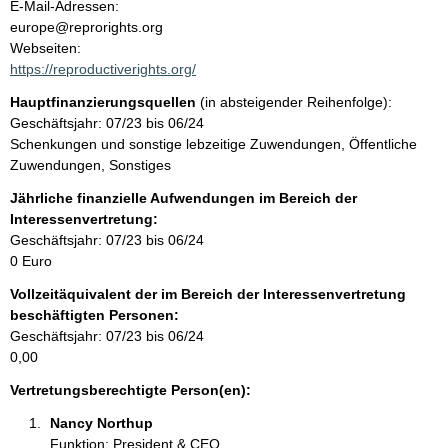
o
E-Mail-Adressen:
n
europe@reprorights.org
t
t
Webseiten:
a
https://reproductiverights.org/
k
Hauptfinanzierungsquellen
(in absteigender Reihenfolge):
t
Geschäftsjahr: 07/23 bis 06/24
i
Schenkungen und sonstige lebzeitige Zuwendungen, Öffentliche
n
Zuwendungen, Sonstiges
f
o
Jährliche finanzielle Aufwendungen im Bereich der
r
Interessenvertretung:
m
Geschäftsjahr: 07/23 bis 06/24
a
0 Euro
t
Vollzeitäquivalent der im Bereich der Interessenvertretung
i
beschäftigten Personen:
o
Geschäftsjahr: 07/23 bis 06/24
n
0,00
e
n
Vertretungsberechtigte Person(en):
:
Nancy Northup 
Funktion: President & CEO