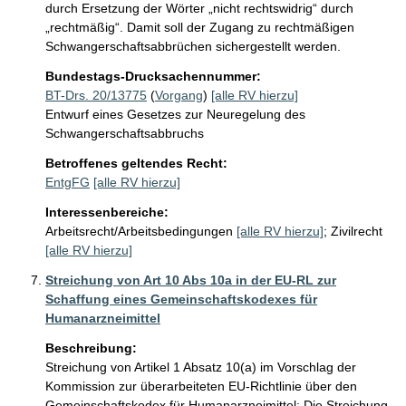
durch Ersetzung der Wörter „nicht rechtswidrig“ durch 
„rechtmäßig“. Damit soll der Zugang zu rechtmäßigen 
Schwangerschaftsabbrüchen sichergestellt werden. 
Bundestags-Drucksachennummer:
BT-Drs. 20/13775
(
Vorgang
)
[alle RV hierzu]
Entwurf eines Gesetzes zur Neuregelung des
Schwangerschaftsabbruchs
Betroffenes geltendes Recht:
EntgFG
[alle RV hierzu]
Interessenbereiche:
Arbeitsrecht/Arbeitsbedingungen
[alle RV hierzu]
;
Zivilrecht
[alle RV hierzu]
Streichung von Art 10 Abs 10a in der EU-RL zur
Schaffung eines Gemeinschaftskodexes für
Humanarzneimittel
Beschreibung:
Streichung von Artikel 1 Absatz 10(a) im Vorschlag der 
Kommission zur überarbeiteten EU-Richtlinie über den 
Gemeinschaftskodex für Humanarzneimittel: Die Streichung 