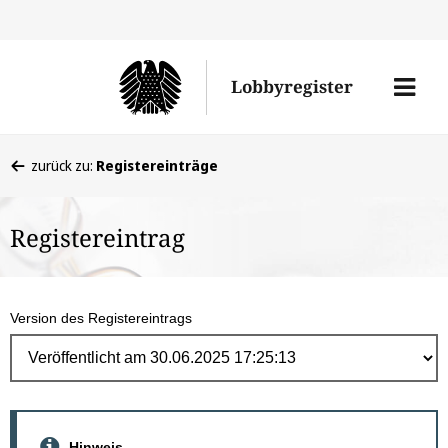
Direk
zum
Men
Lobbyregister
Inhal
öffne
Sie
zurück zu:
Registereinträge
befinden
sich
Registereintrag
hier:
Version des Registereintrags
Hinweis