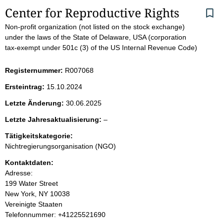
S
Center for Reproductive Rights
Non-profit organization (not listed on the stock exchange)
e
under the laws of the State of Delaware, USA (corporation
tax-exempt under 501c (3) of the US Internal Revenue Code)
i
t
Registernummer:
R007068
Ersteintrag:
15.10.2024
e
Letzte Änderung:
30.06.2025
n
l
Letzte Jahresaktualisierung:
–
e
i
Tätigkeitskategorie:
e
Nichtregierungsorganisation (NGO)
r
n
Kontaktdaten:
Adresse:
h
199 Water Street
New York, NY 10038
a
Vereinigte Staaten
K
Telefonnummer: +41225521690
l