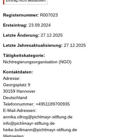
W
Eintrag nicht aktualisiert
i
e
c
Registernummer:
R007023
h
n
t
Ersteintrag:
23.09.2024
i
i
g
Letzte Änderung:
27.12.2025
e
r
n
Letzte Jahresaktualisierung:
27.12.2025
H
Tätigkeitskategorie:
i
h
n
Nichtregierungsorganisation (NGO)
w
a
Kontaktdaten:
e
i
Adresse:
s
l
Georgsplatz
9
:
30159
Hannover
t
Deutschland
K
Telefonnummer: +4951189700935
o
E-Mail-Adressen:
n
annika.ollrog@pichlmayr-stiftung.de
t
info@pichlmayr-stiftung.de
a
heike.bollmann@pichlmayr-stiftung.de
k
Webseiten: