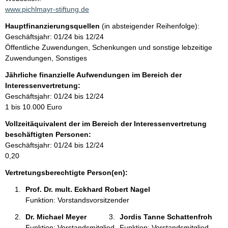
t
www.pichlmayr-stiftung.de
i
Hauptfinanzierungsquellen
(in absteigender Reihenfolge):
n
Geschäftsjahr: 01/24 bis 12/24
f
Öffentliche Zuwendungen, Schenkungen und sonstige lebzeitige
o
Zuwendungen, Sonstiges
r
m
Jährliche finanzielle Aufwendungen im Bereich der
a
Interessenvertretung:
t
Geschäftsjahr: 01/24 bis 12/24
i
1 bis 10.000 Euro
o
Vollzeitäquivalent der im Bereich der Interessenvertretung
n
beschäftigten Personen:
e
Geschäftsjahr: 01/24 bis 12/24
n
0,20
:
Vertretungsberechtigte Person(en):
Prof. Dr. mult. Eckhard Robert Nagel 
Funktion: Vorstandsvorsitzender
Dr. Michael Meyer 
Jordis Tanne Schattenfroh 
Funktion: Vorstandsmitglied
Funktion: Vorstandsmitglied