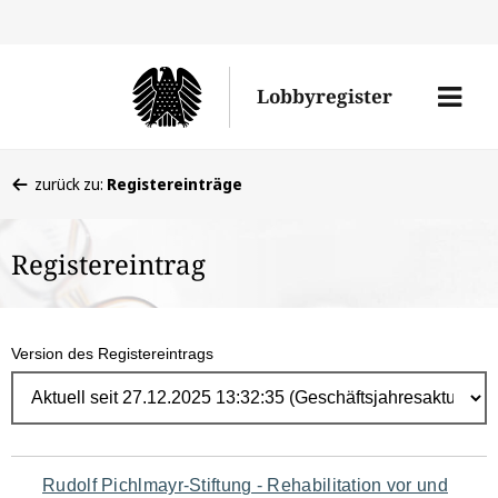
Direk
zum
Men
Lobbyregister
Inhal
öffne
Sie
zurück zu:
Registereinträge
befinden
sich
Registereintrag
hier:
Version des Registereintrags
Navigation
Rudolf Pichlmayr-Stiftung - Rehabilitation vor und