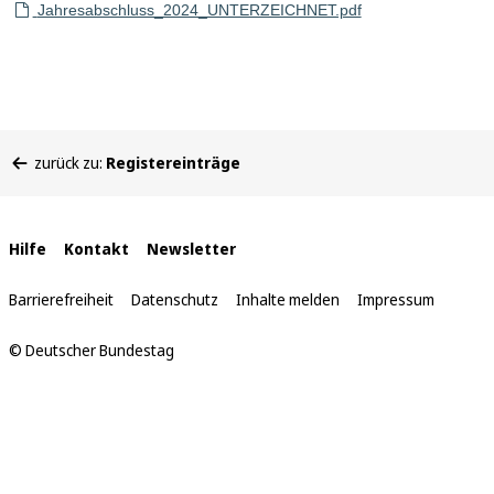
Jahresabschluss_2024_UNTERZEICHNET.pdf
Sie
zurück zu:
Registereinträge
befinden
sich
hier:
Interne
Hilfe
Kontakt
Newsletter
Links
Barrierefreiheit
Datenschutz
Inhalte melden
Impressum
© Deutscher Bundestag