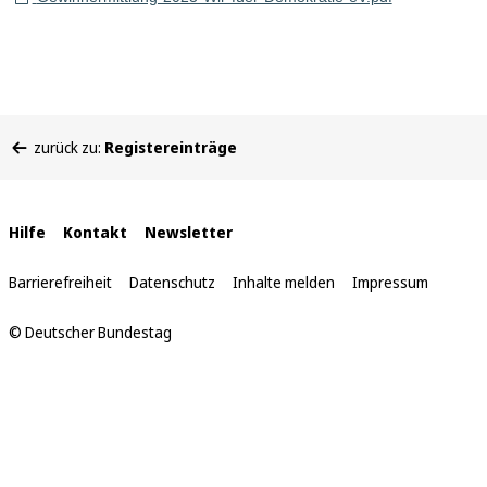
Sie
zurück zu:
Registereinträge
befinden
sich
hier:
Interne
Hilfe
Kontakt
Newsletter
Links
Barrierefreiheit
Datenschutz
Inhalte melden
Impressum
© Deutscher Bundestag