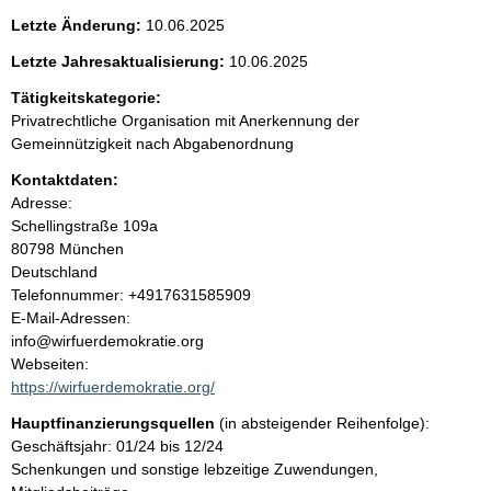
e
g
Letzte Änderung:
10.06.2025
e
n
r
Letzte Jahresaktualisierung:
10.06.2025
H
i
Tätigkeitskategorie:
i
n
Privatrechtliche Organisation mit Anerkennung der
w
n
Gemeinnützigkeit nach Abgabenordnung
e
i
Kontaktdaten:
h
s
Adresse:
:
Schellingstraße
109a
a
80798
München
Deutschland
l
K
Telefonnummer: +4917631585909
o
E-Mail-Adressen:
t
n
info@wirfuerdemokratie.org
t
Webseiten:
a
https://wirfuerdemokratie.org/
k
Hauptfinanzierungsquellen
(in absteigender Reihenfolge):
t
Geschäftsjahr: 01/24 bis 12/24
i
Schenkungen und sonstige lebzeitige Zuwendungen,
n