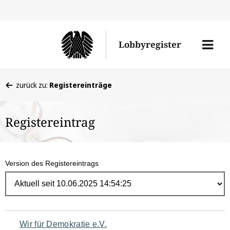
Direk
zum
Men
Lobbyregister
Inhal
öffne
Sie
zurück zu:
Registereinträge
befinden
sich
Registereintrag
hier:
Version des Registereintrags
Navigation
Wir für Demokratie e.V.