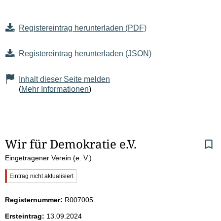
Registereintrag herunterladen (PDF)
Registereintrag herunterladen (JSON)
Inhalt dieser Seite melden
(
Mehr Informationen
)
S
Wir für Demokratie e.V.
Eingetragener Verein (e. V.)
e
W
Eintrag nicht aktualisiert
i
i
c
Registernummer:
R007005
t
h
t
Ersteintrag:
13.09.2024
i