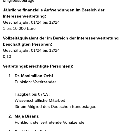
Mitgliedsbeiträge
f
o
Jährliche finanzielle Aufwendungen im Bereich der
r
Interessenvertretung:
m
Geschäftsjahr: 01/24 bis 12/24
a
1 bis 10.000 Euro
t
Vollzeitäquivalent der im Bereich der Interessenvertretung
i
beschäftigten Personen:
o
Geschäftsjahr: 01/24 bis 12/24
n
0,10
e
n
Vertretungsberechtigte Person(en):
:
Dr. Maximilian Oehl 
Funktion: Vorsitzender
Tätigkeit bis 07/19:
Wissenschaftliche Mitarbeit
für ein Mitglied des Deutschen Bundestages
Maja Bisanz 
Funktion: stellvertretende Vorsitzende