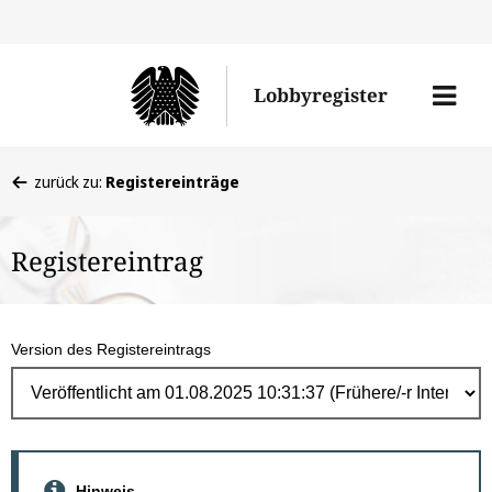
Direk
zum
Men
Lobbyregister
Inhal
öffne
Sie
zurück zu:
Registereinträge
befinden
sich
Registereintrag
hier:
Version des Registereintrags
Hinweis