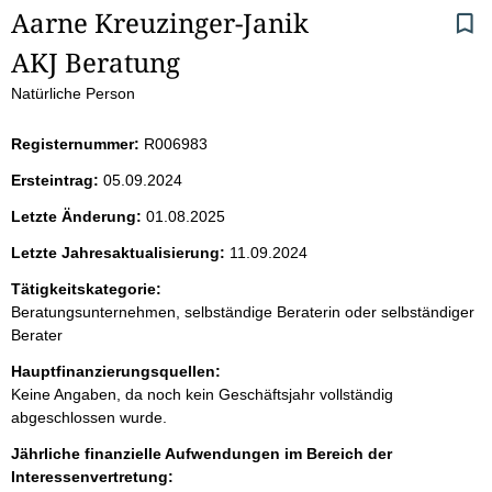
Aarne Kreuzinger-Janik
e
AKJ Beratung
i
Natürliche Person
t
Registernummer:
R006983
e
Ersteintrag:
05.09.2024
n
Letzte Änderung:
01.08.2025
i
Letzte Jahresaktualisierung:
11.09.2024
Tätigkeitskategorie:
n
Beratungsunternehmen, selbständige Beraterin oder selbständiger
Berater
h
Hauptfinanzierungsquellen:
a
Keine Angaben, da noch kein Geschäftsjahr vollständig
abgeschlossen wurde.
l
Jährliche finanzielle Aufwendungen im Bereich der
Interessenvertretung:
t