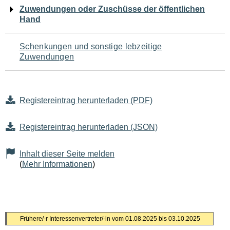
Zuwendungen oder Zuschüsse der öffentlichen
Hand
Schenkungen und sonstige lebzeitige
Zuwendungen
Registereintrag herunterladen (PDF)
Registereintrag herunterladen (JSON)
Inhalt dieser Seite melden
(
Mehr Informationen
)
S
Frühere/-r Interessenvertreter/-in vom 01.08.2025 bis 03.10.2025