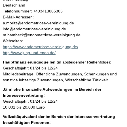
Deutschland
t
K
Telefonnummer: +493413065305
o
E-Mail-Adressen:
n
a.moritz@endometriose-vereinigung.de
t
info@endometriose-vereinigung.de
a
m.bambeck@endometriose-vereinigung.de
k
Webseiten:
t
https://www.endometriose-vereinigung.de/
i
http://www.jung-und-endo.de/
n
Hauptfinanzierungsquellen
(in absteigender Reihenfolge):
f
Geschäftsjahr: 01/24 bis 12/24
o
Mitgliedsbeiträge, Öffentliche Zuwendungen, Schenkungen und
r
sonstige lebzeitige Zuwendungen, Wirtschaftliche Tätigkeit
m
a
Jährliche finanzielle Aufwendungen im Bereich der
t
Interessenvertretung:
i
Geschäftsjahr: 01/24 bis 12/24
o
10.001 bis 20.000 Euro
n
Vollzeitäquivalent der im Bereich der Interessenvertretung
e
beschäftigten Personen:
n