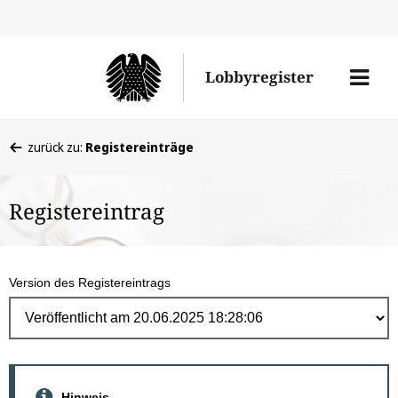
Direk
zum
Men
Lobbyregister
Inhal
öffne
Sie
zurück zu:
Registereinträge
befinden
sich
Registereintrag
hier:
Version des Registereintrags
Hinweis