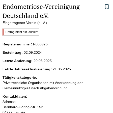
S
Endometriose-Vereinigung 
Deutschland e.V.
e
Eingetragener Verein (e. V.)
i
W
Eintrag nicht aktualisiert
t
i
c
Registernummer:
R006975
h
e
t
Ersteintrag:
02.09.2024
i
n
g
Letzte Änderung:
20.06.2025
e
i
r
Letzte Jahresaktualisierung:
21.05.2025
H
Tätigkeitskategorie:
i
n
n
Privatrechtliche Organisation mit Anerkennung der
w
Gemeinnützigkeit nach Abgabenordnung
h
e
i
Kontaktdaten:
a
s
Adresse:
:
Bernhard-Göring-Str.
152
l
04277
Leipzig