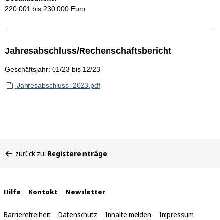
220.001 bis 230.000 Euro
Jahresabschluss/Rechenschaftsbericht
Geschäftsjahr: 01/23 bis 12/23
Jahresabschluss_2023.pdf
Sie
zurück zu:
Registereinträge
befinden
sich
hier:
Interne
Hilfe
Kontakt
Newsletter
Links
Barrierefreiheit
Datenschutz
Inhalte melden
Impressum