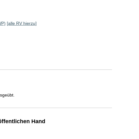
WP)
[alle RV hierzu]
usgeübt.
ffentlichen Hand