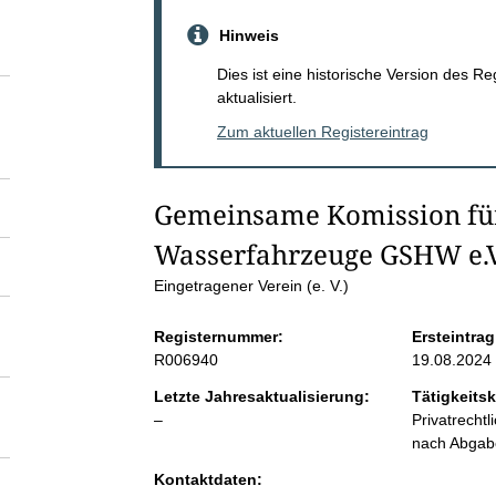
S
Hinweis
e
Dies ist eine historische Version des R
aktualisiert.
i
Zum aktuellen Registereintrag
t
Gemeinsame Komission für 
e
Wasserfahrzeuge GSHW e.V
n
Eingetragener Verein (e. V.)
Registernummer:
Ersteintrag
i
R006940
19.08.2024
n
Letzte Jahresaktualisierung:
Tätigkeitsk
l
–
Privatrecht
e
nach Abga
h
e
Kontaktdaten:
r