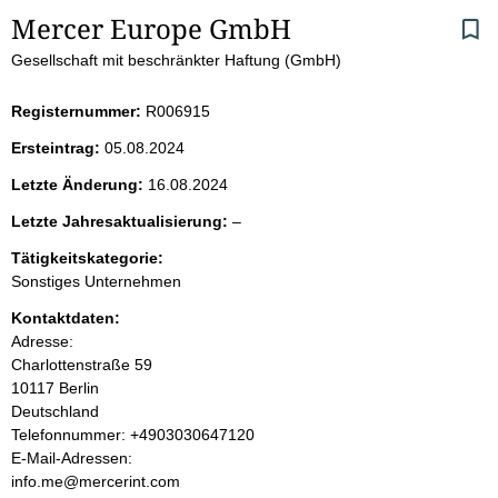
S
Mercer Europe GmbH
Gesellschaft mit beschränkter Haftung (GmbH)
e
i
Registernummer:
R006915
Ersteintrag:
05.08.2024
t
Letzte Änderung:
16.08.2024
e
l
Letzte Jahresaktualisierung:
–
e
n
Tätigkeitskategorie:
e
Sonstiges Unternehmen
r
i
Kontaktdaten:
Adresse:
n
Charlottenstraße
59
10117
Berlin
h
Deutschland
K
Telefonnummer: +4903030647120
a
o
E-Mail-Adressen:
n
info.me@mercerint.com
l