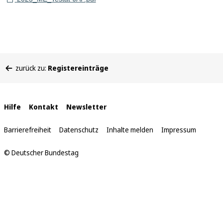
Sie
zurück zu:
Registereinträge
befinden
sich
hier:
Interne
Hilfe
Kontakt
Newsletter
Links
Barrierefreiheit
Datenschutz
Inhalte melden
Impressum
© Deutscher Bundestag