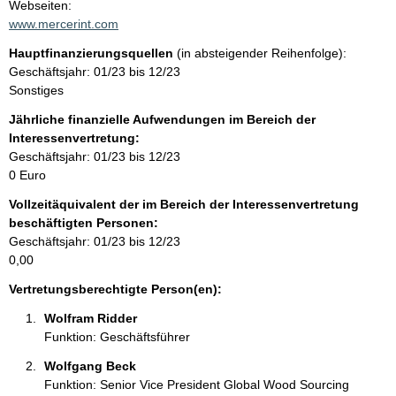
t
Webseiten:
a
www.mercerint.com
t
k
Hauptfinanzierungsquellen
(in absteigender Reihenfolge):
t
Geschäftsjahr: 01/23 bis 12/23
i
Sonstiges
n
f
Jährliche finanzielle Aufwendungen im Bereich der
o
Interessenvertretung:
r
Geschäftsjahr: 01/23 bis 12/23
m
0 Euro
a
Vollzeitäquivalent der im Bereich der Interessenvertretung
t
beschäftigten Personen:
i
Geschäftsjahr: 01/23 bis 12/23
o
0,00
n
e
Vertretungsberechtigte Person(en):
n
Wolfram Ridder 
:
Funktion: Geschäftsführer
Wolfgang Beck 
Funktion: Senior Vice President Global Wood Sourcing