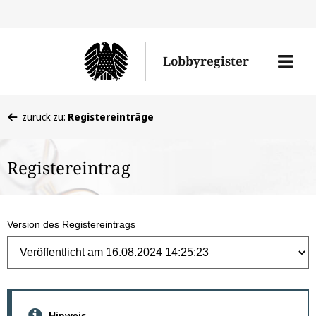
Direk
zum
Men
Lobbyregister
Inhal
öffne
Sie
zurück zu:
Registereinträge
befinden
sich
Registereintrag
hier:
Version des Registereintrags
Hinweis