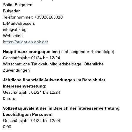
l
Sofia, Bulgarien
Bulgarien
t
K
Telefonnummer: +35928163010
o
E-Mail-Adressen:
n
info@ahk.bg
t
Webseiten:
a
https://bulgarien.ahk.de/
k
Hauptfinanzierungsquellen
(in absteigender Reihenfolge):
t
Geschäftsjahr: 01/24 bis 12/24
i
Wirtschaftliche Tätigkeit, Mitgliedsbeiträge, Öffentliche
n
Zuwendungen
f
o
Jährliche finanzielle Aufwendungen im Bereich der
r
Interessenvertretung:
m
Geschäftsjahr: 01/24 bis 12/24
a
0 Euro
t
Vollzeitäquivalent der im Bereich der Interessenvertretung
i
beschäftigten Personen:
o
Geschäftsjahr: 01/24 bis 12/24
n
0,00
e