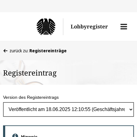
Direk
zum
Men
Lobbyregister
Inhal
öffne
Sie
zurück zu:
Registereinträge
befinden
sich
Registereintrag
hier:
Version des Registereintrags
Hinweis