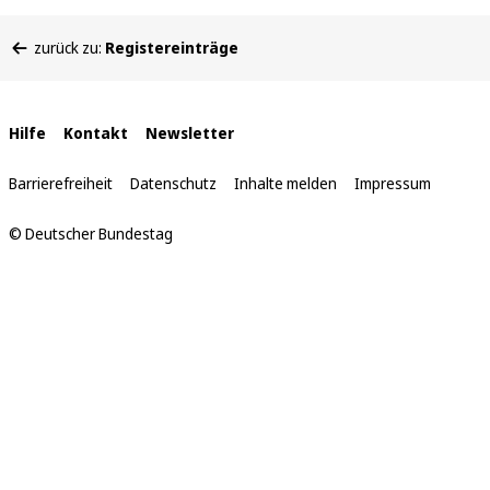
Sie
zurück zu:
Registereinträge
befinden
sich
hier:
Interne
Hilfe
Kontakt
Newsletter
Links
Barrierefreiheit
Datenschutz
Inhalte melden
Impressum
© Deutscher Bundestag