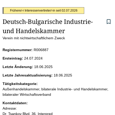
S
Frühere/-r Interessenvertreter/-in seit
02.07.2026
Deutsch-Bulgarische Industrie- 
e
und Handelskammer
i
Verein mit nichtwirtschaftlichem Zweck
t
Registernummer:
R006887
e
Ersteintrag:
24.07.2024
n
Letzte Änderung:
18.06.2025
i
Letzte Jahresaktualisierung:
18.06.2025
Tätigkeitskategorie:
n
Außenhandelskammer, bilaterale Industrie- und Handelskammer,
bilateraler Wirtschaftsverband
h
Kontaktdaten:
a
Adresse:
Dr. Tsankov Blvd. 36, Interpred