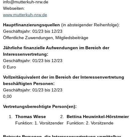
n
info@mutterkuh-nrw.de
t
Webseiten:
t
a
www.mutterkuh-nrw.de
k
Hauptfinanzierungsquellen
(in absteigender Reihenfolge):
t
Geschäftsjahr: 01/23 bis 12/23
i
Öffentliche Zuwendungen, Mitgliedsbeiträge
n
f
Jährliche finanzielle Aufwendungen im Bereich der
o
Interessenvertretung:
r
Geschäftsjahr: 01/23 bis 12/23
m
0 Euro
a
Vollzeitäquivalent der im Bereich der Interessenvertretung
t
beschäftigten Personen:
i
Geschäftsjahr: 01/23 bis 12/23
o
0,00
n
e
Vertretungsberechtigte Person(en):
n
Thomas Wiese 
Bettina Heuwinkel-Hörstmeier 
:
Funktion: 1. Vorsitzender
Funktion: 2. Vorsitzende
Betraute Personen, die Interessenvertretung unmittelbar