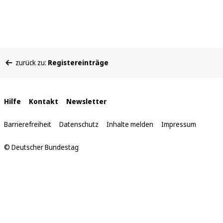
Sie
zurück zu:
Registereinträge
befinden
sich
hier:
Interne
Hilfe
Kontakt
Newsletter
Links
Barrierefreiheit
Datenschutz
Inhalte melden
Impressum
© Deutscher Bundestag