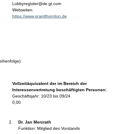
n
Lobbyregister@de.gt.com
t
Webseiten:
a
https://www.grantthornton.de
k
t
i
n
f
o
r
eihenfolge):
m
a
t
Vollzeitäquivalent der im Bereich der
i
Interessenvertretung beschäftigten Personen:
o
Geschäftsjahr: 10/23 bis 09/24
n
0,00
e
n
:
Dr. Jan Merzrath 
Funktion: Mitglied des Vorstands