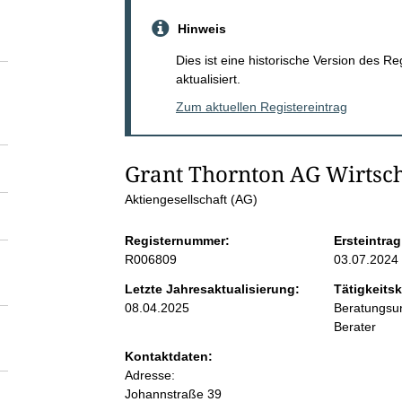
S
Hinweis
e
Dies ist eine historische Version des R
aktualisiert.
i
Zum aktuellen Registereintrag
t
Grant Thornton AG Wirtsch
e
Aktiengesellschaft (AG)
n
Registernummer:
Ersteintrag
R006809
03.07.2024
i
Letzte Jahresaktualisierung:
Tätigkeitsk
08.04.2025
Beratungsun
n
Berater
Kontaktdaten:
h
Adresse:
Johannstraße
39