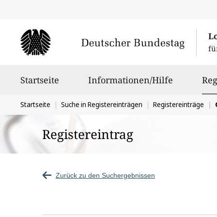
L
fü
Hauptnavigation
Startseite
Informationen/Hilfe
Reg
Sie
Startseite
Suche in Registereinträgen
Registereinträge
befinden
Registereintrag
sich
hier:
Zurück zu den Suchergebnissen