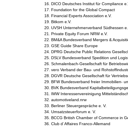
DICO Deutsches Institut für Compliance e.
Foundation for the Global Compact
Financial Experts Association e.V.
Bitkom e.V.
UVSH Unternehmerverband Südhessen e.
Private Equity Forum NRW e.V.
BM&A Bundesverband Mergers & Acquisiti
GSE Guide Share Europe
DPRG Deutsche Public Relations Gesellsch
DSLV Bundesverband Spedition und Logist
Schmalenbach-Gesellschaft für Betriebswir
vero Verband der Bau- und Rohstoffindustr
DGVR Deutsche Gesellschaft für Vertriebsr
BFW Bundesverband freier Immobilien- u
BVK Bundesverband Kapitalbeteiligungsges
IMW Interessenvereinigung Mittelständisch
automotiveland.nrw
Berliner Steuergespräche e. V.
Umsatzsteuerforum e. V.
BCCG British Chamber of Commerce in 
Club d´Affaires Franco-Allemand