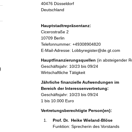
a
40476
Düsseldorf
Deutschland
l
Hauptstadtrepräsentanz:
t
A
Cicerostraße
2
d
10709
Berlin
r
K
Telefonnummer: +49308904820
e
o
E-Mail-Adresse: Lobbyregister@de.gt.com
s
n
Hauptfinanzierungsquellen
(in absteigender R
s
t
Geschäftsjahr: 10/23 bis 09/24
e
a
)
Wirtschaftliche Tätigkeit
k
t
Jährliche finanzielle Aufwendungen im
i
Bereich der Interessenvertretung:
n
Geschäftsjahr: 10/23 bis 09/24
f
1 bis 10.000 Euro
o
Vertretungsberechtigte Person(en):
r
m
Prof. Dr.  Heike Wieland-Blöse 
a
Funktion: Sprecherin des Vorstands
t