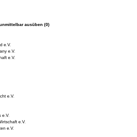
 unmittelbar ausüben (0)
d e.V.
ny e.V.
aft e.V.
cht e.V.
 e.V.
rtschaft e.V.
en e.V.