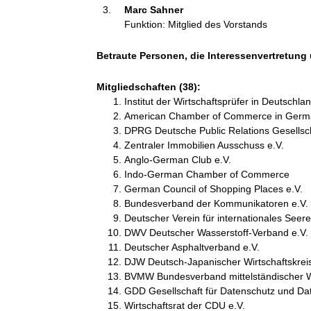
Marc Sahner 
i
Funktion: Mitglied des Vorstands
o
n
e
Betraute Personen, die Interessenvertretung
n
:
Mitgliedschaften (38):
Institut der Wirtschaftsprüfer in Deutschlan
American Chamber of Commerce in Germa
DPRG Deutsche Public Relations Gesellsch
Zentraler Immobilien Ausschuss e.V.
Anglo-German Club e.V.
Indo-German Chamber of Commerce
German Council of Shopping Places e.V.
Bundesverband der Kommunikatoren e.V.
Deutscher Verein für internationales Seere
DWV Deutscher Wasserstoff-Verband e.V.
Deutscher Asphaltverband e.V.
DJW Deutsch-Japanischer Wirtschaftskreis
BVMW Bundesverband mittelständischer Wi
GDD Gesellschaft für Datenschutz und Dat
Wirtschaftsrat der CDU e.V.