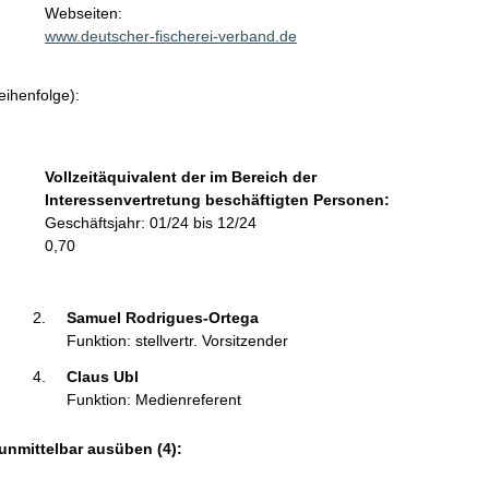
t
Webseiten:
a
www.deutscher-fischerei-verband.de
k
t
eihenfolge):
i
n
f
o
Vollzeitäquivalent der im Bereich der
r
Interessenvertretung beschäftigten Personen:
m
Geschäftsjahr: 01/24 bis 12/24
a
0,70
t
i
o
Samuel Rodrigues-Ortega 
n
Funktion: stellvertr. Vorsitzender
e
Claus Ubl 
n
Funktion: Medienreferent
:
unmittelbar ausüben (4):