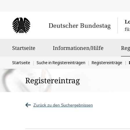
L
fü
Hauptnavigation
Startseite
Informationen/Hilfe
Reg
Sie
Startseite
Suche in Registereinträgen
Registereinträge
befinden
Registereintrag
sich
hier:
Zurück zu den Suchergebnissen