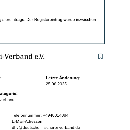
egistereintrags. Der Registereintrag wurde inzwischen
-Verband e.V.
:
Letzte Änderung:
25.06.2025
ategorie:
rverband
K
Telefonnummer: +4940314884
o
E-Mail-Adressen:
n
dhv@deutscher-fischerei-verband.de