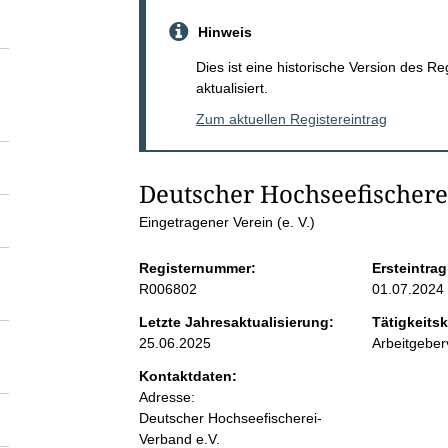
S
Hinweis
e
Dies ist eine historische Version des R
aktualisiert.
i
Zum aktuellen Registereintrag
t
Deutscher Hochseefischerei
e
Eingetragener Verein (e. V.)
n
Registernummer:
Ersteintrag
R006802
01.07.2024
i
Letzte Jahresaktualisierung:
Tätigkeitsk
25.06.2025
Arbeitgebe
n
Kontaktdaten:
Adresse:
h
Deutscher Hochseefischerei-
Verband e.V.