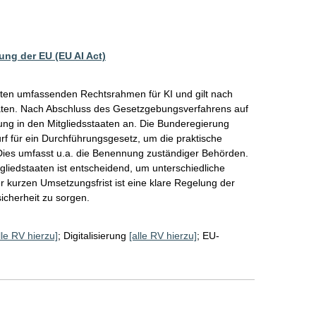
ung der EU (EU AI Act)
sten umfassenden Rechtsrahmen für KI und gilt nach 
taaten. Nach Abschluss des Gesetzgebungsverfahrens auf 
ng in den Mitgliedsstaaten an. Die Bunderegierung 
rf für ein Durchführungsgesetz, um die praktische 
es umfasst u.a. die Benennung zuständiger Behörden. 
gliedstaaten ist entscheidend, um unterschiedliche 
 kurzen Umsetzungsfrist ist eine klare Regelung der 
icherheit zu sorgen.  
lle RV hierzu]
;
Digitalisierung
[alle RV hierzu]
;
EU-