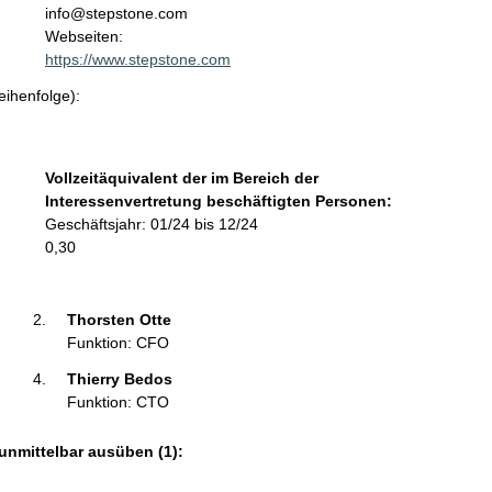
t
info@stepstone.com
a
Webseiten:
k
https://www.stepstone.com
t
eihenfolge):
i
n
f
o
Vollzeitäquivalent der im Bereich der
r
Interessenvertretung beschäftigten Personen:
m
Geschäftsjahr: 01/24 bis 12/24
a
0,30
t
i
o
Thorsten Otte 
n
Funktion: CFO
e
Thierry Bedos 
n
Funktion: CTO
:
unmittelbar ausüben (1):