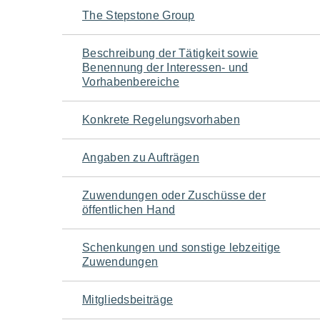
Navigation
The Stepstone Group
für
Beschreibung der Tätigkeit sowie
Benennung der Interessen- und
den
Vorhabenbereiche
Seiteninhalt
Konkrete Regelungsvorhaben
Angaben zu Aufträgen
Zuwendungen oder Zuschüsse der
öffentlichen Hand
Schenkungen und sonstige lebzeitige
Zuwendungen
Mitgliedsbeiträge