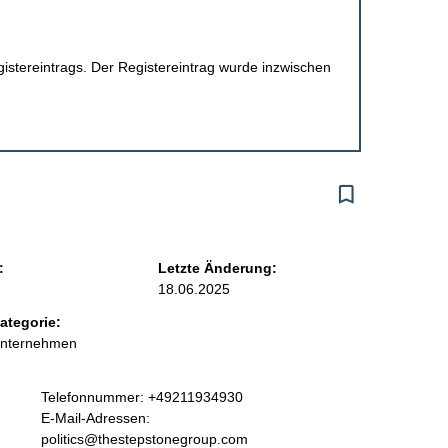
egistereintrags. Der Registereintrag wurde inzwischen
:
Letzte Änderung:
18.06.2025
ategorie:
Unternehmen
K
Telefonnummer: +49211934930
o
E-Mail-Adressen:
n
politics@thestepstonegroup.com