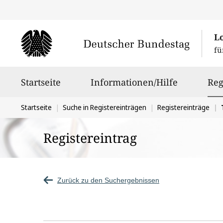
L
fü
Hauptnavigation
Startseite
Informationen/Hilfe
Reg
Sie
Startseite
Suche in Registereinträgen
Registereinträge
befinden
Registereintrag
sich
hier:
Zurück zu den Suchergebnissen