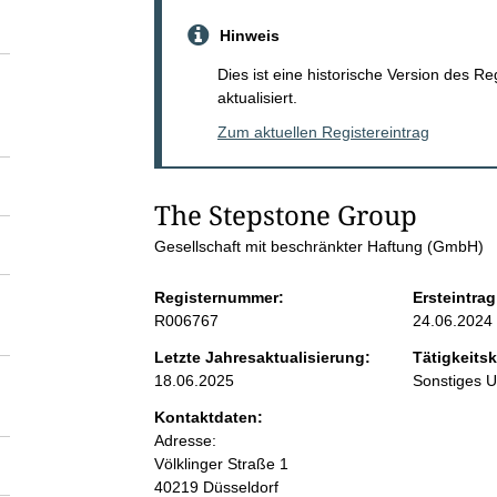
S
Hinweis
e
Dies ist eine historische Version des R
aktualisiert.
i
Zum aktuellen Registereintrag
t
The Stepstone Group
e
Gesellschaft mit beschränkter Haftung (GmbH)
n
Registernummer:
Ersteintrag
R006767
24.06.2024
i
Letzte Jahresaktualisierung:
Tätigkeitsk
18.06.2025
Sonstiges 
n
Kontaktdaten:
Adresse:
h
Völklinger Straße
1
40219
Düsseldorf