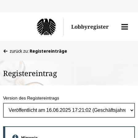
Direk
zum
Men
Lobbyregister
Inhal
öffne
Sie
zurück zu:
Registereinträge
befinden
sich
Registereintrag
hier:
Version des Registereintrags
Hinweis