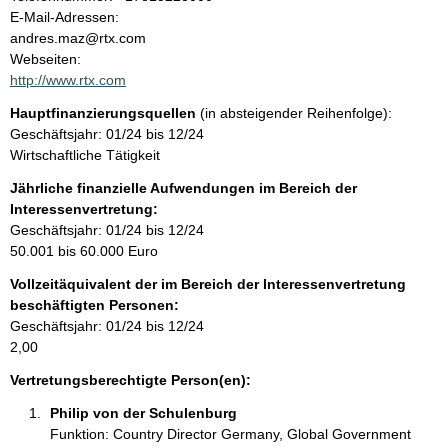
a
o
E-Mail-Adressen:
n
andres.maz@rtx.com
l
t
Webseiten:
a
http://www.rtx.com
t
k
Hauptfinanzierungsquellen
(in absteigender Reihenfolge):
t
Geschäftsjahr: 01/24 bis 12/24
i
Wirtschaftliche Tätigkeit
n
f
Jährliche finanzielle Aufwendungen im Bereich der
o
Interessenvertretung:
r
Geschäftsjahr: 01/24 bis 12/24
m
50.001 bis 60.000 Euro
a
Vollzeitäquivalent der im Bereich der Interessenvertretung
t
beschäftigten Personen:
i
Geschäftsjahr: 01/24 bis 12/24
o
2,00
n
e
Vertretungsberechtigte Person(en):
n
Philip von der Schulenburg 
:
Funktion: Country Director Germany, Global Government