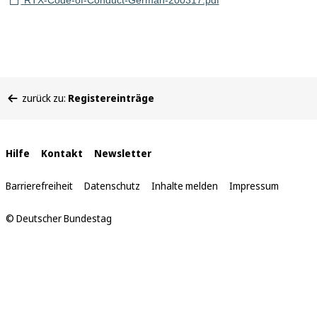
RTX-Code-of-Conduct-German-200317.pdf
Sie
zurück zu:
Registereinträge
befinden
sich
hier:
Interne
Hilfe
Kontakt
Newsletter
Links
Barrierefreiheit
Datenschutz
Inhalte melden
Impressum
© Deutscher Bundestag