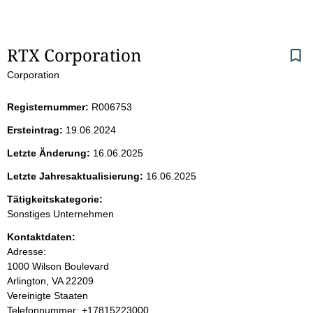
S
RTX Corporation
Corporation
e
i
Registernummer:
R006753
Ersteintrag:
19.06.2024
t
Letzte Änderung:
16.06.2025
e
Letzte Jahresaktualisierung:
16.06.2025
n
Tätigkeitskategorie:
Sonstiges Unternehmen
i
Kontaktdaten:
Adresse:
n
1000 Wilson Boulevard
Arlington, VA 22209
h
Vereinigte Staaten
K
Telefonnummer: +17815223000