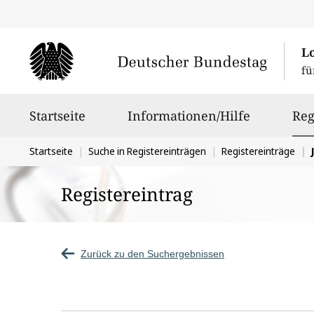
L
fü
Hauptnavigation
Startseite
Informationen/Hilfe
Reg
Sie
Startseite
Suche in Registereinträgen
Registereinträge
befinden
Registereintrag
sich
hier:
Zurück zu den Suchergebnissen