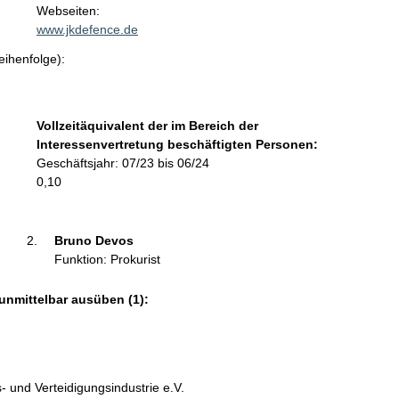
t
Webseiten:
a
www.jkdefence.de
k
eihenfolge):
t
i
n
f
Vollzeitäquivalent der im Bereich der
o
Interessenvertretung beschäftigten Personen:
r
Geschäftsjahr: 07/23 bis 06/24
m
0,10
a
t
i
Bruno Devos 
o
Funktion: Prokurist
n
e
unmittelbar ausüben (1):
n
:
 und Verteidigungsindustrie e.V.