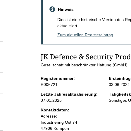
S
Hinweis
e
Dies ist eine historische Version des R
aktualisiert.
i
Zum aktuellen Registereintrag
t
JK Defence & Security Pr
e
Gesellschaft mit beschränkter Haftung (GmbH)
n
Registernummer:
Ersteintrag
R006721
03.06.2024
i
Letzte Jahresaktualisierung:
Tätigkeitsk
07.01.2025
Sonstiges 
n
Kontaktdaten:
Adresse:
h
Industriering Ost
74
47906
Kempen