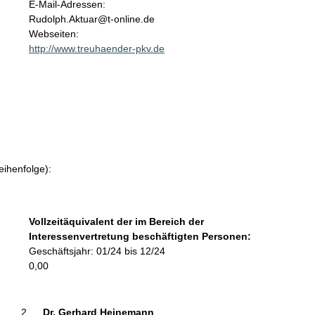
o
E-Mail-Adressen:
n
Rudolph.Aktuar@t-online.de
t
Webseiten:
a
http://www.treuhaender-pkv.de
k
t
i
n
f
o
r
m
eihenfolge):
a
t
i
Vollzeitäquivalent der im Bereich der
o
Interessenvertretung beschäftigten Personen:
n
Geschäftsjahr: 01/24 bis 12/24
e
0,00
n
:
Dr. Gerhard Heinemann 