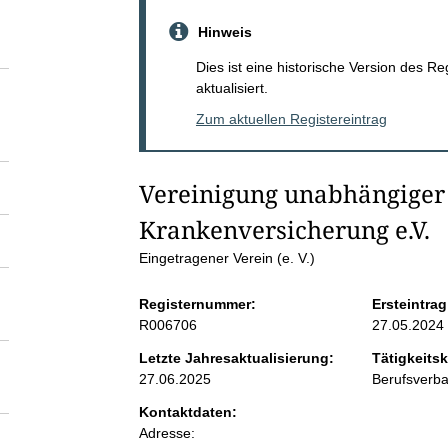
S
Hinweis
e
Dies ist eine historische Version des R
aktualisiert.
i
Zum aktuellen Registereintrag
t
Vereinigung unabhängiger 
e
Krankenversicherung e.V.
n
Eingetragener Verein (e. V.)
Registernummer:
Ersteintrag
i
R006706
27.05.2024
n
Letzte Jahresaktualisierung:
Tätigkeitsk
27.06.2025
Berufsverb
h
Kontaktdaten:
Adresse: