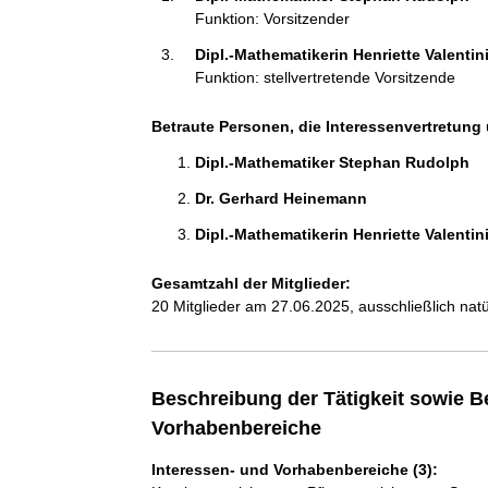
a
Funktion: Vorsitzender
t
Dipl.-Mathematikerin Henriette Valentini
i
Funktion: stellvertretende Vorsitzende
o
n
e
Betraute Personen, die Interessenvertretung 
n
Dipl.-Mathematiker Stephan Rudolph 
:
Dr. Gerhard Heinemann 
Dipl.-Mathematikerin Henriette Valentini
Gesamtzahl der Mitglieder:
20 Mitglieder am 27.06.2025, ausschließlich nat
Beschreibung der Tätigkeit sowie B
Vorhabenbereiche
Interessen- und Vorhabenbereiche (3):