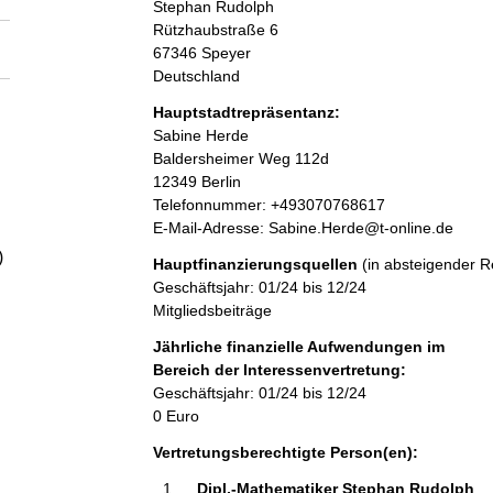
Stephan Rudolph
a
Rützhaubstraße
6
67346
Speyer
l
Deutschland
Hauptstadtrepräsentanz:
t
A
Sabine Herde
d
Baldersheimer Weg
112d
r
12349
Berlin
e
K
Telefonnummer: +493070768617
s
o
E-Mail-Adresse: Sabine.Herde@t-online.de
s
n
)
Hauptfinanzierungsquellen
(in absteigender R
e
t
Geschäftsjahr: 01/24 bis 12/24
a
Mitgliedsbeiträge
k
t
Jährliche finanzielle Aufwendungen im
i
Bereich der Interessenvertretung:
n
Geschäftsjahr: 01/24 bis 12/24
f
0 Euro
o
Vertretungsberechtigte Person(en):
r
m
Dipl.-Mathematiker Stephan Rudolph 