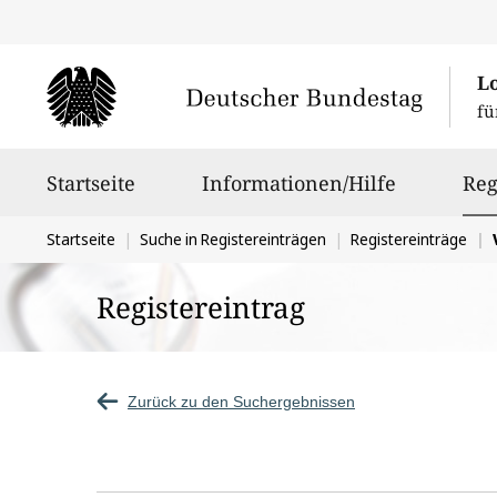
L
fü
Hauptnavigation
Startseite
Informationen/Hilfe
Reg
Sie
Startseite
Suche in Registereinträgen
Registereinträge
V
befinden
Registereintrag
sich
hier:
Zurück zu den Suchergebnissen