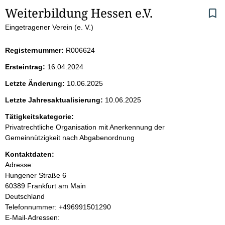
S
Weiterbildung Hessen e.V.
Eingetragener Verein (e. V.)
e
i
Registernummer:
R006624
Ersteintrag:
16.04.2024
t
Letzte Änderung:
10.06.2025
e
Letzte Jahresaktualisierung:
10.06.2025
n
Tätigkeitskategorie:
Privatrechtliche Organisation mit Anerkennung der
i
Gemeinnützigkeit nach Abgabenordnung
Kontaktdaten:
n
Adresse:
Hungener Straße
6
h
60389
Frankfurt am Main
Deutschland
a
K
Telefonnummer: +496991501290
o
E-Mail-Adressen:
l