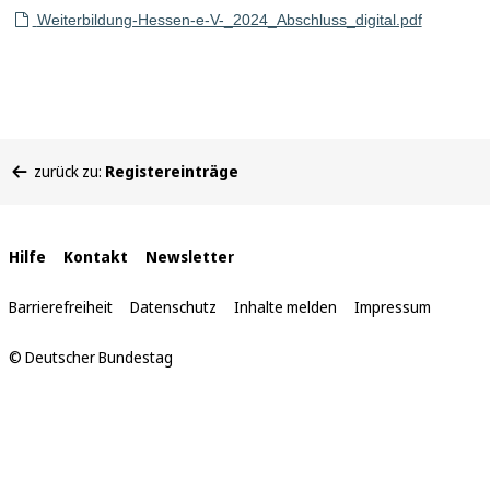
Weiterbildung-Hessen-e-V-_2024_Abschluss_digital.pdf
Sie
zurück zu:
Registereinträge
befinden
sich
hier:
Interne
Hilfe
Kontakt
Newsletter
Links
Barrierefreiheit
Datenschutz
Inhalte melden
Impressum
© Deutscher Bundestag