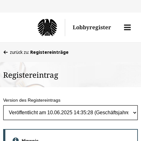
Direk
zum
Men
Lobbyregister
Inhal
öffne
Sie
zurück zu:
Registereinträge
befinden
sich
Registereintrag
hier:
Version des Registereintrags
Hinweis