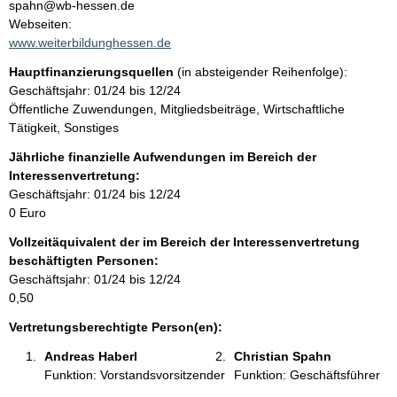
n
spahn@wb-hessen.de
t
Webseiten:
t
a
www.weiterbildunghessen.de
k
Hauptfinanzierungsquellen
(in absteigender Reihenfolge):
t
Geschäftsjahr: 01/24 bis 12/24
i
Öffentliche Zuwendungen, Mitgliedsbeiträge, Wirtschaftliche
n
Tätigkeit, Sonstiges
f
o
Jährliche finanzielle Aufwendungen im Bereich der
r
Interessenvertretung:
m
Geschäftsjahr: 01/24 bis 12/24
a
0 Euro
t
Vollzeitäquivalent der im Bereich der Interessenvertretung
i
beschäftigten Personen:
o
Geschäftsjahr: 01/24 bis 12/24
n
0,50
e
n
Vertretungsberechtigte Person(en):
:
Andreas Haberl 
Christian Spahn 
Funktion: Vorstandsvorsitzender
Funktion: Geschäftsführer