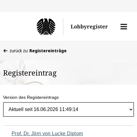
Direk
zum
Men
Lobbyregister
Inhal
öffne
Sie
zurück zu:
Registereinträge
befinden
sich
Registereintrag
hier:
Version des Registereintrags
Navigation
Prof. Dr. Jörn von Lucke Diplom