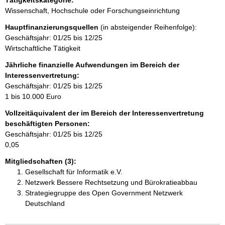
i
Tätigkeitskategorie:
Wissenschaft, Hochschule oder Forschungseinrichtung
n
Hauptfinanzierungsquellen
(in absteigender Reihenfolge):
Geschäftsjahr: 01/25 bis 12/25
h
Wirtschaftliche Tätigkeit
a
Jährliche finanzielle Aufwendungen im Bereich der
Interessenvertretung:
l
Geschäftsjahr: 01/25 bis 12/25
1 bis 10.000 Euro
t
Vollzeitäquivalent der im Bereich der Interessenvertretung
beschäftigten Personen:
Geschäftsjahr: 01/25 bis 12/25
0,05
Mitgliedschaften (3):
Gesellschaft für Informatik e.V.
Netzwerk Bessere Rechtsetzung und Bürokratieabbau
Strategiegruppe des Open Government Netzwerk
Deutschland