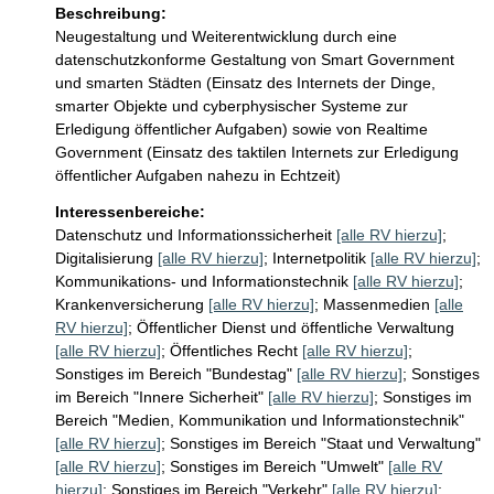
Beschreibung:
Neugestaltung und Weiterentwicklung durch eine 
datenschutzkonforme Gestaltung von Smart Government 
und smarten Städten (Einsatz des Internets der Dinge, 
smarter Objekte und cyberphysischer Systeme zur 
Erledigung öffentlicher Aufgaben) sowie von Realtime 
Government (Einsatz des taktilen Internets zur Erledigung 
öffentlicher Aufgaben nahezu in Echtzeit) 
Interessenbereiche:
Datenschutz und Informationssicherheit
[alle RV hierzu]
;
Digitalisierung
[alle RV hierzu]
;
Internetpolitik
[alle RV hierzu]
;
Kommunikations- und Informationstechnik
[alle RV hierzu]
;
Krankenversicherung
[alle RV hierzu]
;
Massenmedien
[alle
RV hierzu]
;
Öffentlicher Dienst und öffentliche Verwaltung
[alle RV hierzu]
;
Öffentliches Recht
[alle RV hierzu]
;
Sonstiges im Bereich "Bundestag"
[alle RV hierzu]
;
Sonstiges
im Bereich "Innere Sicherheit"
[alle RV hierzu]
;
Sonstiges im
Bereich "Medien, Kommunikation und Informationstechnik"
[alle RV hierzu]
;
Sonstiges im Bereich "Staat und Verwaltung"
[alle RV hierzu]
;
Sonstiges im Bereich "Umwelt"
[alle RV
hierzu]
;
Sonstiges im Bereich "Verkehr"
[alle RV hierzu]
;