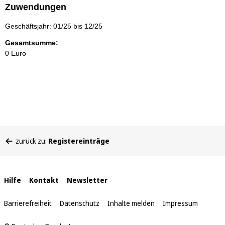
Zuwendungen
Geschäftsjahr: 01/25 bis 12/25
Gesamtsumme:
0 Euro
Sie
zurück zu:
Registereinträge
befinden
sich
hier:
Interne
Hilfe
Kontakt
Newsletter
Links
Barrierefreiheit
Datenschutz
Inhalte melden
Impressum