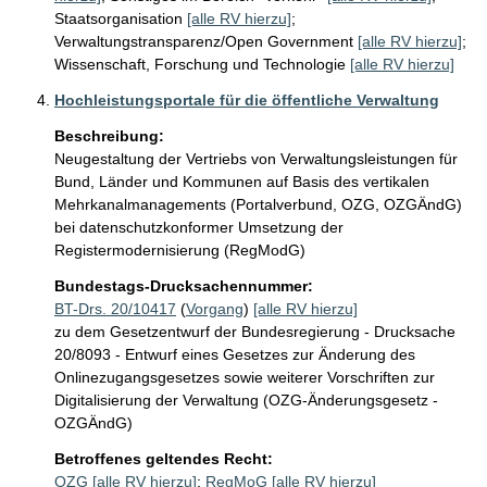
Staatsorganisation
[alle RV hierzu]
;
Verwaltungstransparenz/Open Government
[alle RV hierzu]
;
Wissenschaft, Forschung und Technologie
[alle RV hierzu]
Hochleistungsportale für die öffentliche Verwaltung
Beschreibung:
Neugestaltung der Vertriebs von Verwaltungsleistungen für 
Bund, Länder und Kommunen auf Basis des vertikalen 
Mehrkanalmanagements (Portalverbund, OZG, OZGÄndG) 
bei datenschutzkonformer Umsetzung der 
Bundestags-Drucksachennummer:
BT-Drs. 20/10417
(
Vorgang
)
[alle RV hierzu]
zu dem Gesetzentwurf der Bundesregierung - Drucksache
20/8093 - Entwurf eines Gesetzes zur Änderung des
Onlinezugangsgesetzes sowie weiterer Vorschriften zur
Digitalisierung der Verwaltung (OZG-Änderungsgesetz -
OZGÄndG)
Betroffenes geltendes Recht:
OZG
[alle RV hierzu]
;
RegMoG
[alle RV hierzu]