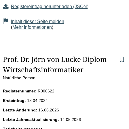
Registereintrag herunterladen (JSON)
Inhalt dieser Seite melden
(
Mehr Informationen
)
S
Prof. Dr. Jörn von Lucke Diplom 
Wirtschaftsinformatiker
e
Natürliche Person
i
Registernummer:
R006622
t
Ersteintrag:
13.04.2024
e
Letzte Änderung:
16.06.2026
n
Letzte Jahresaktualisierung:
14.05.2026