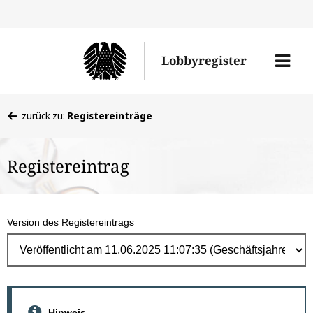
Direk
zum
Men
Lobbyregister
Inhal
öffne
Sie
zurück zu:
Registereinträge
befinden
sich
Registereintrag
hier:
Version des Registereintrags
Hinweis