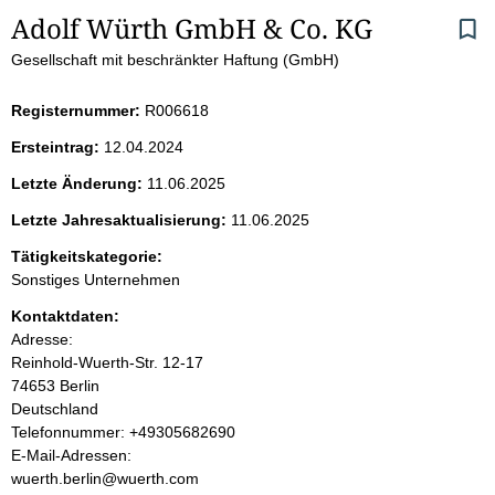
S
Adolf Würth GmbH & Co. KG
Gesellschaft mit beschränkter Haftung (GmbH)
e
i
Registernummer:
R006618
Ersteintrag:
12.04.2024
t
Letzte Änderung:
11.06.2025
e
Letzte Jahresaktualisierung:
11.06.2025
n
Tätigkeitskategorie:
Sonstiges Unternehmen
i
Kontaktdaten:
Adresse:
n
Reinhold-Wuerth-Str.
12-17
74653
Berlin
h
Deutschland
K
Telefonnummer: +49305682690
a
o
E-Mail-Adressen:
n
wuerth.berlin@wuerth.com
l