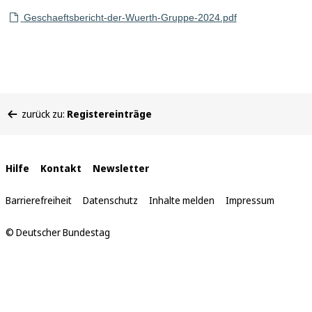
Geschaeftsbericht-der-Wuerth-Gruppe-2024.pdf
Sie
zurück zu:
Registereinträge
befinden
sich
hier:
Interne
Hilfe
Kontakt
Newsletter
Links
Barrierefreiheit
Datenschutz
Inhalte melden
Impressum
© Deutscher Bundestag