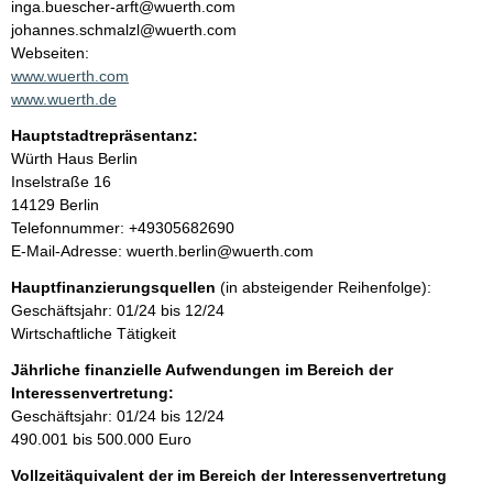
t
inga.buescher-arft@wuerth.com
a
johannes.schmalzl@wuerth.com
t
k
Webseiten:
t
www.wuerth.com
i
www.wuerth.de
n
Hauptstadtrepräsentanz:
f
A
Würth Haus Berlin
o
d
Inselstraße
16
r
r
14129
Berlin
m
e
K
Telefonnummer: +49305682690
a
s
o
E-Mail-Adresse: wuerth.berlin@wuerth.com
t
s
n
i
Hauptfinanzierungsquellen
(in absteigender Reihenfolge):
e
t
o
Geschäftsjahr: 01/24 bis 12/24
a
n
Wirtschaftliche Tätigkeit
k
e
t
Jährliche finanzielle Aufwendungen im Bereich der
n
i
Interessenvertretung:
:
n
Geschäftsjahr: 01/24 bis 12/24
f
490.001 bis 500.000 Euro
o
Vollzeitäquivalent der im Bereich der Interessenvertretung
r