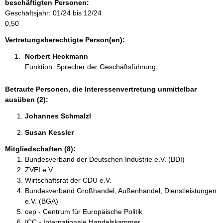
beschäftigten Personen:
m
Geschäftsjahr: 01/24 bis 12/24
a
0,50
t
i
Vertretungsberechtigte Person(en):
o
Norbert Heckmann 
n
Funktion: Sprecher der Geschäftsführung
e
n
:
Betraute Personen, die Interessenvertretung unmittelbar
ausüben (2):
Johannes Schmalzl 
Susan Kessler 
Mitgliedschaften (8):
Bundesverband der Deutschen Industrie e.V. (BDI)
ZVEI e.V.
Wirtschaftsrat der CDU e.V.
Bundesverband Großhandel, Außenhandel, Dienstleistungen
e.V. (BGA)
cep - Centrum für Europäische Politik
ICC - Internationale Handelskammer