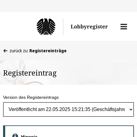
Direk
zum
Men
Lobbyregister
Inhal
öffne
Sie
zurück zu:
Registereinträge
befinden
sich
Registereintrag
hier:
Version des Registereintrags
Hinweis