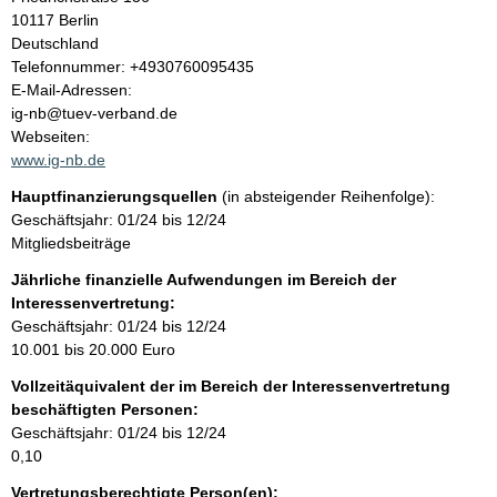
t
10117
Berlin
Deutschland
K
Telefonnummer: +4930760095435
o
E-Mail-Adressen:
n
ig-nb@tuev-verband.de
t
Webseiten:
a
www.ig-nb.de
k
Hauptfinanzierungsquellen
(in absteigender Reihenfolge):
t
Geschäftsjahr: 01/24 bis 12/24
i
Mitgliedsbeiträge
n
f
Jährliche finanzielle Aufwendungen im Bereich der
o
Interessenvertretung:
r
Geschäftsjahr: 01/24 bis 12/24
m
10.001 bis 20.000 Euro
a
Vollzeitäquivalent der im Bereich der Interessenvertretung
t
beschäftigten Personen:
i
Geschäftsjahr: 01/24 bis 12/24
o
0,10
n
e
Vertretungsberechtigte Person(en):