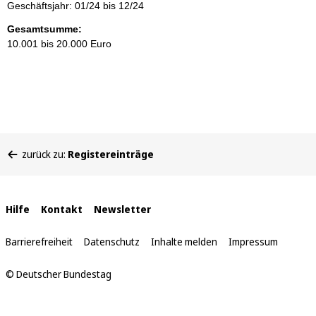
Geschäftsjahr: 01/24 bis 12/24
Gesamtsumme:
10.001 bis 20.000 Euro
Sie
zurück zu:
Registereinträge
befinden
sich
hier:
Interne
Hilfe
Kontakt
Newsletter
Links
Barrierefreiheit
Datenschutz
Inhalte melden
Impressum
© Deutscher Bundestag