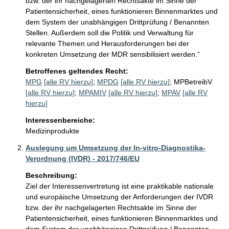
bzw. der ihr nachgelagerten Rechtsakte im Sinne der 
Patientensicherheit, eines funktionieren Binnenmarktes und 
dem System der unabhängigen Drittprüfung / Benannten 
Stellen. Außerdem soll die Politik und Verwaltung für 
relevante Themen und Herausforderungen bei der 
konkreten Umsetzung der MDR sensibilisiert werden.“
Betroffenes geltendes Recht:
MPG
[alle RV hierzu]
;
MPDG
[alle RV hierzu]
;
MPBetreibV
[alle RV hierzu]
;
MPAMIV
[alle RV hierzu]
;
MPAV
[alle RV
hierzu]
Interessenbereiche:
Medizinprodukte
Auslegung um Umsetzung der In-vitro-Diagnostika-
Verordnung (IVDR) - 2017/746/EU
Beschreibung:
Ziel der Interessenvertretung ist eine praktikable nationale 
und europäische Umsetzung der Anforderungen der IVDR 
bzw. der ihr nachgelagerten Rechtsakte im Sinne der 
Patientensicherheit, eines funktionieren Binnenmarktes und 