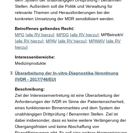
dem System der unabhängigen Drittprüfung / Benannten 
Stellen. Außerdem soll die Politik und Verwaltung für 
relevante Themen und Herausforderungen bei der 
konkreten Umsetzung der MDR sensibilisiert werden.
Betroffenes geltendes Recht:
MPG
[alle RV hierzu]
;
MPDG
[alle RV hierzu]
;
MPBetreibV
[alle RV hierzu]
;
MPAV
[alle RV hierzu]
;
MPAMIV
[alle RV
hierzu]
Interessenbereiche:
Medizinprodukte
Überarbeitung der In-vitro-Diagnostika-Verordnung
(IVDR - 2017/746/EU)
Beschreibung:
Ziel der Interessenvertretung ist eine Überarbeitung der 
Anforderungen der IVDR im Sinne der Patientensicherheit, 
eines funktionieren Binnenmarktes und dem System der 
unabhängigen Drittprüfung / Benannten Stellen. Ziel ist 
dabei insbesonder, dass es keine weitere Verlängerung der 
Übergangsfristen und keine Abschaffung von 
Rezertifizierungen gibt. Es soll eine weitere Harmonisierung 