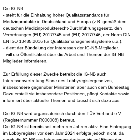
Die IG-NB:

- steht für die Einhaltung hoher Qualitätsstandards für 
Medizinprodukte in Deutschland und Europa (z.B. gemäß dem 
deutschen Medizinprodukterecht-Durchführungsgesetz, den 
Verordnungen (EU) 2017/745 und (EU) 2017/746, der Norm DIN 
EN ISO 13485:2016 für Qualitätsmanagementsysteme u.a.).

- dient der Bündelung der Interessen der IG-NB-Mitglieder.

- will die Öffentlichkeit über die Arbeit und Themen der IG-NB-
Mitglieder informieren.

Zur Erfüllung dieser Zwecke betreibt die IG-NB auch 
Interessenvertretung Sinne des Lobbyregistergesetzes, 
insbesondere gegenüber Ministerien aber auch dem Bundestag. 
Dazu erstellt sie insbesondere Positionen, pflegt Kontakte sowie 
informiert über aktuelle Themen und tauscht sich dazu aus. 

Die IG-NB wird organisatorisch durch den TÜV-Verband e.V. 
(Registernummer R000008) betreut.

Die IG-NB ist bereits seit mehreren Jahren aktiv. Eine Eintragung 
im Lobbyregister vor dem Jahr 2024 erfolgte jedoch nicht, da 
durch die IG-NB nur Interessenvertretung bis auf Ebene der 