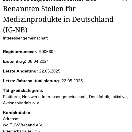
Benannten Stellen für 
e
Medizinprodukte in Deutschland 
i
(IG-NB)
t
Interessengemeinschaft
e
Registernummer:
R006602
n
Ersteintrag:
08.04.2024
i
Letzte Änderung:
22.05.2025
Letzte Jahresaktualisierung:
22.05.2025
n
Tätigkeitskategorie:
h
Plattform, Netzwerk, Interessengemeinschaft, Denkfabrik, Initiative,
Aktionsbündnis o. ä.
a
Kontaktdaten:
l
Adresse:
c/o TÜV-Verband e.V.
Friedrichstraße
136