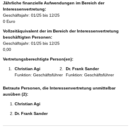
o
Jährliche finanzielle Aufwendungen im Bereich der
r
Interessenvertretung:
m
Geschäftsjahr: 01/25 bis 12/25
a
0 Euro
t
Vollzeitäquivalent der im Bereich der Interessenvertretung
i
beschäftigten Personen:
o
Geschäftsjahr: 01/25 bis 12/25
n
0,00
e
n
Vertretungsberechtigte Person(en):
:
Christian Agi 
Dr. Frank Sander 
Funktion: Geschäftsführer
Funktion: Geschäftsführer
Betraute Personen, die Interessenvertretung unmittelbar
ausüben (2):
Christian Agi 
Dr. Frank Sander 