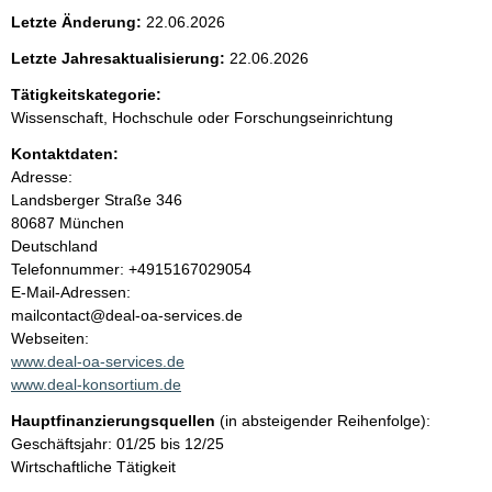
e
Letzte Änderung:
22.06.2026
n
Letzte Jahresaktualisierung:
22.06.2026
i
Tätigkeitskategorie:
Wissenschaft, Hochschule oder Forschungseinrichtung
n
Kontaktdaten:
Adresse:
h
Landsberger Straße
346
80687
München
a
Deutschland
K
Telefonnummer: +4915167029054
l
o
E-Mail-Adressen:
n
mailcontact@deal-oa-services.de
t
t
Webseiten:
a
www.deal-oa-services.de
k
www.deal-konsortium.de
t
Hauptfinanzierungsquellen
(in absteigender Reihenfolge):
i
Geschäftsjahr: 01/25 bis 12/25
n
Wirtschaftliche Tätigkeit
f