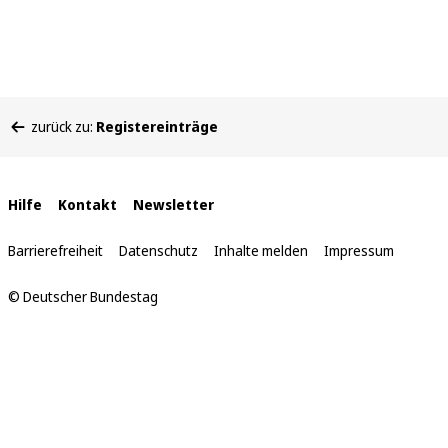
Sie
zurück zu:
Registereinträge
befinden
sich
hier:
Interne
Hilfe
Kontakt
Newsletter
Links
Barrierefreiheit
Datenschutz
Inhalte melden
Impressum
© Deutscher Bundestag