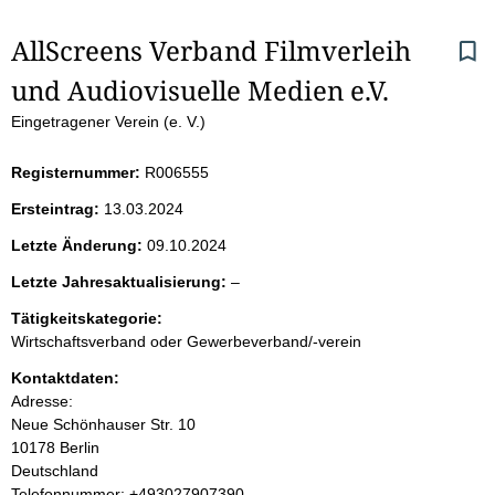
S
AllScreens Verband Filmverleih 
und Audiovisuelle Medien e.V.
e
Eingetragener Verein (e. V.)
i
Registernummer:
R006555
t
Ersteintrag:
13.03.2024
e
Letzte Änderung:
09.10.2024
n
l
Letzte Jahresaktualisierung:
–
e
i
Tätigkeitskategorie:
e
Wirtschaftsverband oder Gewerbeverband/-verein
r
n
Kontaktdaten:
Adresse:
h
Neue Schönhauser Str.
10
10178
Berlin
a
Deutschland
K
Telefonnummer: +493027907390