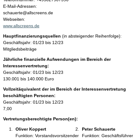
l
o
E-Mail-Adressen:
n
schauerte@allscreens.de
t
t
Webseiten:
a
www.allscreens.de
k
Hauptfinanzierungsquellen
(in absteigender Reihenfolge):
t
Geschäftsjahr: 01/23 bis 12/23
i
Mitgliedsbeiträge
n
f
Jährliche finanzielle Aufwendungen im Bereich der
o
Interessenvertretung:
r
Geschäftsjahr: 01/23 bis 12/23
m
130.001 bis 140.000 Euro
a
Vollzeitäquivalent der im Bereich der Interessenvertretung
t
beschäftigten Personen:
i
Geschäftsjahr: 01/23 bis 12/23
o
7,00
n
e
Vertretungsberechtigte Person(en):
n
Oliver Koppert  
Peter Schauerte 
:
Funktion: Vorstandsvorsitzender
Funktion: Geschäftsführer