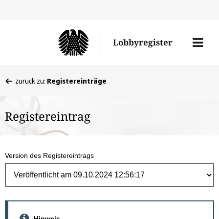
Direk
zum
Men
Lobbyregister
Inhal
öffne
Sie
zurück zu:
Registereinträge
befinden
sich
Registereintrag
hier:
Version des Registereintrags
Hinweis