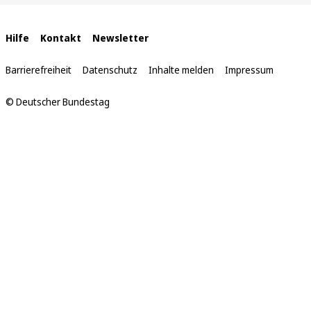
sich
hier:
Interne
Hilfe
Kontakt
Newsletter
Links
Barrierefreiheit
Datenschutz
Inhalte melden
Impressum
© Deutscher Bundestag