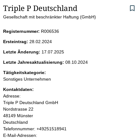
S
Triple P Deutschland
Gesellschaft mit beschränkter Haftung (GmbH)
e
i
Registernummer:
R006536
Ersteintrag:
28.02.2024
t
Letzte Änderung:
17.07.2025
e
Letzte Jahresaktualisierung:
08.10.2024
n
Tätigkeitskategorie:
Sonstiges Unternehmen
i
Kontaktdaten:
Adresse:
n
Triple P Deutschland GmbH
Nordstrasse
22
h
48149
Münster
Deutschland
a
K
Telefonnummer: +49251518941
o
E-Mail-Adressen:
l