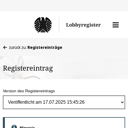
Direk
zum
Men
Lobbyregister
Inhal
öffne
Sie
zurück zu:
Registereinträge
befinden
sich
Registereintrag
hier:
Version des Registereintrags
Hinweis