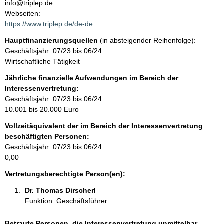
n
info@triplep.de
t
Webseiten:
t
a
https://www.triplep.de/de-de
k
Hauptfinanzierungsquellen
(in absteigender Reihenfolge):
t
Geschäftsjahr: 07/23 bis 06/24
i
Wirtschaftliche Tätigkeit
n
f
Jährliche finanzielle Aufwendungen im Bereich der
o
Interessenvertretung:
r
Geschäftsjahr: 07/23 bis 06/24
m
10.001 bis 20.000 Euro
a
Vollzeitäquivalent der im Bereich der Interessenvertretung
t
beschäftigten Personen:
i
Geschäftsjahr: 07/23 bis 06/24
o
0,00
n
e
Vertretungsberechtigte Person(en):
n
Dr. Thomas Dirscherl 
:
Funktion: Geschäftsführer
Betraute Personen, die Interessenvertretung unmittelbar