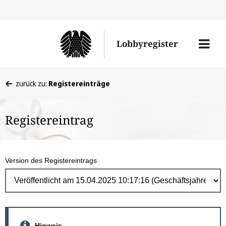
Direk
zum
Men
Lobbyregister
Inhal
öffne
Sie
zurück zu:
Registereinträge
befinden
sich
Registereintrag
hier:
Version des Registereintrags
Hinweis