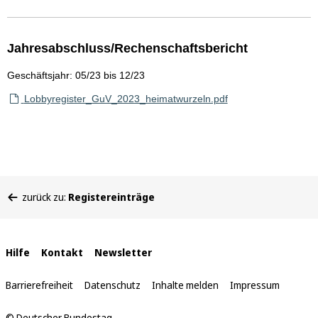
Jahresabschluss/Rechenschaftsbericht
Geschäftsjahr: 05/23 bis 12/23
Lobbyregister_GuV_2023_heimatwurzeln.pdf
Sie
zurück zu:
Registereinträge
befinden
sich
hier:
Interne
Hilfe
Kontakt
Newsletter
Links
Barrierefreiheit
Datenschutz
Inhalte melden
Impressum
© Deutscher Bundestag