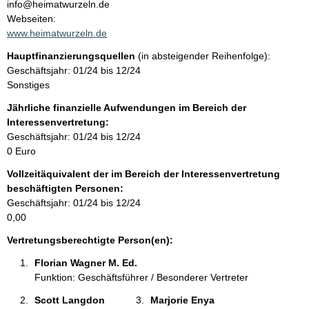
n
info@heimatwurzeln.de
t
Webseiten:
t
a
www.heimatwurzeln.de
k
Hauptfinanzierungsquellen
(in absteigender Reihenfolge):
t
Geschäftsjahr: 01/24 bis 12/24
i
Sonstiges
n
f
Jährliche finanzielle Aufwendungen im Bereich der
o
Interessenvertretung:
r
Geschäftsjahr: 01/24 bis 12/24
m
0 Euro
a
Vollzeitäquivalent der im Bereich der Interessenvertretung
t
beschäftigten Personen:
i
Geschäftsjahr: 01/24 bis 12/24
o
0,00
n
e
Vertretungsberechtigte Person(en):
n
Florian Wagner M. Ed. 
:
Funktion: Geschäftsführer / Besonderer Vertreter
Scott Langdon 
Marjorie Enya 