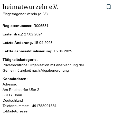
S
heimatwurzeln e.V.
Eingetragener Verein (e. V.)
e
i
Registernummer:
R006531
Ersteintrag:
27.02.2024
t
Letzte Änderung:
15.04.2025
e
Letzte Jahresaktualisierung:
15.04.2025
n
Tätigkeitskategorie:
Privatrechtliche Organisation mit Anerkennung der
i
Gemeinnützigkeit nach Abgabenordnung
Kontaktdaten:
n
Adresse:
Am Rheindorfer Ufer
2
h
53117
Bonn
Deutschland
a
K
Telefonnummer: +491788091381
o
E-Mail-Adressen:
l