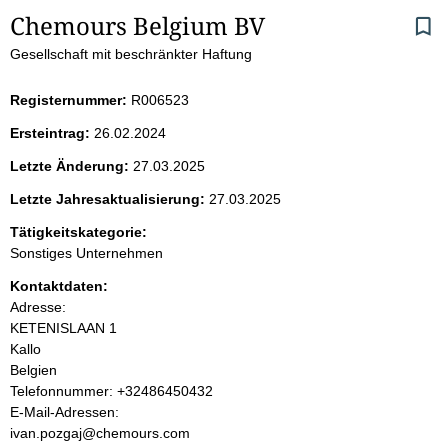
S
Chemours Belgium BV
Gesellschaft mit beschränkter Haftung
e
i
Registernummer:
R006523
Ersteintrag:
26.02.2024
t
Letzte Änderung:
27.03.2025
e
Letzte Jahresaktualisierung:
27.03.2025
n
Tätigkeitskategorie:
Sonstiges Unternehmen
i
Kontaktdaten:
Adresse:
n
KETENISLAAN 1
Kallo
h
Belgien
K
Telefonnummer: +32486450432
a
o
E-Mail-Adressen:
n
ivan.pozgaj@chemours.com
l