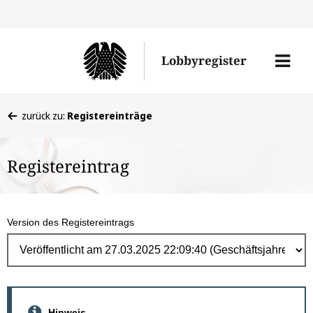
Direk
zum
Men
Lobbyregister
Inhal
öffne
Sie
zurück zu:
Registereinträge
befinden
sich
Registereintrag
hier:
Version des Registereintrags
Hinweis