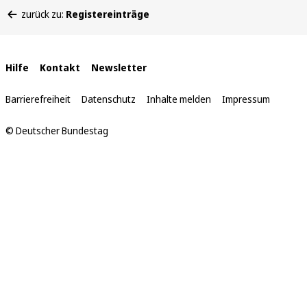
Sie
zurück zu:
Registereinträge
befinden
sich
hier:
Interne
Hilfe
Kontakt
Newsletter
Links
Barrierefreiheit
Datenschutz
Inhalte melden
Impressum
© Deutscher Bundestag