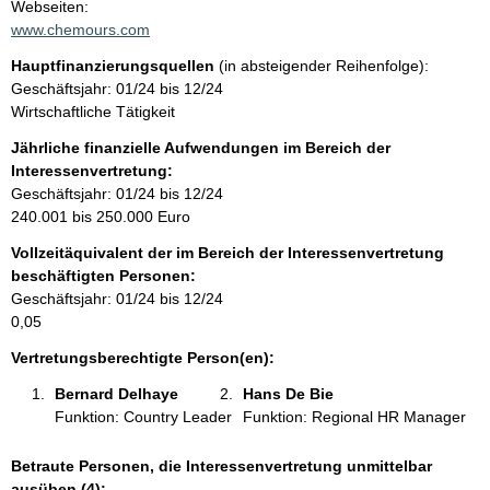
t
Webseiten:
a
www.chemours.com
t
k
Hauptfinanzierungsquellen
(in absteigender Reihenfolge):
t
Geschäftsjahr: 01/24 bis 12/24
i
Wirtschaftliche Tätigkeit
n
f
Jährliche finanzielle Aufwendungen im Bereich der
o
Interessenvertretung:
r
Geschäftsjahr: 01/24 bis 12/24
m
240.001 bis 250.000 Euro
a
Vollzeitäquivalent der im Bereich der Interessenvertretung
t
beschäftigten Personen:
i
Geschäftsjahr: 01/24 bis 12/24
o
0,05
n
e
Vertretungsberechtigte Person(en):
n
Bernard Delhaye 
Hans De Bie 
:
Funktion: Country Leader
Funktion: Regional HR Manager
Betraute Personen, die Interessenvertretung unmittelbar
ausüben (4):