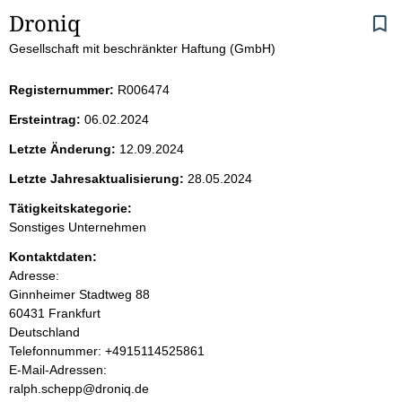
S
Droniq 
Gesellschaft mit beschränkter Haftung (GmbH)
e
i
Registernummer:
R006474
Ersteintrag:
06.02.2024
t
Letzte Änderung:
12.09.2024
e
Letzte Jahresaktualisierung:
28.05.2024
n
Tätigkeitskategorie:
Sonstiges Unternehmen
i
Kontaktdaten:
Adresse:
n
Ginnheimer Stadtweg
88
60431
Frankfurt
h
Deutschland
K
Telefonnummer: +4915114525861
a
o
E-Mail-Adressen:
n
ralph.schepp@droniq.de
l