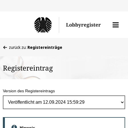
Direk
zum
Men
Lobbyregister
Inhal
öffne
Sie
zurück zu:
Registereinträge
befinden
sich
Registereintrag
hier:
Version des Registereintrags
Hinweis