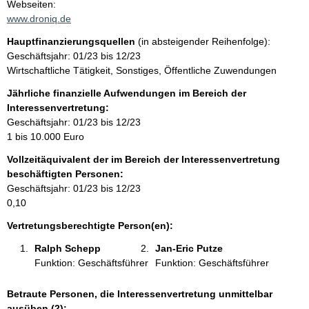
t
Webseiten:
a
www.droniq.de
t
k
Hauptfinanzierungsquellen
(in absteigender Reihenfolge):
t
Geschäftsjahr: 01/23 bis 12/23
i
Wirtschaftliche Tätigkeit, Sonstiges, Öffentliche Zuwendungen
n
f
Jährliche finanzielle Aufwendungen im Bereich der
o
Interessenvertretung:
r
Geschäftsjahr: 01/23 bis 12/23
m
1 bis 10.000 Euro
a
Vollzeitäquivalent der im Bereich der Interessenvertretung
t
beschäftigten Personen:
i
Geschäftsjahr: 01/23 bis 12/23
o
0,10
n
e
Vertretungsberechtigte Person(en):
n
Ralph Schepp 
Jan-Eric Putze 
:
Funktion: Geschäftsführer
Funktion: Geschäftsführer
Betraute Personen, die Interessenvertretung unmittelbar
ausüben (2):