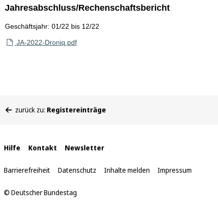
Jahresabschluss/Rechenschaftsbericht
Geschäftsjahr: 01/22 bis 12/22
JA-2022-Droniq.pdf
Sie
zurück zu:
Registereinträge
befinden
sich
hier:
Interne
Hilfe
Kontakt
Newsletter
Links
Barrierefreiheit
Datenschutz
Inhalte melden
Impressum
© Deutscher Bundestag