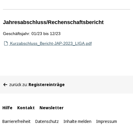
Jahresabschluss/Rechenschaftsbericht
Geschäftsjahr: 01/23 bis 12/23
Kurzabschluss_Bericht-JAP-2023_LIGA.pdf
Sie
zurück zu:
Registereinträge
befinden
sich
hier:
Interne
Hilfe
Kontakt
Newsletter
Links
Barrierefreiheit
Datenschutz
Inhalte melden
Impressum