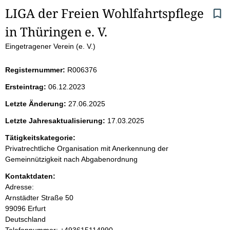
S
LIGA der Freien Wohlfahrtspflege 
in Thüringen e. V.
e
Eingetragener Verein (e. V.)
i
Registernummer:
R006376
t
Ersteintrag:
06.12.2023
e
Letzte Änderung:
27.06.2025
n
Letzte Jahresaktualisierung:
17.03.2025
i
Tätigkeitskategorie:
Privatrechtliche Organisation mit Anerkennung der
n
Gemeinnützigkeit nach Abgabenordnung
Kontaktdaten:
h
Adresse:
Arnstädter Straße
50
a
99096
Erfurt
Deutschland
l
K