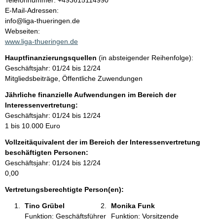
Telefonnummer: +493615114990
o
E-Mail-Adressen:
t
n
info@liga-thueringen.de
t
Webseiten:
a
www.liga-thueringen.de
k
Hauptfinanzierungsquellen
(in absteigender Reihenfolge):
t
Geschäftsjahr: 01/24 bis 12/24
i
Mitgliedsbeiträge, Öffentliche Zuwendungen
n
f
Jährliche finanzielle Aufwendungen im Bereich der
o
Interessenvertretung:
r
Geschäftsjahr: 01/24 bis 12/24
m
1 bis 10.000 Euro
a
Vollzeitäquivalent der im Bereich der Interessenvertretung
t
beschäftigten Personen:
i
Geschäftsjahr: 01/24 bis 12/24
o
0,00
n
e
Vertretungsberechtigte Person(en):
n
Tino Grübel 
Monika Funk 
:
Funktion: Geschäftsführer
Funktion: Vorsitzende