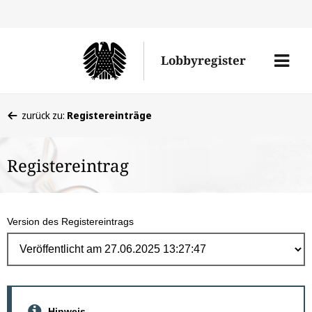
Direk
zum
Men
Lobbyregister
Inhal
öffne
Sie
zurück zu:
Registereinträge
befinden
sich
Registereintrag
hier:
Version des Registereintrags
Hinweis