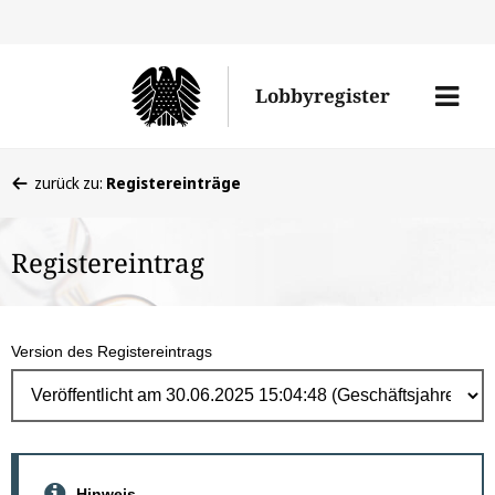
Direk
zum
Men
Lobbyregister
Inhal
öffne
Sie
zurück zu:
Registereinträge
befinden
sich
Registereintrag
hier:
Version des Registereintrags
Hinweis