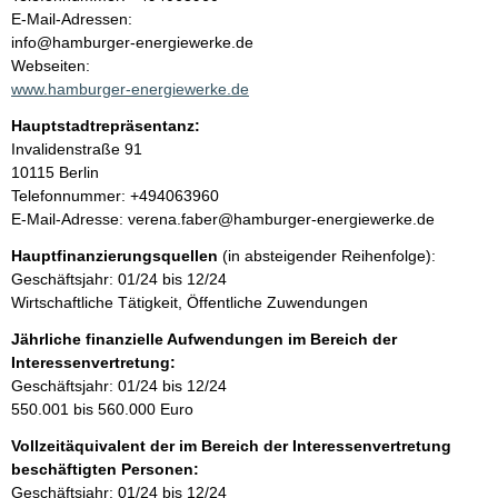
a
o
E-Mail-Adressen:
n
info@hamburger-energiewerke.de
l
t
Webseiten:
a
www.hamburger-energiewerke.de
t
k
Hauptstadtrepräsentanz:
t
A
Invalidenstraße
91
i
d
10115
Berlin
n
r
K
Telefonnummer: +494063960
f
e
o
E-Mail-Adresse: verena.faber@hamburger-energiewerke.de
o
s
n
r
Hauptfinanzierungsquellen
(in absteigender Reihenfolge):
s
t
m
Geschäftsjahr: 01/24 bis 12/24
e
a
a
Wirtschaftliche Tätigkeit, Öffentliche Zuwendungen
k
t
t
Jährliche finanzielle Aufwendungen im Bereich der
i
i
Interessenvertretung:
o
n
Geschäftsjahr: 01/24 bis 12/24
n
f
550.001 bis 560.000 Euro
e
o
n
Vollzeitäquivalent der im Bereich der Interessenvertretung
r
:
beschäftigten Personen:
m
Geschäftsjahr: 01/24 bis 12/24