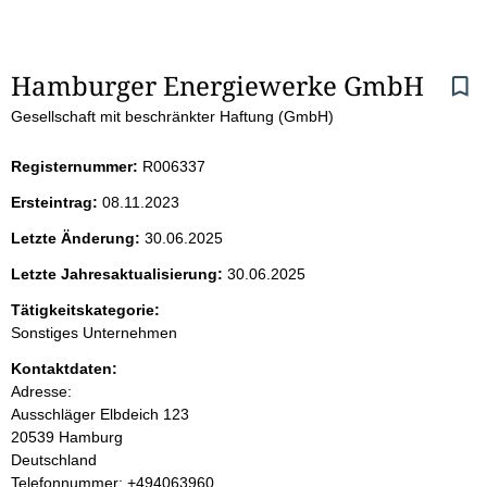
S
Hamburger Energiewerke GmbH
Gesellschaft mit beschränkter Haftung (GmbH)
e
i
Registernummer:
R006337
Ersteintrag:
08.11.2023
t
Letzte Änderung:
30.06.2025
e
Letzte Jahresaktualisierung:
30.06.2025
n
Tätigkeitskategorie:
Sonstiges Unternehmen
i
Kontaktdaten:
Adresse:
n
Ausschläger Elbdeich
123
20539
Hamburg
h
Deutschland
K
Telefonnummer: +494063960