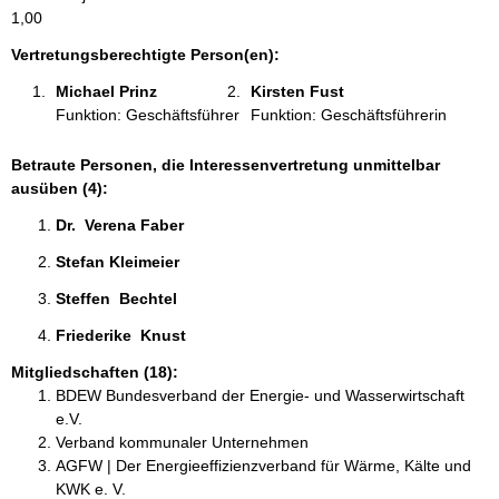
a
1,00
t
i
Vertretungsberechtigte Person(en):
o
Michael Prinz 
Kirsten Fust 
n
Funktion: Geschäftsführer
Funktion: Geschäftsführerin
e
n
:
Betraute Personen, die Interessenvertretung unmittelbar
ausüben (4):
Dr.  Verena Faber 
Stefan Kleimeier 
Steffen  Bechtel  
Friederike  Knust  
Mitgliedschaften (18):
BDEW Bundesverband der Energie- und Wasserwirtschaft
e.V.
Verband kommunaler Unternehmen
AGFW | Der Energieeffizienzverband für Wärme, Kälte und
KWK e. V.