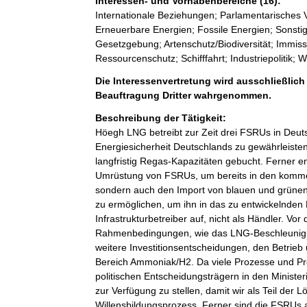
Interessen- und Vorhabenbereiche (16):
Internationale Beziehungen; Parlamentarisches V
Erneuerbare Energien; Fossile Energien; Sonsti
Gesetzgebung; Artenschutz/Biodiversität; Immiss
Ressourcenschutz; Schifffahrt; Industriepolitik;
Die Interessenvertretung wird ausschließlich
Beauftragung Dritter wahrgenommen.
Beschreibung der Tätigkeit:
Höegh LNG betreibt zur Zeit drei FSRUs in Deutsch
Energiesicherheit Deutschlands zu gewährleiste
langfristig Regas-Kapazitäten gebucht. Ferner 
Umrüstung von FSRUs, um bereits in den komme
sondern auch den Import von blauen und grüne
zu ermöglichen, um ihn in das zu entwickelnden 
Infrastrukturbetreiber auf, nicht als Händler. Vo
Rahmenbedingungen, wie das LNG-Beschleunigun
weitere Investitionsentscheidungen, den Betrieb
Bereich Ammoniak/H2. Da viele Prozesse und Proj
politischen Entscheidungsträgern in den Ministe
zur Verfügung zu stellen, damit wir als Teil de
Willensbildungsprozess. Ferner sind die FSRUs a