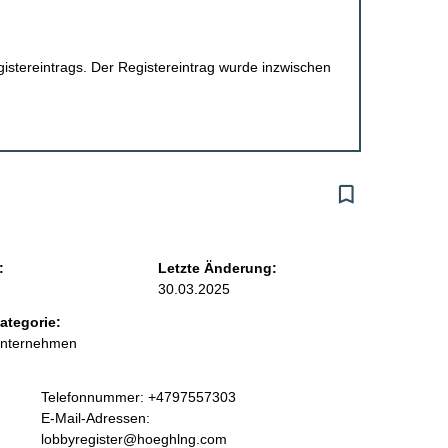
egistereintrags. Der Registereintrag wurde inzwischen
:
Letzte Änderung:
30.03.2025
ategorie:
Unternehmen
K
Telefonnummer: +4797557303
o
E-Mail-Adressen:
n
lobbyregister@hoeghlng.com