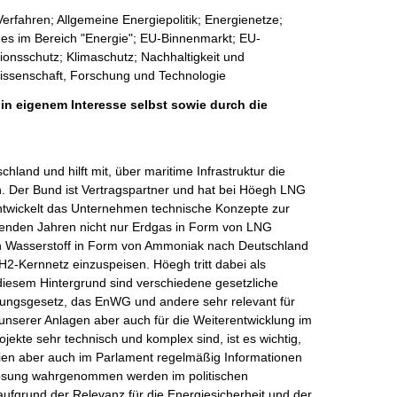
erfahren; Allgemeine Energiepolitik; Energienetze;
ges im Bereich "Energie"; EU-Binnenmarkt; EU-
ionsschutz; Klimaschutz; Nachhaltigkeit und
 Wissenschaft, Forschung und Technologie
 in eigenem Interesse selbst sowie durch die
land und hilft mit, über maritime Infrastruktur die 
n. Der Bund ist Vertragspartner und hat bei Höegh LNG 
entwickelt das Unternehmen technische Konzepte zur 
nden Jahren nicht nur Erdgas in Form von LNG 
n Wasserstoff in Form von Ammoniak nach Deutschland 
H2-Kernnetz einzuspeisen. Höegh tritt dabei als 
r diesem Hintergrund sind verschiedene gesetzliche 
gsgesetz, das EnWG und andere sehr relevant für 
 unserer Anlagen aber auch für die Weiterentwicklung im 
ekte sehr technisch und komplex sind, ist es wichtig, 
rien aber auch im Parlament regelmäßig Informationen 
r Lösung wahrgenommen werden im politischen 
ufgrund der Relevanz für die Energiesicherheit und der 