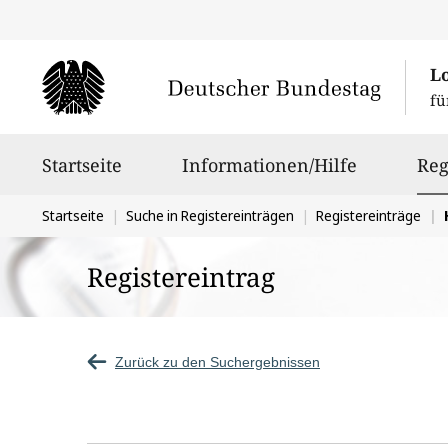
L
fü
Hauptnavigation
Startseite
Informationen/Hilfe
Reg
Sie
Startseite
Suche in Registereinträgen
Registereinträge
befinden
Registereintrag
sich
hier:
Zurück zu den Suchergebnissen