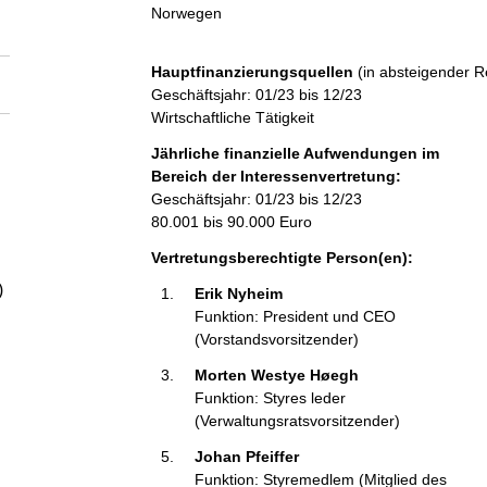
a
Norwegen
l
Hauptfinanzierungsquellen
(in absteigender R
Geschäftsjahr: 01/23 bis 12/23
t
Wirtschaftliche Tätigkeit
Jährliche finanzielle Aufwendungen im
Bereich der Interessenvertretung:
Geschäftsjahr: 01/23 bis 12/23
80.001 bis 90.000 Euro
Vertretungsberechtigte Person(en):
)
Erik Nyheim 
Funktion: President und CEO
(Vorstandsvorsitzender)
Morten Westye Høegh 
Funktion: Styres leder
(Verwaltungsratsvorsitzender)
Johan Pfeiffer 
Funktion: Styremedlem (Mitglied des