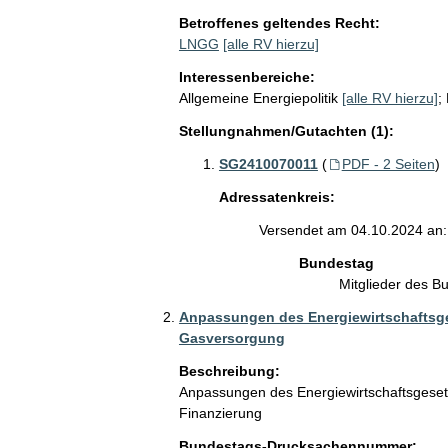
Betroffenes geltendes Recht:
LNGG
[alle RV hierzu]
Interessenbereiche:
Allgemeine Energiepolitik
[alle RV hierzu]
;
Stellungnahmen/Gutachten (1):
SG2410070011
(
PDF - 2 Seiten
)
Adressatenkreis:
Versendet am 04.10.2024 an:
Bundestag
Mitglieder des 
Anpassungen des Energiewirtschaftsges
Gasversorgung
Beschreibung:
Anpassungen des Energiewirtschaftsgeset
Finanzierung
Bundestags-Drucksachennummer: