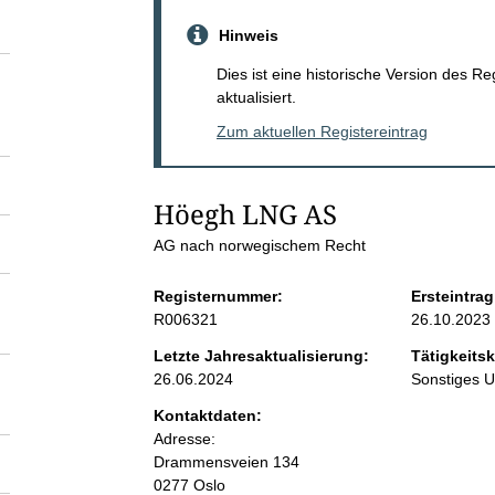
S
Hinweis
e
Dies ist eine historische Version des R
aktualisiert.
i
Zum aktuellen Registereintrag
t
Höegh LNG AS
e
AG nach norwegischem Recht
n
Registernummer:
Ersteintrag
R006321
26.10.2023
i
Letzte Jahresaktualisierung:
Tätigkeitsk
26.06.2024
Sonstiges 
n
Kontaktdaten:
Adresse:
h
Drammensveien 134
0277 Oslo