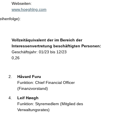
t
Webseiten:
a
www.hoeghlng.com
k
eihenfolge):
t
i
n
f
Vollzeitäquivalent der im Bereich der
o
Interessenvertretung beschäftigten Personen:
r
Geschäftsjahr: 01/23 bis 12/23
m
0,26
a
t
i
Håvard Furu 
o
Funktion: Chief Financial Officer
n
(Finanzvorstand)
e
Leif Høegh 
n
Funktion: Styremedlem (Mitglied des
:
Verwaltungsrates)