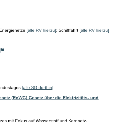
Energienetze
[alle RV hierzu]
;
Schifffahrt
[alle RV hierzu]
Bundestages
[alle SG dorthin]
etz (EnWG) Gesetz über die Elektrizitäts- und
zes mit Fokus auf Wasserstoff und Kernnetz-