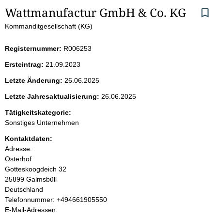
S
Wattmanufactur GmbH & Co. KG
Kommanditgesellschaft (KG)
e
i
Registernummer:
R006253
Ersteintrag:
21.09.2023
t
Letzte Änderung:
26.06.2025
e
Letzte Jahresaktualisierung:
26.06.2025
n
Tätigkeitskategorie:
Sonstiges Unternehmen
i
Kontaktdaten:
Adresse:
n
Osterhof
Gotteskoogdeich
32
h
25899
Galmsbüll
Deutschland
a
K
Telefonnummer: +494661905550
o
E-Mail-Adressen:
l