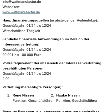
n
info@wattmanufactur.de
t
Webseiten:
t
a
www.wattmanufactur.de
k
Hauptfinanzierungsquellen
(in absteigender Reihenfolge):
t
Geschäftsjahr: 01/24 bis 12/24
i
Wirtschaftliche Tätigkeit
n
f
Jährliche finanzielle Aufwendungen im Bereich der
o
Interessenvertretung:
r
Geschäftsjahr: 01/24 bis 12/24
m
90.001 bis 100.000 Euro
a
Vollzeitäquivalent der im Bereich der Interessenvertretung
t
beschäftigten Personen:
i
Geschäftsjahr: 01/24 bis 12/24
o
2,00
n
e
Vertretungsberechtigte Person(en):
n
René Nissen 
Hauke Nissen 
:
Funktion: Geschäftsführer
Funktion: Geschäftsführer
Betraute Personen, die Interessenvertretung unmittelbar