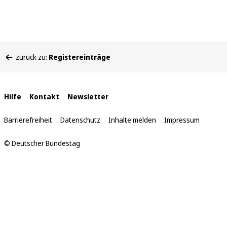
Sie
zurück zu:
Registereinträge
befinden
sich
hier:
Interne
Hilfe
Kontakt
Newsletter
Links
Barrierefreiheit
Datenschutz
Inhalte melden
Impressum
© Deutscher Bundestag