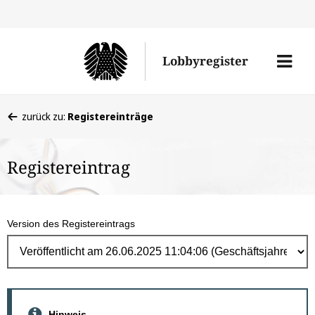
Direk
zum
Men
Lobbyregister
Inhal
öffne
Sie
zurück zu:
Registereinträge
befinden
sich
Registereintrag
hier:
Version des Registereintrags
Hinweis