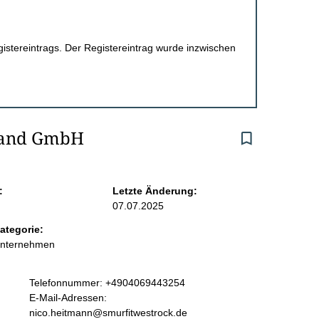
egistereintrags. Der Registereintrag wurde inzwischen
hland GmbH
:
Letzte Änderung:
07.07.2025
ategorie:
Unternehmen
K
Telefonnummer: +4904069443254
o
E-Mail-Adressen:
n
nico.heitmann@smurfitwestrock.de