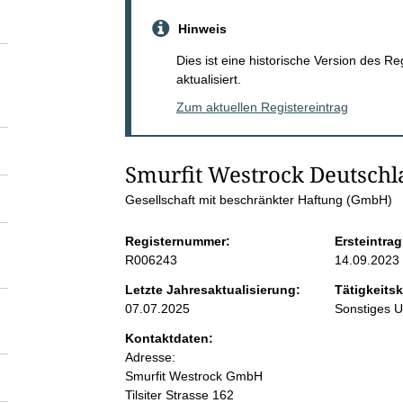
S
Hinweis
e
Dies ist eine historische Version des R
aktualisiert.
i
Zum aktuellen Registereintrag
t
Smurfit Westrock Deutsc
e
Gesellschaft mit beschränkter Haftung (GmbH)
n
Registernummer:
Ersteintrag
R006243
14.09.2023
i
Letzte Jahresaktualisierung:
Tätigkeitsk
07.07.2025
Sonstiges 
n
Kontaktdaten:
Adresse:
h
Smurfit Westrock GmbH
Tilsiter Strasse
162