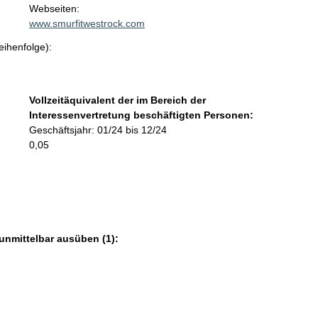
t
Webseiten:
a
www.smurfitwestrock.com
k
eihenfolge):
t
i
n
f
Vollzeitäquivalent der im Bereich der
o
Interessenvertretung beschäftigten Personen:
r
Geschäftsjahr: 01/24 bis 12/24
m
0,05
a
t
i
o
n
e
unmittelbar ausüben (1):
n
: