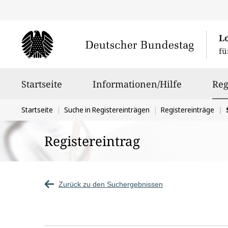
L
fü
Hauptnavigation
Startseite
Informationen/Hilfe
Reg
Sie
Startseite
Suche in Registereinträgen
Registereinträge
befinden
Registereintrag
sich
hier:
Zurück zu den Suchergebnissen