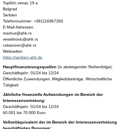
l
Topličin venac 19 a
Belgrad
t
Serbien
K
Telefonnummer: +381116967260
o
E-Mail-Adressen:
n
markus@ahk.rs
t
veselinovic@ahk.rs
a
cokanovic@ahk.rs
k
Webseiten:
t
https://serbien.ahk.de
i
Hauptfinanzierungsquellen
(in absteigender Reihenfolge):
n
Geschäftsjahr: 01/24 bis 12/24
f
Öffentliche Zuwendungen, Mitgliedsbeiträge, Wirtschaftliche
o
Tätigkeit
r
m
Jährliche finanzielle Aufwendungen im Bereich der
a
Interessenvertretung:
t
Geschäftsjahr: 01/24 bis 12/24
i
60.001 bis 70.000 Euro
o
Vollzeitäquivalent der im Bereich der Interessenvertretung
n
beschäftigten Personen: