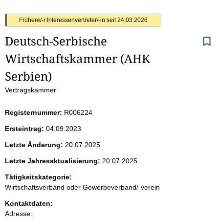
S
Frühere/-r Interessenvertreter/-in seit
24.03.2026
Deutsch-Serbische 
e
Wirtschaftskammer (AHK 
i
Serbien)
t
Vertragskammer
e
Registernummer:
R006224
n
Ersteintrag:
04.09.2023
i
Letzte Änderung:
20.07.2025
Letzte Jahresaktualisierung:
20.07.2025
n
Tätigkeitskategorie:
h
Wirtschaftsverband oder Gewerbeverband/-verein
a
Kontaktdaten:
Adresse: