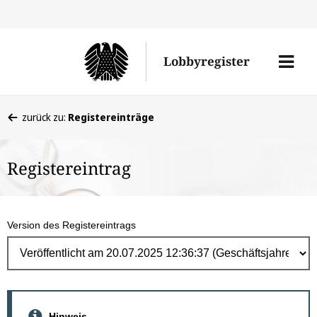
Direk
zum
Men
Lobbyregister
Inhal
öffne
Sie
zurück zu:
Registereinträge
befinden
sich
Registereintrag
hier:
Version des Registereintrags
Hinweis