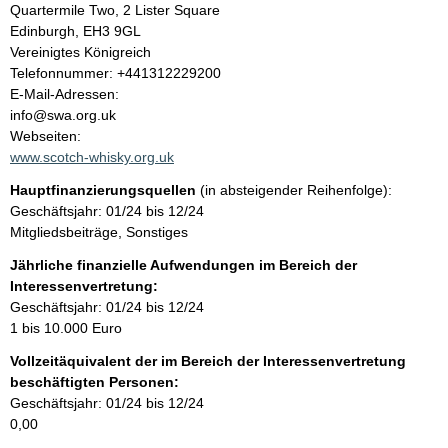
l
Quartermile Two, 2 Lister Square
Edinburgh, EH3 9GL
t
Vereinigtes Königreich
K
Telefonnummer: +441312229200
o
E-Mail-Adressen:
n
info@swa.org.uk
t
Webseiten:
a
www.scotch-whisky.org.uk
k
Hauptfinanzierungsquellen
(in absteigender Reihenfolge):
t
Geschäftsjahr: 01/24 bis 12/24
i
Mitgliedsbeiträge, Sonstiges
n
f
Jährliche finanzielle Aufwendungen im Bereich der
o
Interessenvertretung:
r
Geschäftsjahr: 01/24 bis 12/24
m
1 bis 10.000 Euro
a
Vollzeitäquivalent der im Bereich der Interessenvertretung
t
beschäftigten Personen:
i
Geschäftsjahr: 01/24 bis 12/24
o
0,00
n