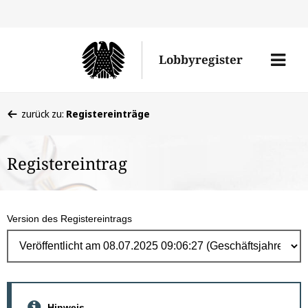
Direk
zum
Men
Lobbyregister
Inhal
öffne
Sie
zurück zu:
Registereinträge
befinden
sich
Registereintrag
hier:
Version des Registereintrags
Hinweis