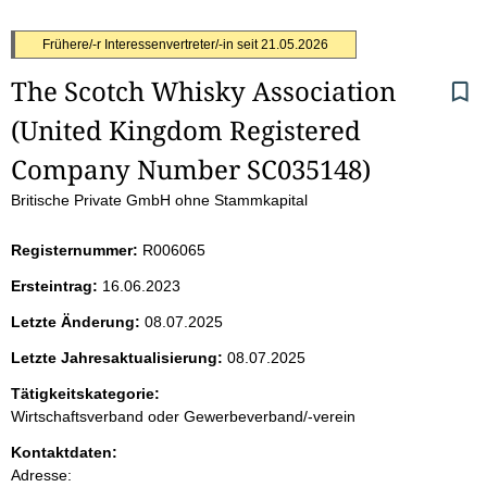
S
Frühere/-r Interessenvertreter/-in seit
21.05.2026
The Scotch Whisky Association 
e
(United Kingdom Registered 
i
Company Number SC035148)
t
Britische Private GmbH ohne Stammkapital
e
Registernummer:
R006065
n
Ersteintrag:
16.06.2023
i
Letzte Änderung:
08.07.2025
Letzte Jahresaktualisierung:
08.07.2025
n
Tätigkeitskategorie:
h
Wirtschaftsverband oder Gewerbeverband/-verein
a
Kontaktdaten:
Adresse: