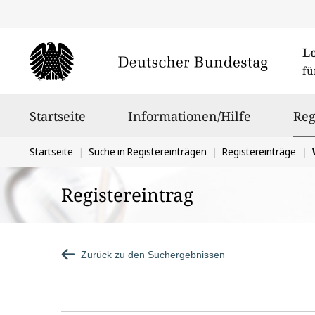
L
fü
Hauptnavigation
Startseite
Informationen/Hilfe
Reg
Sie
Startseite
Suche in Registereinträgen
Registereinträge
W
befinden
Registereintrag
sich
hier:
Zurück zu den Suchergebnissen