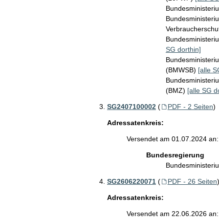
Bundesministeri
Bundesministeriu
Verbraucherschu
Bundesministeri
SG dorthin]
Bundesministeri
(BMWSB)
[alle S
Bundesministeriu
(BMZ)
[alle SG d
SG2407100002
(
PDF - 2 Seiten
)
Adressatenkreis:
Versendet am 01.07.2024 an:
Bundesregierung
Bundesministeri
SG2606220071
(
PDF - 26 Seiten
Adressatenkreis:
Versendet am 22.06.2026 an: