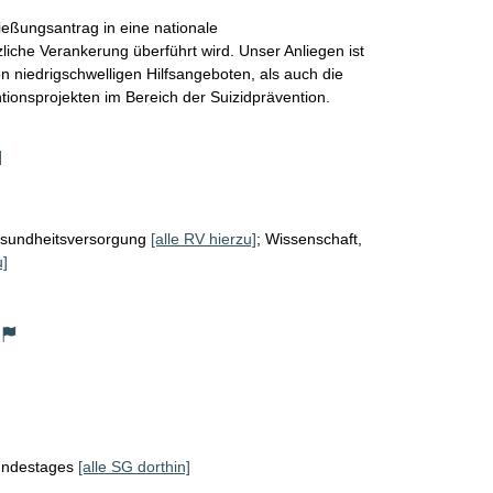
ießungsantrag in eine nationale 
zliche Verankerung überführt wird. Unser Anliegen ist 
n niedrigschwelligen Hilfsangeboten, als auch die 
ionsprojekten im Bereich der Suizidprävention. 
]
sundheitsversorgung
[alle RV hierzu]
;
Wissenschaft,
u]
Bundestages
[alle SG dorthin]