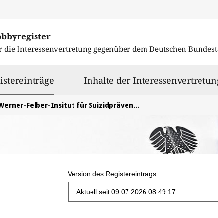
obbyregister
r die Interessenvertretung gegenüber dem
Deutschen Bundest
ausgewählt
istereinträge
Inhalte der Interessenvertretun
erner-Felber-Insitut für Suizidprävention und interdisziplinäre Forschung im Gesundheiteswesen e. V.
Version des Registereintrags