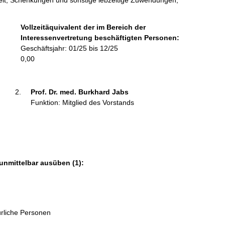
keit, Schenkungen und sonstige lebzeitige Zuwendungen,
n
f
o
Vollzeitäquivalent der im Bereich der
r
Interessenvertretung beschäftigten Personen:
m
Geschäftsjahr: 01/25 bis 12/25
a
0,00
t
i
o
Prof. Dr. med. Burkhard Jabs 
n
Funktion: Mitglied des Vorstands
e
n
:
unmittelbar ausüben (1):
ürliche Personen