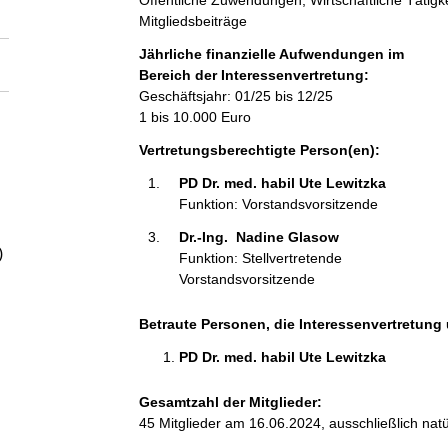
Öffentliche Zuwendungen, Wirtschaftliche Tätig
a
Mitgliedsbeiträge
Jährliche finanzielle Aufwendungen im
l
Bereich der Interessenvertretung:
Geschäftsjahr: 01/25 bis 12/25
t
1 bis 10.000 Euro
Vertretungsberechtigte Person(en):
PD Dr. med. habil Ute Lewitzka 
Funktion: Vorstandsvorsitzende
Dr.-Ing.  Nadine Glasow 
)
Funktion: Stellvertretende
Vorstandsvorsitzende
Betraute Personen, die Interessenvertretung 
PD Dr. med. habil Ute Lewitzka 
Gesamtzahl der Mitglieder:
45 Mitglieder am 16.06.2024, ausschließlich nat