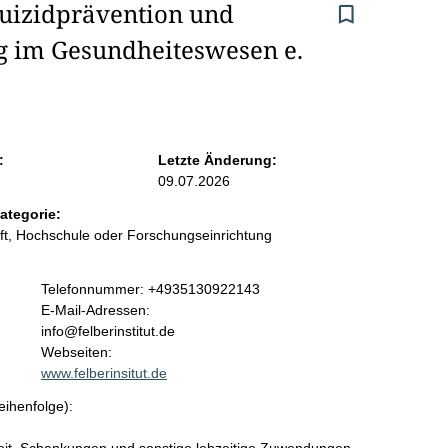
Suizidprävention und 
g im Gesundheiteswesen e. 
:
Letzte Änderung:
09.07.2026
ategorie:
t, Hochschule oder Forschungseinrichtung
K
Telefonnummer: +4935130922143
o
E-Mail-Adressen:
n
info@felberinstitut.de
t
Webseiten:
a
www.felberinsitut.de
k
eihenfolge):
t
i