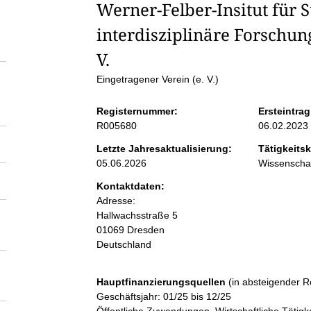
S
Werner-Felber-Insitut für 
interdisziplinäre Forschun
e
V. 
i
Eingetragener Verein (e. V.)
t
Registernummer:
Ersteintrag
R005680
06.02.2023
e
Letzte Jahresaktualisierung:
Tätigkeitsk
05.06.2026
Wissenschaf
n
Kontaktdaten:
Adresse:
i
Hallwachsstraße
5
01069
Dresden
Deutschland
n
h
Hauptfinanzierungsquellen
(in absteigender R
Geschäftsjahr: 01/25 bis 12/25