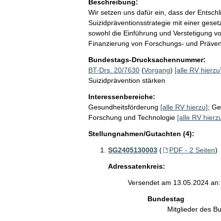
Beschreibung:
Wir setzen uns dafür ein, dass der Entschl
Suizidpräventionsstrategie mit einer geset
sowohl die Einführung und Verstetigung vo
Finanzierung von Forschungs- und Prävent
Bundestags-Drucksachennummer:
BT-Drs. 20/7630
(
Vorgang
)
[alle RV hierzu
Suizidprävention stärken
Interessenbereiche:
Gesundheitsförderung
[alle RV hierzu]
;
Ge
Forschung und Technologie
[alle RV hierz
Stellungnahmen/Gutachten (4):
SG2405130003
(
PDF - 2 Seiten
)
Adressatenkreis:
Versendet am 13.05.2024 an:
Bundestag
Mitglieder des 