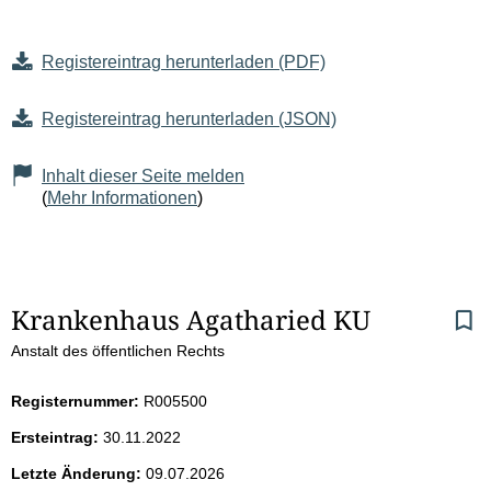
Registereintrag herunterladen (PDF)
Registereintrag herunterladen (JSON)
Inhalt dieser Seite melden
(
Mehr Informationen
)
S
Krankenhaus Agatharied KU
Anstalt des öffentlichen Rechts
e
i
Registernummer:
R005500
Ersteintrag:
30.11.2022
t
Letzte Änderung:
09.07.2026