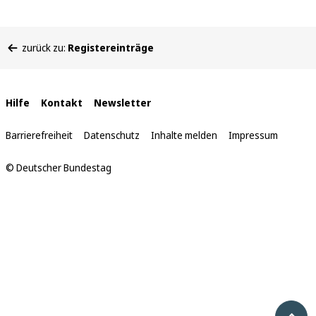
Sie
zurück zu:
Registereinträge
befinden
sich
hier:
Interne
Hilfe
Kontakt
Newsletter
Links
Barrierefreiheit
Datenschutz
Inhalte melden
Impressum
© Deutscher Bundestag
Nach