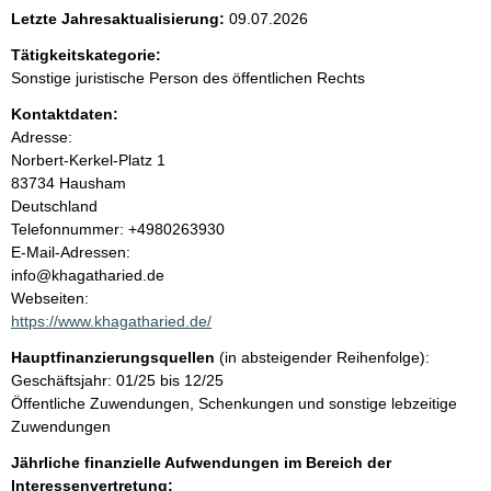
e
Letzte Jahresaktualisierung:
09.07.2026
n
Tätigkeitskategorie:
Sonstige juristische Person des öffentlichen Rechts
i
Kontaktdaten:
Adresse:
n
Norbert-Kerkel-Platz
1
83734
Hausham
h
Deutschland
K
Telefonnummer: +4980263930
a
o
E-Mail-Adressen:
n
info@khagatharied.de
l
t
Webseiten:
a
https://www.khagatharied.de/
t
k
Hauptfinanzierungsquellen
(in absteigender Reihenfolge):
t
Geschäftsjahr: 01/25 bis 12/25
i
Öffentliche Zuwendungen, Schenkungen und sonstige lebzeitige
n
Zuwendungen
f
o
Jährliche finanzielle Aufwendungen im Bereich der
r
Interessenvertretung: