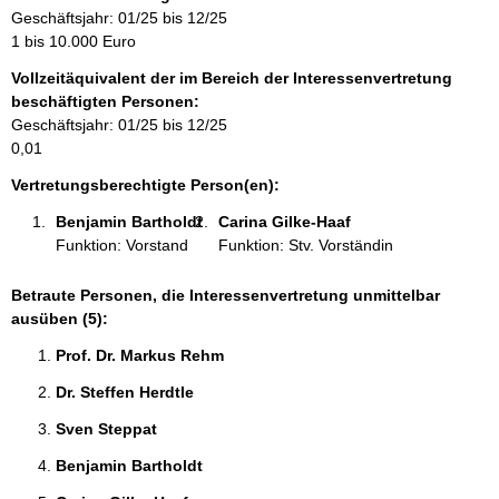
m
Geschäftsjahr: 01/25 bis 12/25
a
1 bis 10.000 Euro
t
Vollzeitäquivalent der im Bereich der Interessenvertretung
i
beschäftigten Personen:
o
Geschäftsjahr: 01/25 bis 12/25
n
0,01
e
n
Vertretungsberechtigte Person(en):
:
Benjamin Bartholdt 
Carina Gilke-Haaf 
Funktion: Vorstand
Funktion: Stv. Vorständin
Betraute Personen, die Interessenvertretung unmittelbar
ausüben (5):
Prof. Dr. Markus Rehm 
Dr. Steffen Herdtle 
Sven Steppat 
Benjamin Bartholdt 