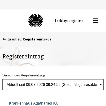
Direk
zum
Men
Lobbyregister
Inhal
öffne
Sie
zurück zu:
Registereinträge
befinden
sich
Registereintrag
hier:
Version des Registereintrags
Navigation
Krankenhaus Agatharied KU