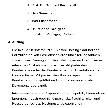
t
Prof. Dr.  Wilfried Bernhardt 
i
o
Ben Samelin 
n
Max Lindemann 
e
n
Dr.  Michael Wolgast 
:
Funktion: Managing Partner
Auftrag
Die twp Berlin unterstützt SHS Stahl Holding Saar bei der 
Formulierung von Positionspapieren und Stellungnahmen 
sowie in der Planung von Veranstaltungen und Terminen mit 
relevanten Stakeholdern, darunter Mitglieder des 
Bundestages oder der Bundesregierung. Ebenfalls werden 
Gespräche mit Mitgliedern des Bundestages und der 
Bundesregierung geführt und interessensvertretende 
Dokumente übersandt.
Interessenbereiche:
Allgemeine Energiepolitik,
Erneuerbare
Energien,
Industriepolitik,
Klimaschutz,
Nachhaltigkeit und
Ressourcenschutz,
Rüstungsangelegenheiten