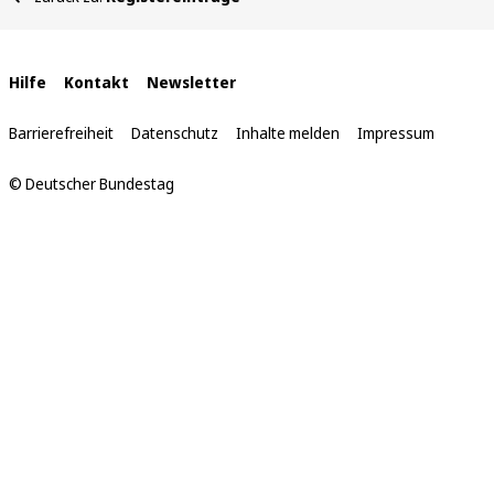
befinden
sich
hier:
Interne
Hilfe
Kontakt
Newsletter
Links
Barrierefreiheit
Datenschutz
Inhalte melden
Impressum
© Deutscher Bundestag