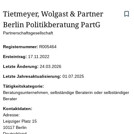
S
Tietmeyer, Wolgast & Partner 
Berlin Politikberatung PartG
e
Partnerschaftsgesellschaft
i
Registernummer:
R005464
t
Ersteintrag:
17.11.2022
e
Letzte Änderung:
24.03.2026
n
Letzte Jahresaktualisierung:
01.07.2025
i
Tätigkeitskategorie:
Beratungsunternehmen, selbständige Beraterin oder selbständiger
n
Berater
Kontaktdaten:
h
Adresse:
Leipziger Platz
15
a
10117
Berlin
Deutschland