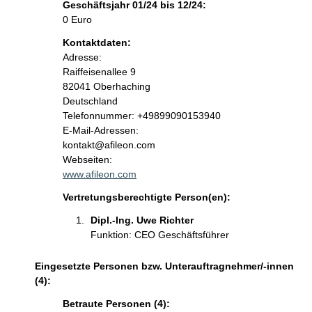
Geschäftsjahr 01/24 bis 12/24:
0 Euro
Kontaktdaten:
Adresse:
Raiffeisenallee
9
82041
Oberhaching
Deutschland
K
Telefonnummer: +49899090153940
o
E-Mail-Adressen:
n
kontakt@afileon.com
t
Webseiten:
a
www.afileon.com
k
Vertretungsberechtigte Person(en):
t
i
Dipl.-Ing. Uwe Richter 
n
Funktion: CEO Geschäftsführer
f
o
Eingesetzte Personen bzw. Unterauftragnehmer/-innen
r
(4):
m
Betraute Personen (4):
a