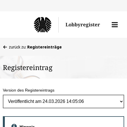
Direk
zum
Men
Lobbyregister
Inhal
öffne
Sie
zurück zu:
Registereinträge
befinden
sich
Registereintrag
hier:
Version des Registereintrags
Hinweis