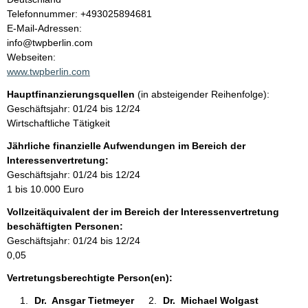
l
K
Telefonnummer: +493025894681
o
E-Mail-Adressen:
t
n
info@twpberlin.com
t
Webseiten:
a
www.twpberlin.com
k
Hauptfinanzierungsquellen
(in absteigender Reihenfolge):
t
Geschäftsjahr: 01/24 bis 12/24
i
Wirtschaftliche Tätigkeit
n
f
Jährliche finanzielle Aufwendungen im Bereich der
o
Interessenvertretung:
r
Geschäftsjahr: 01/24 bis 12/24
m
1 bis 10.000 Euro
a
Vollzeitäquivalent der im Bereich der Interessenvertretung
t
beschäftigten Personen:
i
Geschäftsjahr: 01/24 bis 12/24
o
0,05
n
e
Vertretungsberechtigte Person(en):
n
Dr.  Ansgar Tietmeyer 
Dr.  Michael Wolgast 
: