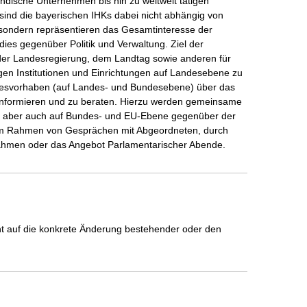
ndische Unternehmen bis hin zu weltweit tätigen 
 sind die bayerischen IHKs dabei nicht abhängig von 
ondern repräsentieren das Gesamtinteresse der 
dies gegenüber Politik und Verwaltung. Ziel der 
 der Landesregierung, dem Landtag sowie anderen für 
igen Institutionen und Einrichtungen auf Landesebene zu 
zesvorhaben (auf Landes- und Bundesebene) über das 
 informieren und zu beraten. Hierzu werden gemeinsame 
-, aber auch auf Bundes- und EU-Ebene gegenüber der 
e im Rahmen von Gesprächen mit Abgeordneten, durch 
hmen oder das Angebot Parlamentarischer Abende.
icht auf die konkrete Änderung bestehender oder den