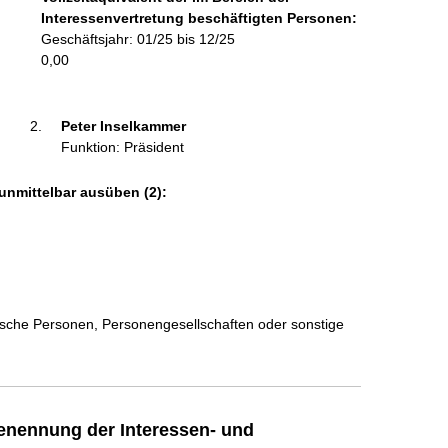
o
Interessenvertretung beschäftigten Personen:
r
Geschäftsjahr: 01/25 bis 12/25
m
0,00
a
t
i
Peter Inselkammer 
o
Funktion: Präsident
n
e
unmittelbar ausüben (2):
n
:
stische Personen, Personengesellschaften oder sonstige
enennung der Interessen- und