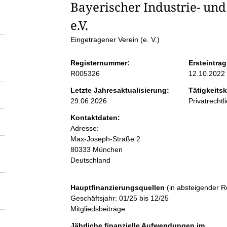
S
Bayerischer Industrie- un
e.V.
e
Eingetragener Verein (e. V.)
i
Registernummer:
Ersteintrag
R005326
12.10.2022
t
Letzte Jahresaktualisierung:
Tätigkeitsk
29.06.2026
Privatrecht
e
Kontaktdaten:
Adresse:
n
Max-Joseph-Straße
2
80333
München
i
Deutschland
n
Hauptfinanzierungsquellen
(in absteigender R
Geschäftsjahr: 01/25 bis 12/25
h
Mitgliedsbeiträge
Jährliche finanzielle Aufwendungen im