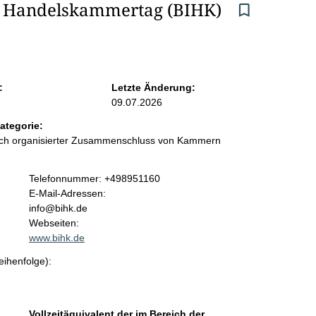
d Handelskammertag (BIHK) 
:
Letzte Änderung:
09.07.2026
ategorie:
lich organisierter Zusammenschluss von Kammern
K
Telefonnummer: +498951160
o
E-Mail-Adressen:
n
info@bihk.de
t
Webseiten:
a
www.bihk.de
k
eihenfolge):
t
i
n
f
Vollzeitäquivalent der im Bereich der