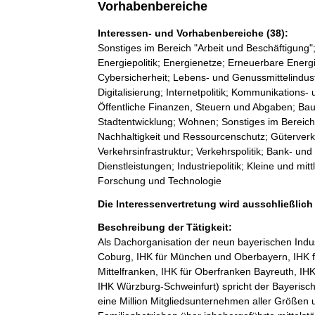
Vorhabenbereiche
Interessen- und Vorhabenbereiche (38):
Sonstiges im Bereich "Arbeit und Beschäftigung";
Energiepolitik; Energienetze; Erneuerbare Ene
Cybersicherheit; Lebens- und Genussmittelindust
Digitalisierung; Internetpolitik; Kommunikations- 
Öffentliche Finanzen, Steuern und Abgaben; Ba
Stadtentwicklung; Wohnen; Sonstiges im Bereich
Nachhaltigkeit und Ressourcenschutz; Güterverk
Verkehrsinfrastruktur; Verkehrspolitik; Bank- 
Dienstleistungen; Industriepolitik; Kleine und m
Forschung und Technologie
Die Interessenvertretung wird ausschließlic
Beschreibung der Tätigkeit:
Als Dachorganisation der neun bayerischen Indu
Coburg, IHK für München und Oberbayern, IHK f
Mittelfranken, IHK für Oberfranken Bayreuth, I
IHK Würzburg-Schweinfurt) spricht der Bayerisch
eine Million Mitgliedsunternehmen aller Größen 