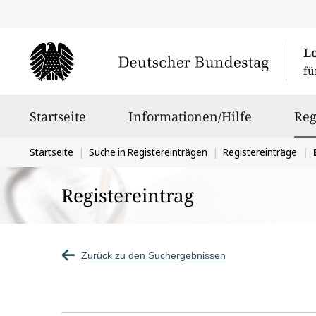
L
fü
Hauptnavigation
Startseite
Informationen/Hilfe
Reg
Sie
Startseite
Suche in Registereinträgen
Registereinträge
befinden
Registereintrag
sich
hier:
Zurück zu den Suchergebnissen