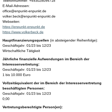
K
Telefonnummer: +493028094718
o
E-Mail-Adressen:
t
n
office@enpunkt-enpunkt.de
t
volker.beck@enpunkt-enpunkt.de
a
Webseiten:
k
https://enpunkt-enpunkt.de
t
https://www.volkerbeck.de
i
Hauptfinanzierungsquellen
(in absteigender Reihenfolge):
n
Geschäftsjahr: 01/23 bis 12/23
f
Wirtschaftliche Tätigkeit
o
r
Jährliche finanzielle Aufwendungen im Bereich der
m
Interessenvertretung:
a
Geschäftsjahr: 01/23 bis 12/23
t
1 bis 10.000 Euro
i
Vollzeitäquivalent der im Bereich der Interessenvertretung
o
beschäftigten Personen:
n
Geschäftsjahr: 01/23 bis 12/23
e
0,00
n
:
Vertretungsberechtigte Person(en):