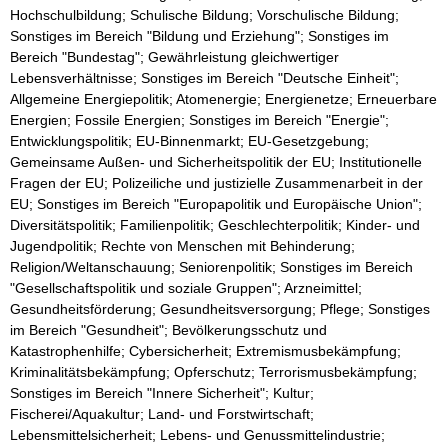
Hochschulbildung; Schulische Bildung; Vorschulische Bildung;
Sonstiges im Bereich "Bildung und Erziehung"; Sonstiges im
Bereich "Bundestag"; Gewährleistung gleichwertiger
Lebensverhältnisse; Sonstiges im Bereich "Deutsche Einheit";
Allgemeine Energiepolitik; Atomenergie; Energienetze; Erneuerbare
Energien; Fossile Energien; Sonstiges im Bereich "Energie";
Entwicklungspolitik; EU-Binnenmarkt; EU-Gesetzgebung;
Gemeinsame Außen- und Sicherheitspolitik der EU; Institutionelle
Fragen der EU; Polizeiliche und justizielle Zusammenarbeit in der
EU; Sonstiges im Bereich "Europapolitik und Europäische Union";
Diversitätspolitik; Familienpolitik; Geschlechterpolitik; Kinder- und
Jugendpolitik; Rechte von Menschen mit Behinderung;
Religion/Weltanschauung; Seniorenpolitik; Sonstiges im Bereich
"Gesellschaftspolitik und soziale Gruppen"; Arzneimittel;
Gesundheitsförderung; Gesundheitsversorgung; Pflege; Sonstiges
im Bereich "Gesundheit"; Bevölkerungsschutz und
Katastrophenhilfe; Cybersicherheit; Extremismusbekämpfung;
Kriminalitätsbekämpfung; Opferschutz; Terrorismusbekämpfung;
Sonstiges im Bereich "Innere Sicherheit"; Kultur;
Fischerei/Aquakultur; Land- und Forstwirtschaft;
Lebensmittelsicherheit; Lebens- und Genussmittelindustrie;