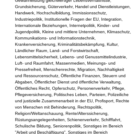
Gewährleistung gleichwertiger Lebensverhältnisse,
Grundsicherung,
Güterverkehr,
Handel und Dienstleistungen,
Handwerk,
Hochschulbildung,
Immissionsschutz,
Industriepolitik,
Institutionelle Fragen der EU,
Integration,
Internationale Beziehungen,
Internetpolitik,
Kinder- und
Jugendpolitik,
Kleine und mittlere Unternehmen,
Klimaschutz,
Kommunikations- und Informationstechnik,
Krankenversicherung,
Kriminalitätsbekämpfung,
Kultur,
Ländlicher Raum,
Land- und Forstwirtschaft,
Lebensmittelsicherheit,
Lebens- und Genussmittelindustrie,
Luft- und Raumfahrt,
Massenmedien,
Meinungs- und
Pressefreiheit,
Menschenrechte,
Migration,
Nachhaltigkeit
und Ressourcenschutz,
Öffentliche Finanzen, Steuern und
Abgaben,
Öffentlicher Dienst und öffentliche Verwaltung,
Öffentliches Recht,
Opferschutz,
Personenverkehr,
Pflege,
Pflegeversicherung,
Politisches Leben, Parteien,
Polizeiliche
und justizielle Zusammenarbeit in der EU,
Profisport,
Rechte
von Menschen mit Behinderung,
Rechtspolitik,
Religion/Weltanschauung,
Rente/Alterssicherung,
Rüstungsangelegenheiten,
Schienenverkehr,
Schifffahrt,
Schulische Bildung,
Seniorenpolitik,
Sonstiges im Bereich
"Arbeit und Beschäftigung",
Sonstiges im Bereich