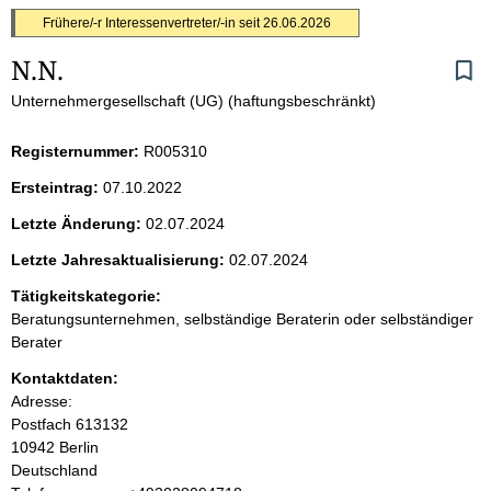
S
Frühere/-r Interessenvertreter/-in seit
26.06.2026
N.N. 
e
Unternehmergesellschaft (UG) (haftungsbeschränkt)
i
Registernummer:
R005310
t
Ersteintrag:
07.10.2022
e
Letzte Änderung:
02.07.2024
n
Letzte Jahresaktualisierung:
02.07.2024
i
Tätigkeitskategorie:
Beratungsunternehmen, selbständige Beraterin oder selbständiger
n
Berater
Kontaktdaten:
h
Adresse:
Postfach
613132
a
10942
Berlin
Deutschland
l