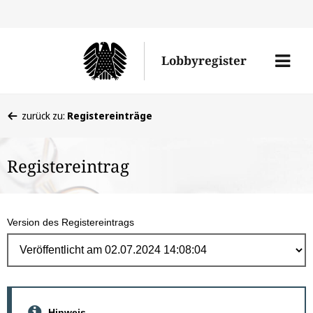
Direk
zum
Men
Lobbyregister
Inhal
öffne
Sie
zurück zu:
Registereinträge
befinden
sich
Registereintrag
hier:
Version des Registereintrags
Hinweis