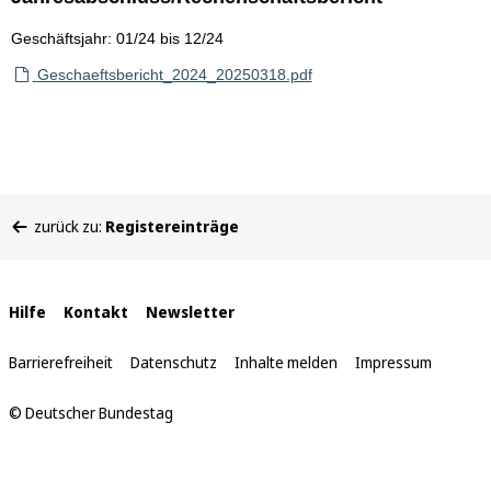
Geschäftsjahr: 01/24 bis 12/24
Geschaeftsbericht_2024_20250318.pdf
Sie
zurück zu:
Registereinträge
befinden
sich
hier:
Interne
Hilfe
Kontakt
Newsletter
Links
Barrierefreiheit
Datenschutz
Inhalte melden
Impressum
© Deutscher Bundestag