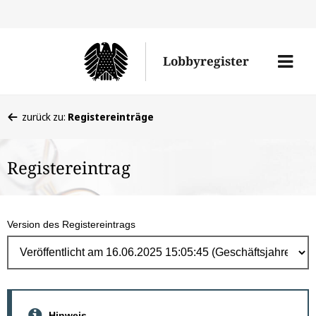
Direk
zum
Men
Lobbyregister
Inhal
öffne
Sie
zurück zu:
Registereinträge
befinden
sich
Registereintrag
hier:
Version des Registereintrags
Hinweis