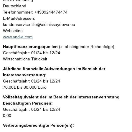
l
Deutschland
K
Telefonnummer: +4989244474474
t
o
E-Mail-Adressen:
n
kundenservice-life@aioinissaydowa.eu
t
Webseiten:
a
www.and-e.com
k
Hauptfinanzierungsquellen
(in absteigender Reihenfolge):
t
Geschäftsjahr: 01/24 bis 12/24
i
Wirtschaftliche Tätigkeit
n
f
Jährliche finanzielle Aufwendungen im Bereich der
o
Interessenvertretung:
r
Geschäftsjahr: 01/24 bis 12/24
m
70.001 bis 80.000 Euro
a
Vollzeitäquivalent der im Bereich der Interessenvertretung
t
beschäftigten Personen:
i
Geschäftsjahr: 01/24 bis 12/24
o
0,00
n
e
Vertretungsberechtigte Person(en):
n