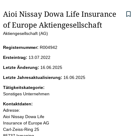
S
Aioi Nissay Dowa Life Insurance 
of Europe Aktiengesellschaft 
e
Aktiengesellschaft (AG)
i
Registernummer:
R004942
t
Ersteintrag:
13.07.2022
e
Letzte Änderung:
16.06.2025
n
Letzte Jahresaktualisierung:
16.06.2025
i
Tätigkeitskategorie:
Sonstiges Unternehmen
n
Kontaktdaten:
Adresse:
h
Aioi Nissay Dowa Life
Insurance of Europe AG
a
Carl-Zeiss-Ring
25
85737
Ismaning