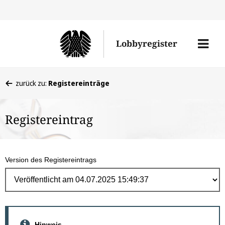
Direk
zum
Men
Lobbyregister
Inhal
öffne
Sie
zurück zu:
Registereinträge
befinden
sich
Registereintrag
hier:
Version des Registereintrags
Hinweis