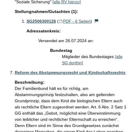
"Soziale Sicherung"
[alle RV hierzu]
Stellungnahmen/Gutachten (1):
SG2506300126
(
PDF - 6 Seiten
)
Adressatenkreis:
Versendet am 26.07.2024 an:
Bundestag
Mitglieder des Bundestages
[alle
SG dorthin]
Reform des Abstammungsrecht und Kindschaftsrechts
Beschreibung:
Der Familienbund hält es für richtig, am 
Abstammungsprinzip festzuhalten, also am geltenden 
Grundprinzip, dass dem Kind die biologischen Eltern auch 
als rechtliche Eltern zugeordnet werden. Art. 6 Abs. 2 Satz 1 
GG enthält das „Gebot, möglichst eine Übereinstimmung 
von leiblicher und rechtlicher Elternschaft zu erreichen“. 
Denn Eltern sind im Sinne des Grundgesetzes zunächst 
diejenigen Menschen, die einem Kind das Leben gegeben 