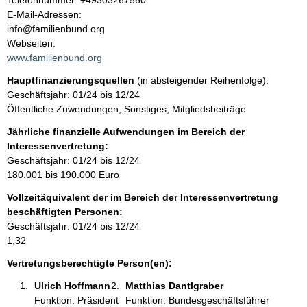
Telefonnummer: +49303267560
o
E-Mail-Adressen:
t
n
info@familienbund.org
t
Webseiten:
a
www.familienbund.org
k
Hauptfinanzierungsquellen
(in absteigender Reihenfolge):
t
Geschäftsjahr: 01/24 bis 12/24
i
Öffentliche Zuwendungen, Sonstiges, Mitgliedsbeiträge
n
f
Jährliche finanzielle Aufwendungen im Bereich der
o
Interessenvertretung:
r
Geschäftsjahr: 01/24 bis 12/24
m
180.001 bis 190.000 Euro
a
Vollzeitäquivalent der im Bereich der Interessenvertretung
t
beschäftigten Personen:
i
Geschäftsjahr: 01/24 bis 12/24
o
1,32
n
e
Vertretungsberechtigte Person(en):
n
Ulrich Hoffmann 
Matthias Dantlgraber 
:
Funktion: Präsident
Funktion: Bundesgeschäftsführer